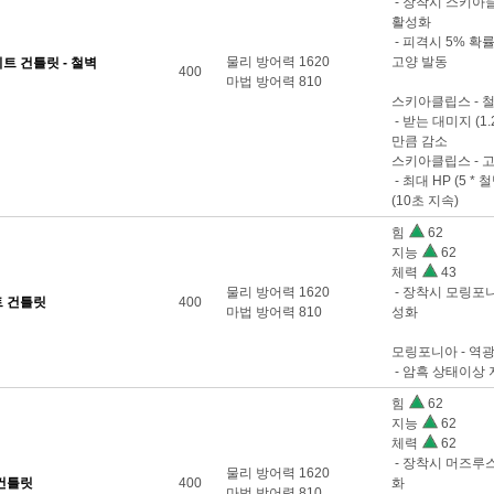
- 장착시 스키아클
활성화
- 피격시 5% 확
물리 방어력 1620
고양 발동
 건틀릿 - 철벽
400
마법 방어력 810
스키아클립스 - 
- 받는 대미지 (1.
만큼 감소
스키아클립스 - 
- 최대 HP (5 *
(10초 지속)
힘
62
지능
62
체력
43
물리 방어력 1620
- 장착시 모링포니
 건틀릿
400
마법 방어력 810
성화
모링포니아 - 역
- 암흑 상태이상
힘
62
지능
62
체력
62
- 장착시 머즈루스
물리 방어력 1620
건틀릿
400
화
마법 방어력 810