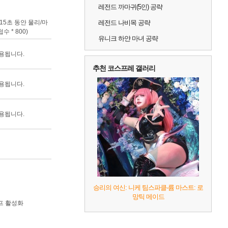
레전드 까마귀(5인) 공략
 15초 동안 물리/마
레전드 나비목 공략
수 * 800)
유니크 하얀 마녀 공략
용됩니다.
추천 코스프레 갤러리
용됩니다.
용됩니다.
승리의 여신: 니케 팀스파클-륨 마스트: 로
망틱 메이드
프 활성화