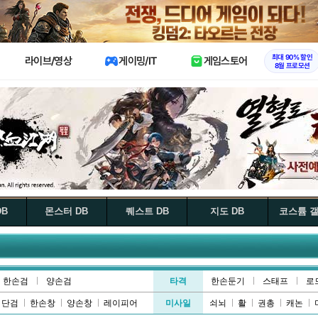
X
최대 90% 할인
라이브/영상
게이밍/IT
게임스토어
8월 프로모션
DB
몬스터 DB
퀘스트 DB
지도 DB
코스튬 
한손검
양손검
타격
한손둔기
스태프
로
단검
한손창
양손창
레이피어
미사일
쇠뇌
활
권총
캐논