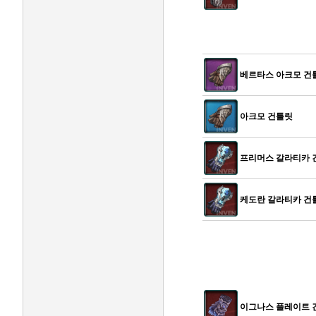
베르타스 아크모 건
아크모 건틀릿
프리머스 갈라티카 
케도란 갈라티카 건
이그나스 플레이트 