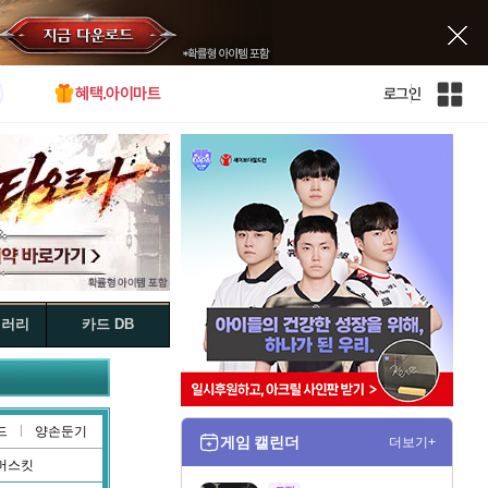
혜택.아이마트
로그인
인
벤
전
체
사
이
트
맵
갤러리
카드 DB
드
양손둔기
게임 캘린더
더보기+
머스킷