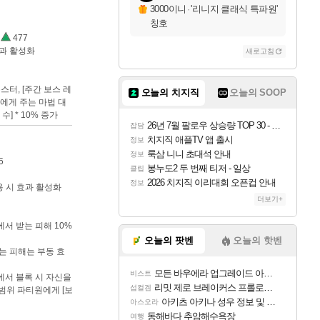
3000이니
·
'리니지 클래식 특파원'
칭호
477
효과 활성화
새로고침
몬스터, [주간 보스 레
오늘의 치지직
오늘의 SOOP
에게 주는 마법 대
수] * 10% 증가
26년 7월 팔로우 상승량 TOP 30 - 월간 치지직
잡담
치지직 애플TV 앱 출시
정보
룩삼 니니 초대석 안내
정보
5
봉누도2 두 번째 티저 - 일상
클립
2026 치지직 이리대회 오픈컵 안내
정보
착용 시 효과 활성화
더보기+
에서 받는 피해 10%
오늘의 팟벤
오늘의 핫벤
받는 피해는 부동 효
모든 바우에라 업그레이드 아이템 획득 위치 공략 (89개)
비스트
에서 블록 시 자신을
리밋 제로 브레이커스 프롤로그 테스트 후기 영상 업로드
섭컬겜
 범위 파티원에게 [보
아키츠 아키나 성우 정보 및 주요 필모
아스오라
동해바다 추암해수욕장
여행