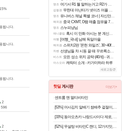
여기서 R1 뭘 말하는거고 R2가 뭘말하는걸까요?
명조
15%
무한대 아난타가 넷이즈 어플 달력에 일정 등록
섭컬겜
유니버스 채널 특별 코너 | 자신만의 스타일
명조
중국 CXMT, D램 매출 점유율 7%…글로벌 4위로 부상
해외겜
용됩니다.
스누피냥님
명조
혹시 이 만화 아시는 분 계신가요
애니클립
[여행_국내] 남해 독일마을
여행
용됩니다.
스위치2판 ‘몬헌 와일즈’, 30~40fps 목표 추정
해외겜
선생님들 차 시동 끌 때 꾸르륵소리나는데
차벤
모든 성소 위치 공략 (40개) - 귀환한 영혼 도전과제
비스트
캐릭터 소개 - 카가미하라 하루
아스오라
새로고침
용됩니다.
핫딜
게시판
더보기+
센트룸 맨 멀티비타민
2
[53%] 어사김치 알배기 쌈배추 겉절이, 2kg, 1개
596
[33%] 동아오츠카 나랑드사이다 제로, 오리지널, 345ml, 24개
2
[52%] 무설탕 비타민C 캔디, 12가지맛, 1kg, 1개