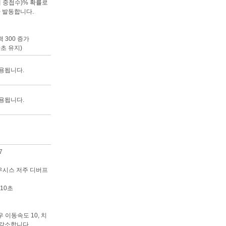
인내 중첩수)% 확률로
가 발동합니다.
 300 증가
0초 유지)
용됩니다.
용됩니다.
7
사우시스 저주 디버프
10초
 이동속도 10, 치
 감소합니다.