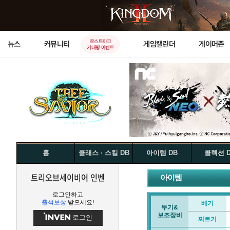
로스트아크
뉴스
커뮤니티
게임캘린더
게이머존
기대평 이벤트
홈
클래스 · 스킬 DB
아이템 DB
콜렉션 
트리오브세이비어 인벤
아이템
로그인하고
출석보상
받으세요!
베기
무기&
보조장비
로그인
찌르기