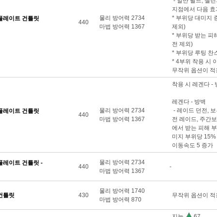
- 일반 필드, 챌
지점에서 다음 효
물리 방어력 2734
* 부위당 대미지 
플레이트 건틀릿
440
마법 방어력 1367
제외)
* 부위당 받는 피해
전 제외)
* 부위당 루팅 찬스
* 4부위 착용 시 
무작위 옵션이 적
착용 시 레겐다 -
레겐다 - 방벽
물리 방어력 2734
- 레이드 던전, 
플레이트 건틀릿
440
마법 방어력 1367
전 레이드, 주간보
에서 받는 피해 부위
미지 부위당 15%
이동속도 5 증가
물리 방어력 2734
레이트 건틀릿 -
440
-
마법 방어력 1367
물리 방어력 1740
건틀릿
430
무작위 옵션이 적
마법 방어력 870
지능
67