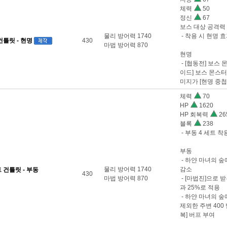
체력
50
정신
67
보스 대상 공격력
물리 방어력 1740
- 착용 시 현명 
틀릿 - 현명
430
마법 방어력 870
현명
- [협동전] 보스 
이드] 보스 몬스터
미지가 [현명 중첩 
체력
70
HP
1620
HP 회복력
26
블록
238
- 부동 4 세트 
부동
- 하얀 마녀의 숲
물리 방어력 1740
감소
건틀릿 - 부동
430
마법 방어력 870
- [마법진]으로 
과 25%로 적용
- 하얀 마녀의 숲
제외한 주변 400
복] 버프 부여