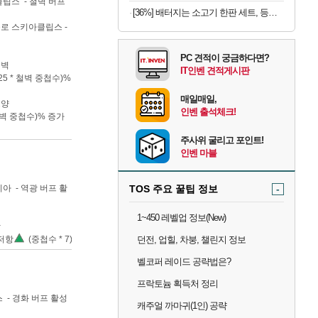
립스 - 철벽 버프
[36%] 배터지는 소고기 한판 세트, 등심살 300g + 살치살 200g + 부채살 200g + 갈비살 200g + 우삼겹 300g, 1.2kg, 1세트
률로 스키아클립스 -
PC 견적이 궁금하다면?
철벽
IT인벤 견적게시판
25 * 철벽 중첩수)%
매일매일,
고양
인벤 출석체크!
 철벽 중첩수)% 증가
주사위 굴리고 포인트!
인벤 마블
아 - 역광 버프 활
TOS 주요 꿀팁 정보
-
1~450 레벨업 정보(New)
광
 저항
(중첩수 * 7)
던전, 업힐, 차붕, 챌린지 정보
벨코퍼 레이드 공략법은?
프락토늄 획득처 정리
 - 경화 버프 활성
캐주얼 까마귀(1인) 공략