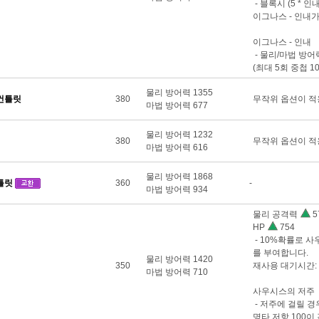
- 블록시 (5 * 
이그나스 - 인내
이그나스 - 인내
- 물리/마법 방어력
(최대 5회 중첩 1
물리 방어력 1355
건틀릿
380
무작위 옵션이 적
마법 방어력 677
물리 방어력 1232
380
무작위 옵션이 적
마법 방어력 616
물리 방어력 1868
틀릿
360
-
마법 방어력 934
물리 공격력
5
HP
754
- 10%확률로 
를 부여합니다.
물리 방어력 1420
350
재사용 대기시간: 
마법 방어력 710
사우시스의 저주
- 저주에 걸릴 경우
명타 저항 100이