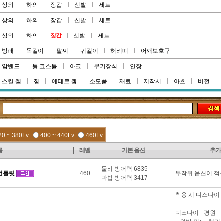
상의
하의
장갑
신발
세트
상의
하의
장갑
신발
세트
상의
하의
장갑
신발
세트
방패
목걸이
팔찌
귀걸이
허리띠
어깨보호구
암밴드
등 코스튬
아크
무기장식
인장
스킬 젬
젬
에테르 젬
소모품
재료
제작서
아츠
비전
20 ~ 380Lv
400 ~ 440Lv
460Lv
름
레벨
기본 옵션
추가
물리 방어력 6835
건틀릿
460
무작위 옵션이 적
마법 방어력 3417
착용 시 디스나이 
디스나이 - 평원