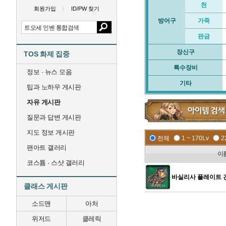
천
회원가입
ID/PW 찾기
방어구
가죽
판금
장신구
TOS 화제 집중
특수장비
정보 · 뉴스 모음
기타
팁과 노하우 게시판
자유 게시판
질문과 답변 게시판
지도 정보 게시판
전체
1 ~ 170Lv
2
팬아트 갤러리
이
코스튬 · 스샷 갤러리
바실리사 플레이트 
클래스 게시판
소드맨
아처
위저드
클레릭