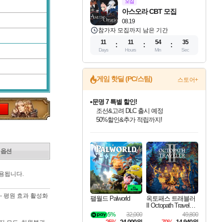
모집
아스오라 CBT 모집
08.19
참가자 모집까지 남은 기간
11
11
54
34
Days
Hours
Min
Sec
게임 핫딜 (PC/스팀)
스토어+
마블 투혼 파이팅 소울즈 정식출시!
마블 히어로 총 출동&화려한 격투!
네이버 포인트 혜택까지!
인벤게임즈 8월 특별 할인!
드래곤소드: 어웨이크닝 입점!
문명 7 특별 할인!
귀무자: 검의 길 예약 판매 중!
비스트 오브 리인카네이션 정식 출시!
커세어 코브 출시 기념 할인!
더 렐릭 퍼스트 가디언 정식 출시
베데스다 40주년 기념 할인 중!
캡콤 프렌차이즈 할인 진행 중!
캡콤 일부 상품 상시 할인
스타워즈 은하계 레이서
로블록스 기프트 카드 공식 입점
인기 퍼블리셔 모음!
스팀으로 만나는 드래곤소드!
조선&고려 DLC 출시 예정
10% 할인과
게임프릭 신작 IP
해적'섬'을 발전시키자!
설화x하드코어 액션!
베데스다의 명작들을
몬헌, 바하 등 인기 IP를
몬헌 와일즈 & 드래곤즈 도그마2
인벤게임즈에서 10% 추가 적립
Robux를 가장 안전하고
최대 90% 할인가를 만나보세요!
네이버혜택과 함께 만나보세요!
50%할인&추가 적립까지!
이니&베니 혜택까지!
네이버 혜택가와 함께 예약하세요!
할인&네이버혜택으로 만나보세요!
네이버페이 혜택과 만나보세요!
40주년 프로모션으로 만나보세요!
할인가에 만나보세요!
일부 에디션 상시 할인!
혜택으로 예약 판매 중
편안하게 충전하세요
 옵션
용됩니다.
- 평원 효과 활성화
팰월드 Palworld
옥토패스 트래블러
II Octopath Traveler I
I
5%
32,000
49,800