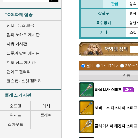
판금
상의
장신구
방패
TOS 화제 집중
특수장비
암밴
정보 · 뉴스 모음
기타
스킬
팁과 노하우 게시판
자유 게시판
질문과 답변 게시판
지도 정보 게시판
전체
1 ~ 170Lv
220 ~ 
팬아트 갤러리
이름
코스튬 · 스샷 갤러리
바실리사 스태프
클래스 게시판
소드맨
아처
세비노스 디스나이 스태프
위저드
클레릭
스카우트
글레이시어 레겐다 스태프