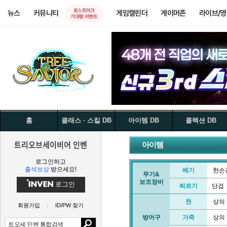
로스트아크
뉴스
커뮤니티
게임캘린더
게이머존
라이브/
기대평 이벤트
홈
클래스 · 스킬 DB
아이템 DB
콜렉션 DB
트리오브세이비어 인벤
아이템
로그인하고
출석보상
받으세요!
베기
한손
무기&
보조장비
로그인
찌르기
단검
천
상의
회원가입
ID/PW 찾기
방어구
가죽
상의