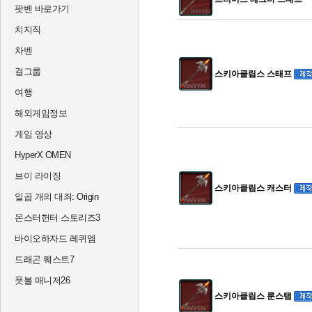
팟벤 바로가기
치지직
차벤
걸그룹
스키아클립스 스태프
여행
해외게임정보
게임 영상
HyperX OMEN
브이 라이징
스키아클립스 캐스터
일곱 개의 대죄: Origin
몬스터헌터 스토리즈3
바이오하자드 레퀴엠
드래곤 퀘스트7
풋볼 매니저26
스키아클립스 룬스탭