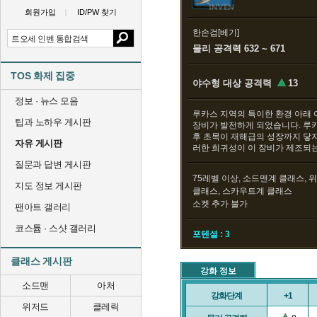
회원가입
ID/PW 찾기
한손검[베기]
물리 공격력 632 ~ 671
TOS 화제 집중
야수형 대상 공격력
13
정보 · 뉴스 모음
루카스 지역의 특이한 환경 아래
팁과 노하우 게시판
장비가 발전하게 되었습니다. 루카
후 초목이 재해급의 성장까지 닿지
자유 게시판
러한 희귀성이 이 장비가 제조되
질문과 답변 게시판
75레벨 이상, 소드맨계 클래스, 
지도 정보 게시판
클래스, 스카우트계 클래스
소켓 추가 불가
팬아트 갤러리
코스튬 · 스샷 갤러리
포텐셜 : 3
클래스 게시판
강화 정보
소드맨
아처
강화단계
+1
위저드
클레릭