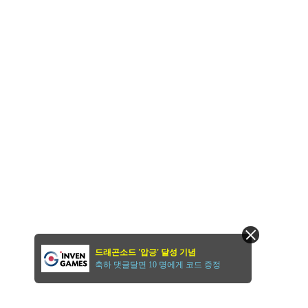
드래곤소드 '압긍' 달성 기념
축하 댓글달면 10 명에게 코드 증정