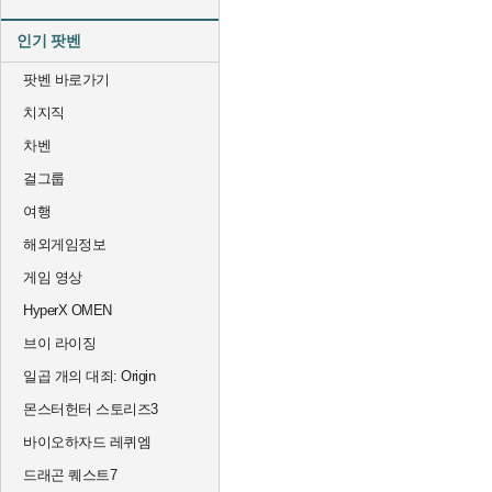
인기 팟벤
팟벤 바로가기
치지직
차벤
걸그룹
여행
해외게임정보
게임 영상
HyperX OMEN
브이 라이징
일곱 개의 대죄: Origin
몬스터헌터 스토리즈3
바이오하자드 레퀴엠
드래곤 퀘스트7