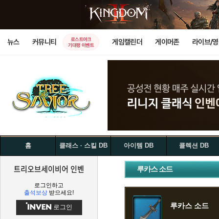
로스트아크
뉴스
커뮤니티
게임캘린더
게이머존
라이브/
기대평 이벤트
홈
클래스 · 스킬 DB
아이템 DB
콜렉션 DB
트리오브세이비어 인벤
루카스 소드
로그인하고
출석보상
받으세요!
루카스 소드
로그인