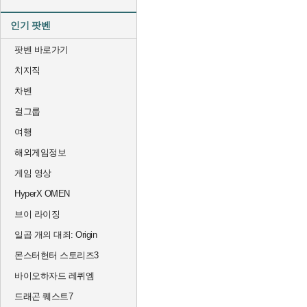
인기 팟벤
팟벤 바로가기
치지직
차벤
걸그룹
여행
해외게임정보
게임 영상
HyperX OMEN
브이 라이징
일곱 개의 대죄: Origin
몬스터헌터 스토리즈3
바이오하자드 레퀴엠
드래곤 퀘스트7