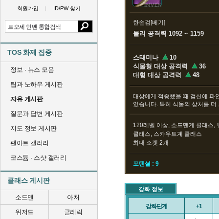
회원가입
ID/PW 찾기
한손검[베기]
물리 공격력 1092 ~ 1159
TOS 화제 집중
스태미나
10
식물형 대상 공격력
36
정보 · 뉴스 모음
대형 대상 공격력
48
팁과 노하우 게시판
대상에게 적중했을 때 검신에 파인
자유 게시판
있습니다. 특히 식물의 상처를 더
질문과 답변 게시판
120레벨 이상, 소드맨계 클래스,
지도 정보 게시판
클래스, 스카우트계 클래스
팬아트 갤러리
최대 소켓 2개
코스튬 · 스샷 갤러리
포텐셜 : 9
클래스 게시판
강화 정보
소드맨
아처
강화단계
+1
위저드
클레릭