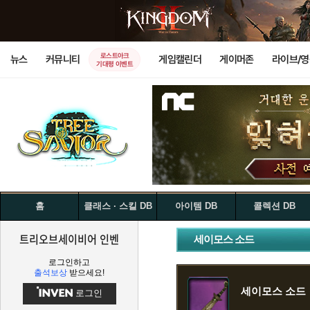
로스트아크
뉴스
커뮤니티
게임캘린더
게이머존
라이브/
기대평 이벤트
홈
클래스 · 스킬 DB
아이템 DB
콜렉션 DB
트리오브세이비어 인벤
세이모스 소드
로그인하고
출석보상
받으세요!
세이모스 소드
로그인