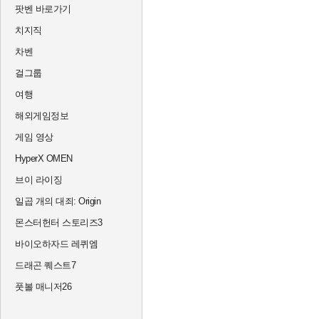
팟벤 바로가기
치지직
차벤
걸그룹
여행
해외게임정보
게임 영상
HyperX OMEN
브이 라이징
일곱 개의 대죄: Origin
몬스터헌터 스토리즈3
바이오하자드 레퀴엠
드래곤 퀘스트7
풋볼 매니저26