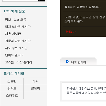
착용하면 외형이 변경됩니다.
TOS 화제 집중
1레벨 이상, 모든 직업, 남성 전용
정보 · 뉴스 모음
소켓 추가 불가
팁과 노하우 게시판
판매불가
자유 게시판
질문과 답변 게시판
지도 정보 게시판
팬아트 갤러리
코스튬 · 스샷 갤러리
나도 한마디
클래스 게시판
소드맨
아처
위저드
클레릭
스카우트