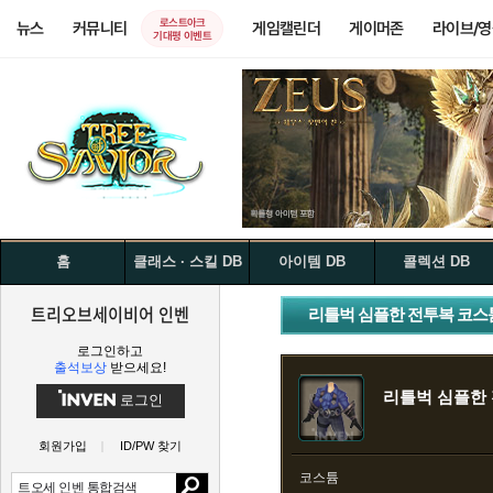
로스트아크
뉴스
커뮤니티
게임캘린더
게이머존
라이브/
기대평 이벤트
홈
클래스 · 스킬 DB
아이템 DB
콜렉션 DB
트리오브세이비어 인벤
리틀벅 심플한 전투복 코스튬
로그인하고
출석보상
받으세요!
리틀벅 심플한 
로그인
회원가입
ID/PW 찾기
코스튬