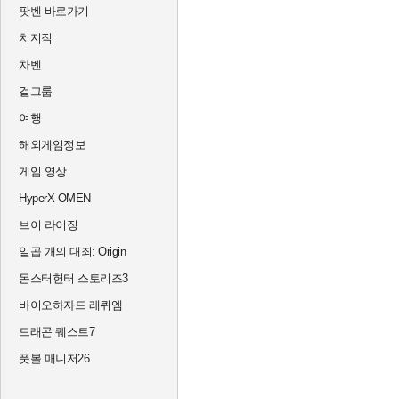
팟벤 바로가기
치지직
차벤
걸그룹
여행
해외게임정보
게임 영상
HyperX OMEN
브이 라이징
일곱 개의 대죄: Origin
몬스터헌터 스토리즈3
바이오하자드 레퀴엠
드래곤 퀘스트7
풋볼 매니저26