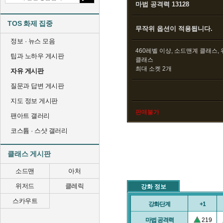
마법 공격력 13128
TOS 화제 집중
무작위 옵션이 적용됩니다.
정보 · 뉴스 모음
460레벨 이상, 소드맨계 클래스,
팁과 노하우 게시판
클래스
최대 소켓 2개
자유 게시판
질문과 답변 게시판
지도 정보 게시판
판매불가
팬아트 갤러리
코스튬 · 스샷 갤러리
클래스 게시판
소드맨
아처
위저드
클레릭
강화 정보
스카우트
강화단계
+1
마법 공격력
219