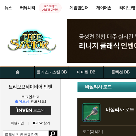
로스트아크
뉴스
커뮤니티
게임캘린더
게이머존
라이브/
기대평 이벤트
홈
클래스 · 스킬 DB
아이템 DB
콜렉션 DB
트리오브세이비어 인벤
바실리사 로드
로그인하고
출석보상
받으세요!
바실리사 로드
로그인
회원가입
ID/PW 찾기
로드[때리기]