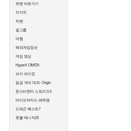
팟벤 바로가기
치지직
차벤
걸그룹
여행
해외게임정보
게임 영상
HyperX OMEN
브이 라이징
일곱 개의 대죄: Origin
몬스터헌터 스토리즈3
바이오하자드 레퀴엠
드래곤 퀘스트7
풋볼 매니저26