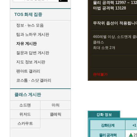
물리 공격력 12997 ~ 132
마법 공격력 13128
TOS 화제 집중
무작위 옵션이 적용됩니다
정보 · 뉴스 모음
팁과 노하우 게시판
460레벨 이상, 소드맨계 
클래스
자유 게시판
최대 소켓 2개
질문과 답변 게시판
지도 정보 게시판
팬아트 갤러리
판매불가
코스튬 · 스샷 갤러리
클래스 게시판
소드맨
아처
위저드
클레릭
강화 정보
스카우트
강화단계
+1
물리 공격력
2