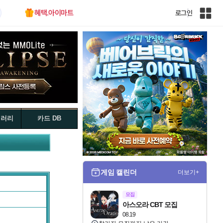
혜택.아이마트
로그인
인
벤
전
체
사
이
트
맵
갤러리
카드 DB
게임 캘린더
더보기+
모집
아스오라 CBT 모집
08.19