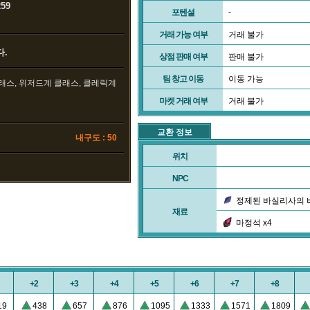
59
포텐셜
-
거래 가능 여부
거래 불가
.
상점 판매 여부
판매 불가
팀 창고 이동
이동 가능
클래스, 위저드계 클래스, 클레릭계
마켓 거래 여부
거래 불가
교환 정보
내구도 : 50
위치
NPC
정제된 바실리사의 비
재료
마정석 x4
+2
+3
+4
+5
+6
+7
+8
19
438
657
876
1095
1333
1571
1809