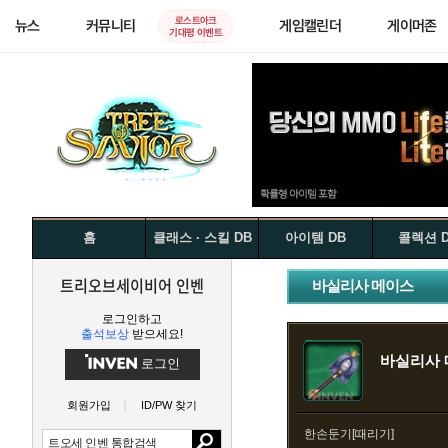
로스트아크
뉴스
커뮤니티
게임캘린더
게이머존
기대평 이벤트
홈
클래스 · 스킬 DB
아이템 DB
콜렉션 
트리오브세이비어 인벤
바실리사 메이스
로그인하고
출석보상
받으세요!
바실리사
로그인
회원가입
ID/PW 찾기
한손둔기[때리기]