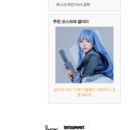
유니크 하얀 마녀 공략
추천 코스프레 갤러리
승리의 여신: 니케 기묭묭지 아르카나: 포
츈 메이트