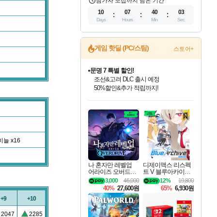
참가자 모집까지 남은 기간
10
07
40
03
Days
Hours
Min
Sec
문명 7 특별 할인!
게임 핫딜 (PC/스팀)
스토어+
조선&고려 DLC 출시 예정
50%할인&추가 적립까지!
마블 투혼 파이팅 소울즈 정식출시!
마블 히어로 총 출동&화려한 격투!
네이버 포인트 혜택까지!
인벤게임즈 8월 특별 할인!
드래곤소드: 어웨이크닝 입점!
귀무자: 검의 길 예약 판매 중!
비스트 오브 리인카네이션 정식 출시!
커세어 코브 출시 기념 할인!
더 렐릭 퍼스트 가디언 정식 출시
베데스다 40주년 기념 할인 중!
캡콤 프렌차이즈 할인 진행 중!
캡콤 일부 상품 상시 할인
스타워즈 은하계 레이서
로블록스 기프트 카드 공식 입점
인기 퍼블리셔 모음!
스팀으로 만나는 드래곤소드!
10% 할인과
게임프릭 신작 IP
해적'섬'을 발전시키자!
설화x하드코어 액션!
베데스다의 명작들을
몬헌, 바하 등 인기 IP를
몬헌 와일즈 & 드래곤즈 도그마2
인벤게임즈에서 10% 추가 적립
Robux를 가장 안전하고
최대 90% 할인가를 만나보세요!
네이버혜택과 함께 만나보세요!
이니&베니 혜택까지!
네이버 혜택가와 함께 예약하세요!
할인&네이버혜택으로 만나보세요!
네이버페이 혜택과 만나보세요!
40주년 프로모션으로 만나보세요!
할인가에 만나보세요!
일부 에디션 상시 할인!
혜택으로 예약 판매 중
편안하게 충전하세요
늘 x16
나 혼자만 레벨업
디제이맥스 리스펙
어라이즈 오버드라
트 V 블루아카이브
이브 Solo Leveling A
팩 DJMAX RESPE
3,000
46,000
12%
19,800
rise
CT V Blue Archive P
40%
27,600원
65%
6,930원
ack DLC
+9
+10
2047
2285