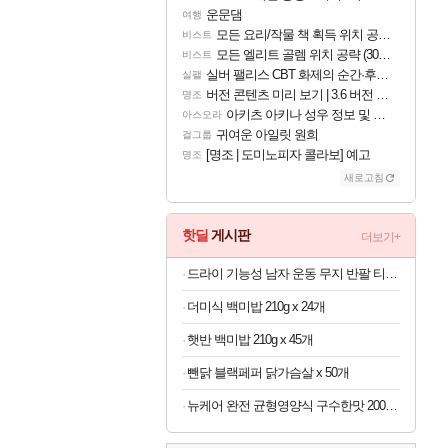
운문댐
여행
모든 요리/작물 책 획득 위치 공략 (36개) - 미식가 도전과제
비스트
모든 엘리트 골렘 위치 공략 (30개) - 방랑 결투가
비스트
실버 팰리스 CBT 화제의 순간·후기 모음
실팰
버전 콘텐츠 미리 보기 | 3.6 버전 「신기루 속 등불 그림자, 속세에 깃든 검의 결심」이 8월 20일에 업데이트됩니다!
명조
아키츠 아키나 성우 정보 및 주요 필모
아스오라
귀여운 아일릿 원희
걸그룹
[명조 | 도미노피자 콜라보] 예고
명조
새로고침
핫딜
게시판
더보기+
드라이 기능성 남자 운동 무지 반팔 티셔츠 빅사이즈
더미식 백미밥 210g x 24개
햇반 백미밥 210g x 45개
뺀닭 블랙페퍼 닭가슴살 x 50개
뉴케어 완전 균형영양식 구수한맛 200ml x 24개