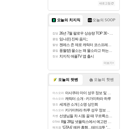
새로고침
오늘의 치지직
오늘의 SOOP
26년 7월 팔로우 상승량 TOP 30 - 월간 치지직
잡담
임나은) 진짜 음지;;
클립
젠레스 존 제로 캐릭터 코스프레한 꽁주
짤방
풍월량) 물소는 왜 물소라고 하는거야? 아! 그만 ㅋㅋ 알았어 ㅋㅋ
클립
치지직 애플TV 앱 출시
정보
더보기+
오늘의 팟벤
오늘의 핫벤
아사쿠라 마이 성우 정보 및 주요 필모
아스오라
캐릭터 소개 - 카가미하라 하루
아스오라
세계관 소개 | 소명 상인회
명조
카가미하라 하루 성우 정보 및 주요 필모
아스오라
선생님들 차 시동 끌 때 꾸르륵소리나는데
차벤
8월 28일 넷플릭스에서 예고편 공개 예정
GTA6
‘GTA 6’ 예판 흥행…테이크투 “내부 예상 크게 넘어”
해외겜