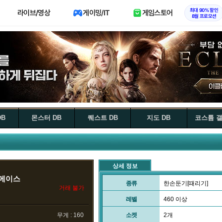
최대 90% 할인
라이브/영상
게이밍/IT
게임스토어
8월 프로모션
DB
몬스터 DB
퀘스트 DB
지도 DB
코스튬 
상세 정보
 메이스
종류
한손둔기[때리기]
거래 불가
레벨
460 이상
무게 : 160
소켓
2개