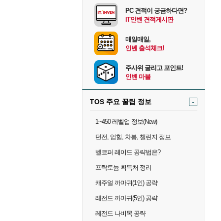
PC 견적이 궁금하다면?
IT인벤 견적게시판
매일매일,
인벤 출석체크!
주사위 굴리고 포인트!
인벤 마블
TOS 주요 꿀팁 정보
-
1~450 레벨업 정보(New)
던전, 업힐, 차붕, 챌린지 정보
벨코퍼 레이드 공략법은?
프락토늄 획득처 정리
캐주얼 까마귀(1인) 공략
레전드 까마귀(5인) 공략
레전드 나비목 공략