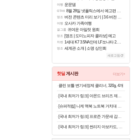
운문댐
여행
8월 28일 넷플릭스에서 예고편 공개 예정
GTA6
버전 콘텐츠 미리 보기 | 3.6 버전 「신기루 속 등불 그림자, 속세에 깃든 검의 결심」이 8월 20일에 업데이트됩니다!
명조
오사카 가족여행
여행
귀여운 아일릿 원희
걸그룹
[명조 | 도미노피자 콜라보] 예고
명조
1세대 K7 3.5NA인데 LF쏘나타 2.0NA 기변하면 유류비 절약이 얼마나 될까요..?
차벤
세계관 소개 | 소명 상인회
명조
새로고침
핫딜
게시판
더보기+
클린 보틀 변기세정제 클리너, 320g, 4개
[국내 최저가 링크] 아몬드 브리즈 제로슈가, 초콜릿, 190ml, 24팩
[슈퍼적립] 니케 맥북 노트북 거치대 수직 스탠드 클램쉘 맥미니 꽂이 세로 알루미늄 1슬롯 The Vertical
[국내 최저가 링크] 프로즌 가문새 감바스, 500g, 2개
[국내 최저가 링크] 썬리지 아보카도, 생과, 중대과, 10과, 1박스