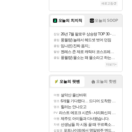
새로고침
오늘의 치지직
오늘의 SOOP
26년 7월 팔로우 상승량 TOP 30 - 월간 치지직
잡담
풍월량) 놀래서 헤드셋 벗어 던짐
클립
임나은) 진짜 음지;;
클립
젠레스 존 제로 캐릭터 코스프레한 꽁주
짤방
풍월량) 물소는 왜 물소라고 하는거야? 아! 그만 ㅋㅋ 알았어 ㅋㅋ
클립
더보기+
오늘의 팟벤
오늘의 핫벤
설악산 울산바위
여행
6개월 기다렸다… 드디어 도착한 치사 메신저백! 실물 후기
명조
힐러는 안나오고
명조
라스트 에포크 시즌5 - 서리화신의 분노 티저
PV
제주도 아이들과 다녀왔습니다.
여행
선생님들 차 시동 끌 때 꾸르륵소리나는데
차벤
포트나이트에서 명일방주 엔드필드 [펠리카] 판매 예정
섭컬겜