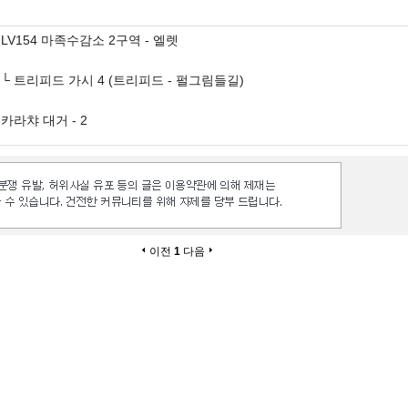
LV154 마족수감소 2구역 - 엘렛
└ 트리피드 가시 4 (트리피드 - 펄그림들길)
카라챠 대거 - 2
이전
1
다음