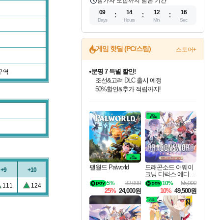
참가자 모집까지 남은 기간
09
14
12
15
Days
Hours
Min
Sec
게임 핫딜 (PC/스팀)
스토어+
문명 7 특별 할인!
구역
조선&고려 DLC 출시 예정
50%할인&추가 적립까지!
인벤게임즈 8월 특별 할인!
드래곤소드: 어웨이크닝 입점!
마블 투혼 파이팅 소울즈 정식출시!
귀무자: 검의 길 예약 판매 중!
비스트 오브 리인카네이션 정식 출시!
커세어 코브 출시 기념 할인!
더 렐릭 퍼스트 가디언 정식 출시
베데스다 40주년 기념 할인 중!
캡콤 프렌차이즈 할인 진행 중!
캡콤 일부 상품 상시 할인
스타워즈 은하계 레이서
로블록스 기프트 카드 공식 입점
인기 퍼블리셔 모음!
스팀으로 만나는 드래곤소드!
마블 히어로 총 출동&화려한 격투!
10% 할인과
게임프릭 신작 IP
해적'섬'을 발전시키자!
설화x하드코어 액션!
베데스다의 명작들을
몬헌, 바하 등 인기 IP를
몬헌 와일즈 & 드래곤즈 도그마2
인벤게임즈에서 10% 추가 적립
Robux를 가장 안전하고
최대 90% 할인가를 만나보세요!
네이버혜택과 함께 만나보세요!
네이버 포인트 혜택까지!
이니&베니 혜택까지!
네이버 혜택가와 함께 예약하세요!
할인&네이버혜택으로 만나보세요!
네이버페이 혜택과 만나보세요!
40주년 프로모션으로 만나보세요!
할인가에 만나보세요!
일부 에디션 상시 할인!
혜택으로 예약 판매 중
편안하게 충전하세요
팰월드 Palworld
드래곤소드 어웨이
+9
+10
크닝 디럭스 에디션
DragonSword Awake
5%
32,000
10%
55,000
111
124
ning Deluxe Edition
25%
24,000원
10%
49,500원