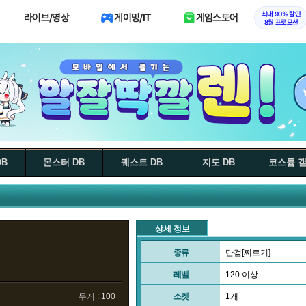
최대 90% 할인
라이브/영상
게이밍/IT
게임스토어
8월 프로모션
DB
몬스터 DB
퀘스트 DB
지도 DB
코스튬 
상세 정보
종류
단검[찌르기]
레벨
120 이상
무게 : 100
소켓
1개