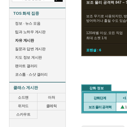
보조 물리 공격력 847 ~ 
TOS 화제 집중
보조 무기로 사용되지만, 방
방어하거나 흘릴 수도 있습
정보 · 뉴스 모음
팁과 노하우 게시판
120레벨 이상, 모든 직업
최대 소켓 1개
자유 게시판
질문과 답변 게시판
포텐셜 : 6
지도 정보 게시판
팬아트 갤러리
코스튬 · 스샷 갤러리
클래스 게시판
강화 정보
소드맨
아처
강화단계
+1
위저드
클레릭
보조 물리 공격력
1
스카우트