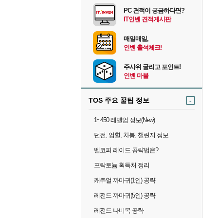
PC 견적이 궁금하다면?
IT인벤 견적게시판
매일매일,
인벤 출석체크!
주사위 굴리고 포인트!
인벤 마블
TOS 주요 꿀팁 정보
-
1~450 레벨업 정보(New)
던전, 업힐, 차붕, 챌린지 정보
벨코퍼 레이드 공략법은?
프락토늄 획득처 정리
캐주얼 까마귀(1인) 공략
레전드 까마귀(5인) 공략
레전드 나비목 공략