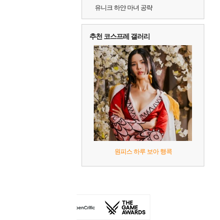
유니크 하얀 마녀 공략
추천 코스프레 갤러리
원피스 하루 보아 행콕