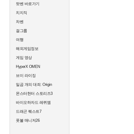
팟벤 바로가기
치지직
차벤
걸그룹
여행
해외게임정보
게임 영상
HyperX OMEN
브이 라이징
일곱 개의 대죄: Origin
몬스터헌터 스토리즈3
바이오하자드 레퀴엠
드래곤 퀘스트7
풋볼 매니저26