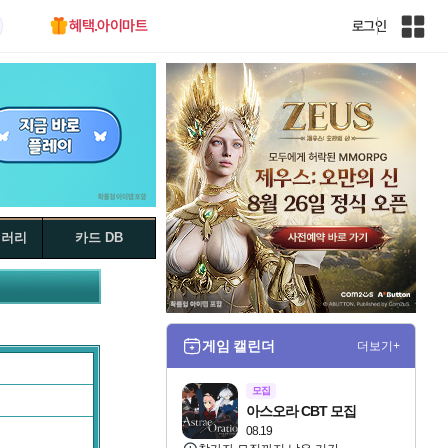
혜택.아이마트
로그인
인
벤
전
체
사
이
트
맵
갤러리
카드 DB
게임 캘린더
더보기+
모집
아스오라 CBT 모집
08.19