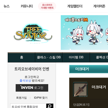
로스트아크
뉴스
커뮤니티
게임캘린더
게이머존
기대평 이벤트
홈
클래스 · 스킬 DB
아이템 DB
콜렉션 
트리오브세이비어 인벤
더크대거
로그인하고
출석보상
받으세요!
더크대거
로그인
회원가입
ID/PW 찾기
단검[찌르기]