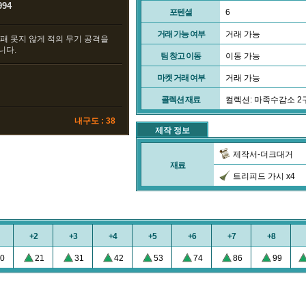
994
포텐셜
6
거래 가능 여부
거래 가능
패 못지 않게 적의 무기 공격을
니다.
팀 창고 이동
이동 가능
마켓 거래 여부
거래 가능
콜렉션 재료
컬렉션: 마족수감소 2
내구도 : 38
제작 정보
제작서-더크대거
재료
트리피드 가시 x4
+2
+3
+4
+5
+6
+7
+8
0
21
31
42
53
74
86
99