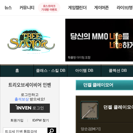
로스트아크
뉴스
커뮤니티
게임캘린더
게이머존
라이브/
기대평 이벤트
홈
클래스 · 스킬 DB
아이템 DB
콜렉션 DB
트리오브세이비어 인벤
던켈 클레이모어
로그인하고
출석보상
받으세요!
던켈 클레이모
로그인
회원가입
ID/PW 찾기
양손검[베기]