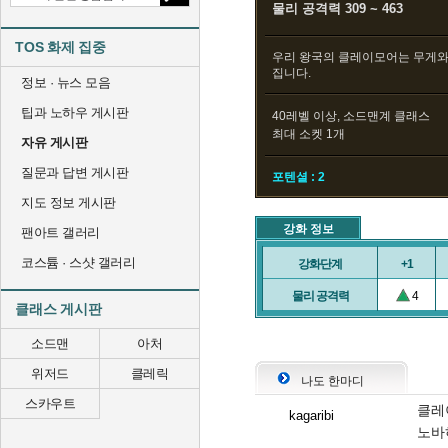
물리 공격력 309 ~ 463
TOS 화제 집중
우리 왕국의 클레이모어는 무게와
집니다.
정보 · 뉴스 모음
팁과 노하우 게시판
40레벨 이상, 소드맨계 클래스
최대 소켓 1개
자유 게시판
질문과 답변 게시판
포텐셜 : 2
지도 정보 게시판
강화 정보
팬아트 갤러리
코스튬 · 스샷 갤러리
강화단계
+1
물리 공격력
4
클래스 게시판
소드맨
아처
위저드
클레릭
나도 한마디
스카우트
클레
kagaribi
노바