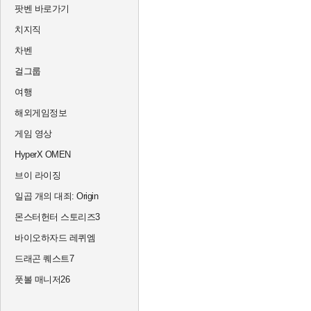
팟벤 바로가기
치지직
차벤
걸그룹
여행
해외게임정보
게임 영상
HyperX OMEN
브이 라이징
일곱 개의 대죄: Origin
몬스터헌터 스토리즈3
바이오하자드 레퀴엠
드래곤 퀘스트7
풋볼 매니저26