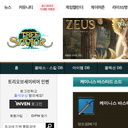
로스트아크
뉴스
커뮤니티
게임캘린더
게이머존
라이브/
기대평 이벤트
홈
클래스 · 스킬 DB
아이템 DB
콜렉션 DB
트리오브세이비어 인벤
케미니스 바스타드 소드
로그인하고
출석보상
받으세요!
케미니스 바스
로그인
회원가입
ID/PW 찾기
양손검[베기]