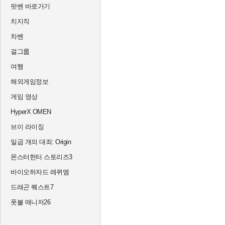
팟벤 바로가기
치지직
차벤
걸그룹
여행
해외게임정보
게임 영상
HyperX OMEN
브이 라이징
일곱 개의 대죄: Origin
몬스터헌터 스토리즈3
바이오하자드 레퀴엠
드래곤 퀘스트7
풋볼 매니저26