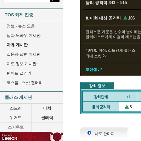
물리 공격력 343 ~ 515
TOS 화제 집중
변이형 대상 공격력
106
정보 · 뉴스 모음
윈터스푼 가문은 신수의 날이라는
팁과 노하우 게시판
알케미스트에게 이검의 제조법을
자유 게시판
40레벨 이상, 소드맨계 클래스
질문과 답변 게시판
최대 소켓 2개
지도 정보 게시판
포텐셜 : 7
팬아트 갤러리
코스튬 · 스샷 갤러리
강화 정보
클래스 게시판
강화단계
+1
물리 공격력
5
소드맨
아처
위저드
클레릭
스카우트
나도 한마디