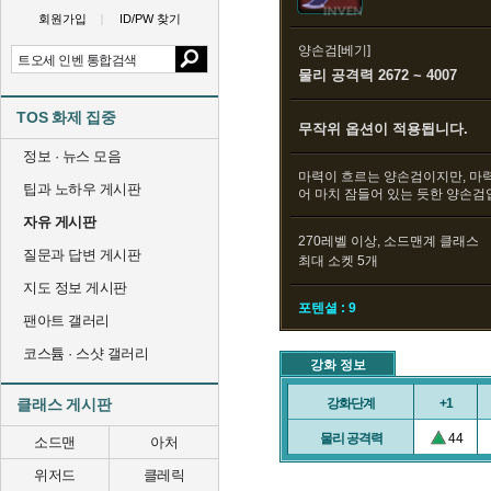
회원가입
ID/PW 찾기
양손검[베기]
물리 공격력 2672 ~ 4007
TOS 화제 집중
무작위 옵션이 적용됩니다.
정보 · 뉴스 모음
마력이 흐르는 양손검이지만, 마력
팁과 노하우 게시판
어 마치 잠들어 있는 듯한 양손검
자유 게시판
270레벨 이상, 소드맨계 클래스
질문과 답변 게시판
최대 소켓 5개
지도 정보 게시판
포텐셜 : 9
팬아트 갤러리
코스튬 · 스샷 갤러리
강화 정보
클래스 게시판
강화단계
+1
물리 공격력
44
소드맨
아처
위저드
클레릭