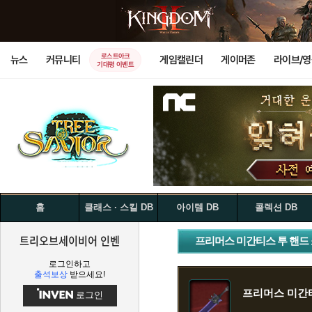
로스트아크
뉴스
커뮤니티
게임캘린더
게이머존
라이브/
기대평 이벤트
홈
클래스 · 스킬 DB
아이템 DB
콜렉션 DB
트리오브세이비어 인벤
프리머스 미간티스 투 핸드
로그인하고
출석보상
받으세요!
프리머스 미간티
로그인