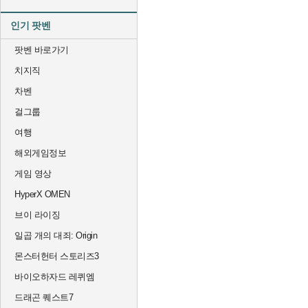
인기 팟벤
팟벤 바로가기
치지직
차벤
걸그룹
여행
해외게임정보
게임 영상
HyperX OMEN
브이 라이징
일곱 개의 대죄: Origin
몬스터헌터 스토리즈3
바이오하자드 레퀴엠
드래곤 퀘스트7