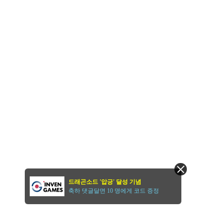
드래곤소드 '압긍' 달성 기념
축하 댓글달면 10 명에게 코드 증정