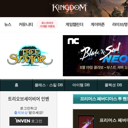
로스트아크
뉴스
커뮤니티
게임캘린더
게이머존
라이브/
기대평 이벤트
홈
클래스 · 스킬 DB
아이템 DB
콜렉션 DB
트리오브세이비어 인벤
프리머스 페버디마스 투 핸
로그인하고
출석보상
받으세요!
프리머스 페버
로그인