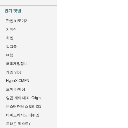
인기 팟벤
팟벤 바로가기
치지직
차벤
걸그룹
여행
해외게임정보
게임 영상
HyperX OMEN
브이 라이징
일곱 개의 대죄: Origin
몬스터헌터 스토리즈3
바이오하자드 레퀴엠
드래곤 퀘스트7