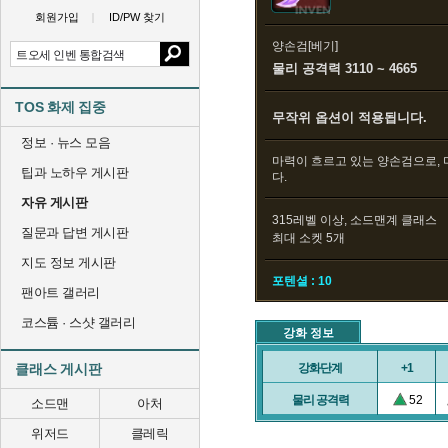
회원가입
ID/PW 찾기
양손검[베기]
물리 공격력 3110 ~ 4665
TOS 화제 집중
무작위 옵션이 적용됩니다.
정보 · 뉴스 모음
마력이 흐르고 있는 양손검으로,
팁과 노하우 게시판
다.
자유 게시판
315레벨 이상, 소드맨계 클래스
질문과 답변 게시판
최대 소켓 5개
지도 정보 게시판
포텐셜 : 10
팬아트 갤러리
코스튬 · 스샷 갤러리
강화 정보
클래스 게시판
강화단계
+1
물리 공격력
52
소드맨
아처
위저드
클레릭