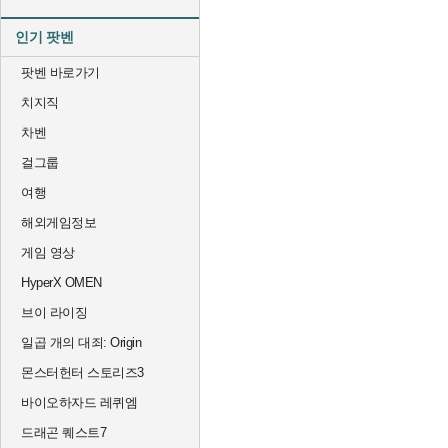
인기 팟벤
팟벤 바로가기
치지직
차벤
걸그룹
여행
해외게임정보
게임 영상
HyperX OMEN
브이 라이징
일곱 개의 대죄: Origin
몬스터헌터 스토리즈3
바이오하자드 레퀴엠
드래곤 퀘스트7