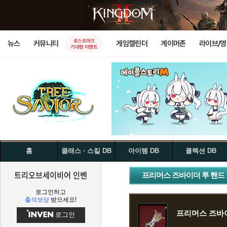
로스트아크
뉴스
커뮤니티
게임캘린더
게이머존
라이브/
기대평 이벤트
홈
클래스 · 스킬 DB
아이템 DB
콜렉션 DB
트리오브세이비어 인벤
프리머스 즈바이더 투 핸드
로그인하고
출석보상
받으세요!
프리머스 즈바이
로그인