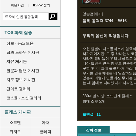
회원가입
ID/PW 찾기
양손검[베기]
물리 공격력 3744 ~ 5616
TOS 화제 집중
무작위 옵션이 적용됩니다.
정보 · 뉴스 모음
오윈 딜벤이 니코폴리스에 일족의
팁과 노하우 게시판
러가지이지만, 그 중 하나는 니코
사라진 장비들이 우리 세상으로 
자유 게시판
니아 딜벤은 받은 임무로 만족하지
구한 후, 이 일에 불릿 마커 마
질문과 답변 게시판
무기를 만들어내는 데 일조하였습니
있는데 이렇게 만들어진 무기는 
지도 정보 게시판
는 제 맘대로 나타났다가 사라집
팬아트 갤러리
380레벨 이상, 소드맨계 클래스
코스튬 · 스샷 갤러리
최대 소켓 5개
클래스 게시판
포텐셜 : 11
소드맨
아처
강화 정보
위저드
클레릭