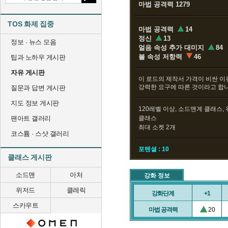
마법 공격력 1279
TOS 화제 집중
마법 공격력
14
정신
13
정보 · 뉴스 모음
얼음 속성 추가 대미지
84
불 속성 저항력
46
팁과 노하우 게시판
자유 게시판
이 로드의 제작서 가격이 비싼 
강력한 요구에 따른 것이라고 합니
질문과 답변 게시판
지도 정보 게시판
120레벨 이상, 소드맨계 클래스,
팬아트 갤러리
클래스
최대 소켓 2개
코스튬 · 스샷 갤러리
포텐셜 : 10
클래스 게시판
소드맨
아처
강화 정보
위저드
클레릭
강화단계
+1
스카우트
마법 공격력
20