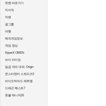
팟벤 바로가기
치지직
차벤
걸그룹
여행
해외게임정보
게임 영상
HyperX OMEN
브이 라이징
일곱 개의 대죄: Origin
몬스터헌터 스토리즈3
바이오하자드 레퀴엠
드래곤 퀘스트7
풋볼 매니저26