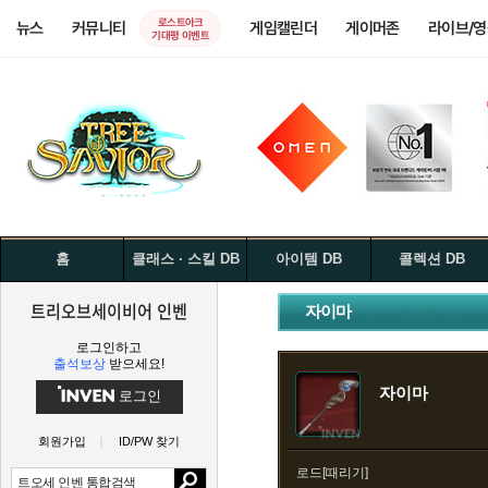
로스트아크
뉴스
커뮤니티
게임캘린더
게이머존
라이브/
기대평 이벤트
홈
클래스 · 스킬 DB
아이템 DB
콜렉션 DB
트리오브세이비어 인벤
자이마
로그인하고
출석보상
받으세요!
자이마
로그인
회원가입
ID/PW 찾기
로드[때리기]