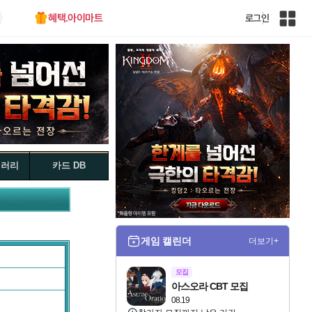
혜택.아이마트
로그인
인
벤
전
체
사
이
트
맵
갤러리
카드 DB
게임 캘린더
더보기+
모집
아스오라 CBT 모집
08.19