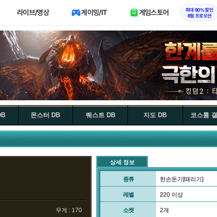
최대 90% 할인
라이브/영상
게이밍/IT
게임스토어
8월 프로모션
DB
몬스터 DB
퀘스트 DB
지도 DB
코스튬 
상세 정보
종류
한손둔기[때리기]
레벨
220 이상
무게 : 170
소켓
2개