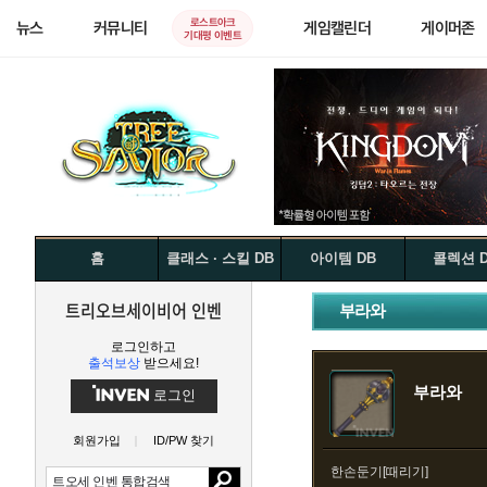
로스트아크
뉴스
커뮤니티
게임캘린더
게이머존
기대평 이벤트
홈
클래스 · 스킬 DB
아이템 DB
콜렉션 
트리오브세이비어 인벤
부라와
로그인하고
출석보상
받으세요!
부라와
로그인
회원가입
ID/PW 찾기
한손둔기[때리기]