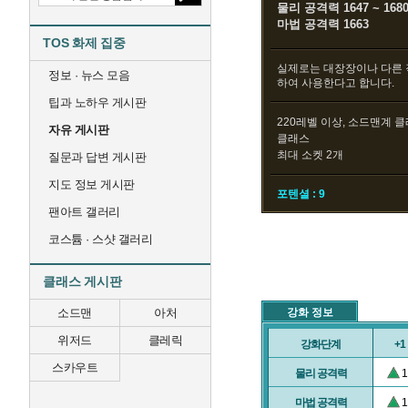
물리 공격력 1647 ~ 168
마법 공격력 1663
TOS 화제 집중
실제로는 대장장이나 다른 
정보 · 뉴스 모음
하여 사용한다고 합니다.
팁과 노하우 게시판
220레벨 이상, 소드맨계 
자유 게시판
클래스
최대 소켓 2개
질문과 답변 게시판
지도 정보 게시판
포텐셜 : 9
팬아트 갤러리
코스튬 · 스샷 갤러리
클래스 게시판
소드맨
아처
강화 정보
위저드
클레릭
강화단계
+1
스카우트
물리 공격력
1
마법 공격력
1