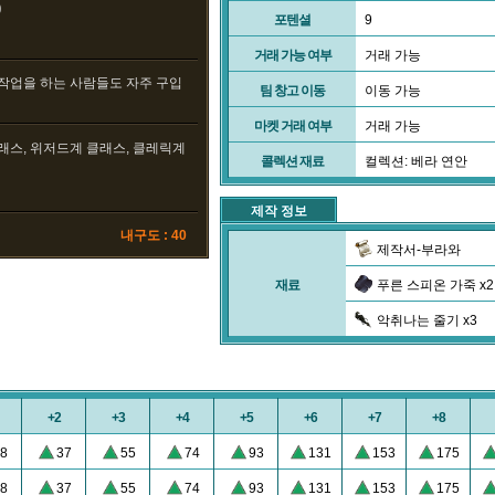
0
포텐셜
9
거래 가능 여부
거래 가능
작업을 하는 사람들도 자주 구입
팀 창고 이동
이동 가능
마켓 거래 여부
거래 가능
클래스, 위저드계 클래스, 클레릭계
콜렉션 재료
컬렉션: 베라 연안
제작 정보
내구도 : 40
제작서-부라와
재료
푸른 스피온 가죽 x2
악취나는 줄기 x3
+2
+3
+4
+5
+6
+7
+8
8
37
55
74
93
131
153
175
8
37
55
74
93
131
153
175