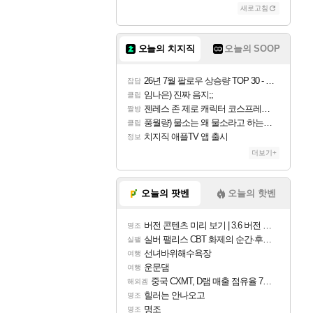
새로고침
오늘의 치지직
오늘의 SOOP
26년 7월 팔로우 상승량 TOP 30 - 월간 치지직
잡담
임나은) 진짜 음지;;
클립
젠레스 존 제로 캐릭터 코스프레한 꽁주
짤방
풍월량) 물소는 왜 물소라고 하는거야? 아! 그만 ㅋㅋ 알았어 ㅋㅋ
클립
치지직 애플TV 앱 출시
정보
더보기+
오늘의 팟벤
오늘의 핫벤
버전 콘텐츠 미리 보기 | 3.6 버전 「신기루 속 등불 그림자, 속세에 깃든 검의 결심」이 8월 20일에 업데이트됩니다!
명조
실버 팰리스 CBT 화제의 순간·후기 모음
실팰
선녀바위해수욕장
여행
운문댐
여행
중국 CXMT, D램 매출 점유율 7%…글로벌 4위로 부상
해외겜
힐러는 안나오고
명조
명조
명조