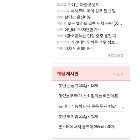
귀여운 아일릿 원희
걸그룹
아사쿠라 마이 성우 정보 및 주요 필모
아스오라
설악산 울산바위
여행
모든 엘리트 골렘 위치 공략 (30개) - 방랑 결투가
비스트
아반테 2.0 자연흡기?
차벤
7월~8월 부산-단양-충주-울진 다녀왔어요~
여행
카가미하라 하루 성우 정보 및 주요 필모
아스오라
내차 인증합니당~
차벤
새로고침
핫딜
게시판
더보기+
햇반 큰공기 300g x 12개
맛있는우유GT 소화잘되는 배안아픈 저지방우유 180ml x 48개
드라이 기능성 남자 운동 무지 반팔 티셔츠 빅사이즈
햇반 백미밥 210g x 45개
몬스터에너지 울트라 355ml x 48개