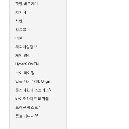
팟벤 바로가기
치지직
차벤
걸그룹
여행
해외게임정보
게임 영상
HyperX OMEN
브이 라이징
일곱 개의 대죄: Origin
몬스터헌터 스토리즈3
바이오하자드 레퀴엠
드래곤 퀘스트7
풋볼 매니저26