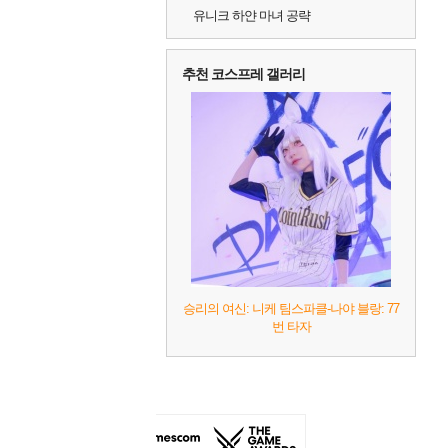
유니크 하얀 마녀 공략
추천 코스프레 갤러리
승리의 여신: 니케 팀스파클-나야 블랑: 77
번 타자