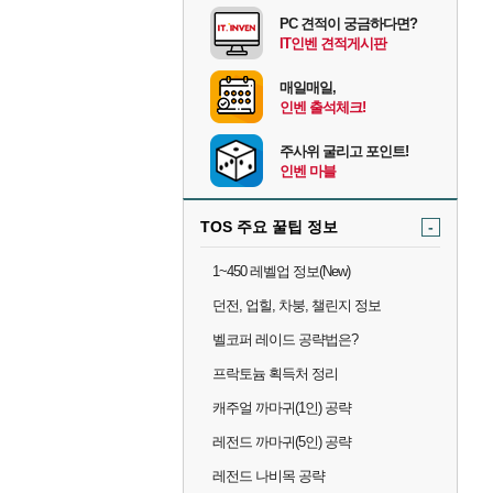
PC 견적이 궁금하다면?
IT인벤 견적게시판
매일매일,
인벤 출석체크!
주사위 굴리고 포인트!
인벤 마블
TOS 주요 꿀팁 정보
-
1~450 레벨업 정보(New)
던전, 업힐, 차붕, 챌린지 정보
벨코퍼 레이드 공략법은?
프락토늄 획득처 정리
캐주얼 까마귀(1인) 공략
레전드 까마귀(5인) 공략
레전드 나비목 공략