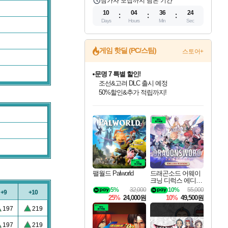
참가자 모집까지 남은 기간
10
04
36
24
Days
Hours
Min
Sec
게임 핫딜 (PC/스팀)
문명 7 특별 할인!
스토어+
조선&고려 DLC 출시 예정
50%할인&추가 적립까지!
마블 투혼 파이팅 소울즈 정식출시!
마블 히어로 총 출동&화려한 격투!
네이버 포인트 혜택까지!
인벤게임즈 8월 특별 할인!
드래곤소드: 어웨이크닝 입점!
귀무자: 검의 길 예약 판매 중!
비스트 오브 리인카네이션 정식 출시!
커세어 코브 출시 기념 할인!
더 렐릭 퍼스트 가디언 정식 출시
베데스다 40주년 기념 할인 중!
캡콤 프렌차이즈 할인 진행 중!
캡콤 일부 상품 상시 할인
스타워즈 은하계 레이서
로블록스 기프트 카드 공식 입점
인기 퍼블리셔 모음!
스팀으로 만나는 드래곤소드!
10% 할인과
게임프릭 신작 IP
해적'섬'을 발전시키자!
설화x하드코어 액션!
베데스다의 명작들을
몬헌, 바하 등 인기 IP를
몬헌 와일즈 & 드래곤즈 도그마2
인벤게임즈에서 10% 추가 적립
Robux를 가장 안전하고
최대 90% 할인가를 만나보세요!
네이버혜택과 함께 만나보세요!
이니&베니 혜택까지!
네이버 혜택가와 함께 예약하세요!
할인&네이버혜택으로 만나보세요!
네이버페이 혜택과 만나보세요!
40주년 프로모션으로 만나보세요!
할인가에 만나보세요!
일부 에디션 상시 할인!
혜택으로 예약 판매 중
편안하게 충전하세요
팰월드 Palworld
드래곤소드 어웨이
크닝 디럭스 에디션
DragonSword Awake
5%
32,000
10%
55,000
+9
+10
ning Deluxe Edition
25%
24,000원
10%
49,500원
197
219
197
219