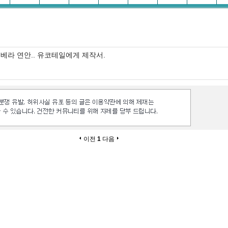
베라 연안.. 유코테일에게 제작서.
이전
1
다음