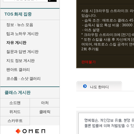
사용 시 [크라우칭 스트라이크: 
TOS 화제 집중
있습니다.
- 습득 조건 : 매트로스 클래스 4
정보 · 뉴스 모음
- 습득시 필요 특성 비용 : 3600
- 아츠 설명
팁과 노하우 게시판
* 크라우칭 스트라이크에 [전기] 
* 또한 스킬을 사용 후 자신에게 [
자유 게시판
여되어, 매트로스 스킬 공격이 연타
2회 추가됨
질문과 답변 게시판
지도 정보 게시판
판매불가
팬아트 갤러리
코스튬 · 스샷 갤러리
나도 한마디
클래스 게시판
소드맨
아처
위저드
클레릭
스카우트