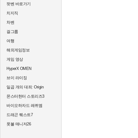
팟벤 바로가기
치지직
차벤
걸그룹
여행
해외게임정보
게임 영상
HyperX OMEN
브이 라이징
일곱 개의 대죄: Origin
몬스터헌터 스토리즈3
바이오하자드 레퀴엠
드래곤 퀘스트7
풋볼 매니저26