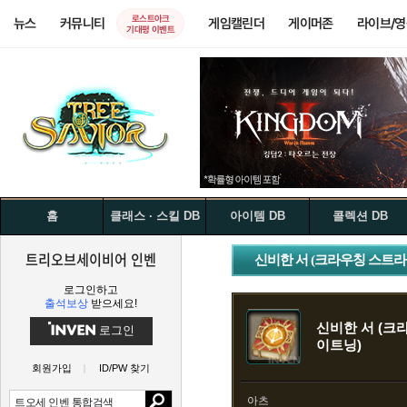
로스트아크
뉴스
커뮤니티
게임캘린더
게이머존
라이브/
기대평 이벤트
홈
클래스 · 스킬 DB
아이템 DB
콜렉션 DB
트리오브세이비어 인벤
신비한 서 (크라우칭 스트라
로그인하고
출석보상
받으세요!
신비한 서 (크
로그인
이트닝)
회원가입
ID/PW 찾기
아츠