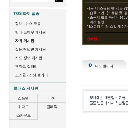
사용 시 [스큐텀 힛: 상급 
- 습득 조건 : [스큐텀 힛: 
TOS 화제 집중
- 습득시 필요 특성 비용 : 
- 아츠 설명
정보 · 뉴스 모음
* [스큐텀 힛]의 스킬 계수가
팁과 노하우 게시판
판매불가
자유 게시판
질문과 답변 게시판
지도 정보 게시판
나도 한마디
팬아트 갤러리
코스튬 · 스샷 갤러리
클래스 게시판
소드맨
아처
위저드
클레릭
스카우트