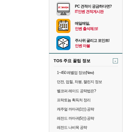
PC 견적이 궁금하다면?
IT인벤 견적게시판
매일매일,
인벤 출석체크!
주사위 굴리고 포인트!
인벤 마블
TOS 주요 꿀팁 정보
-
1~450 레벨업 정보(New)
던전, 업힐, 차붕, 챌린지 정보
벨코퍼 레이드 공략법은?
프락토늄 획득처 정리
캐주얼 까마귀(1인) 공략
레전드 까마귀(5인) 공략
레전드 나비목 공략