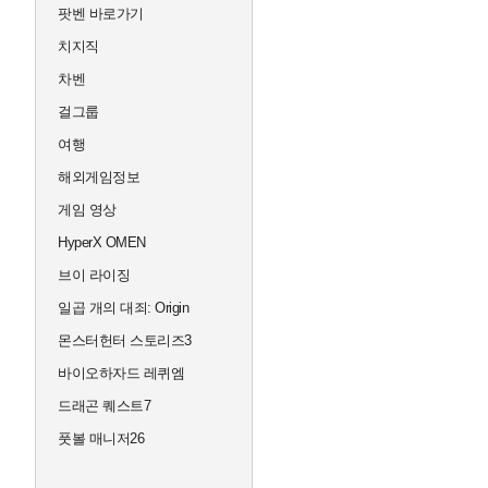
팟벤 바로가기
치지직
차벤
걸그룹
여행
해외게임정보
게임 영상
HyperX OMEN
브이 라이징
일곱 개의 대죄: Origin
몬스터헌터 스토리즈3
바이오하자드 레퀴엠
드래곤 퀘스트7
풋볼 매니저26