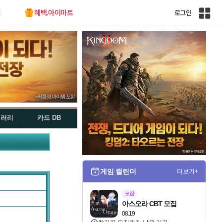
혜택.아이마트
로그인
인
벤
전
체
사
이
트
맵
갤러리
카드 DB
게임 캘린더
더보기+
모집
아스오라 CBT 모집
08.19