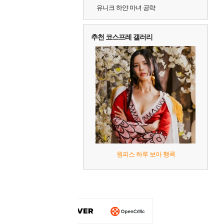
유니크 하얀 마녀 공략
추천 코스프레 갤러리
원피스 하루 보아 행콕