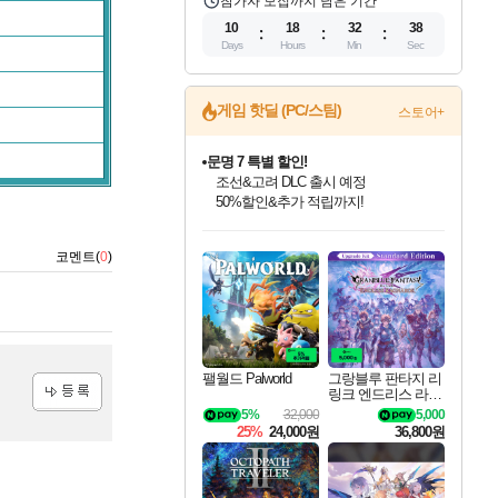
참가자 모집까지 남은 기간
10
18
32
37
Days
Hours
Min
Sec
게임 핫딜 (PC/스팀)
스토어+
문명 7 특별 할인!
조선&고려 DLC 출시 예정
50%할인&추가 적립까지!
인벤게임즈 8월 특별 할인!
드래곤소드: 어웨이크닝 입점!
마블 투혼 파이팅 소울즈 정식출시!
귀무자: 검의 길 예약 판매 중!
비스트 오브 리인카네이션 정식 출시!
커세어 코브 출시 기념 할인!
더 렐릭 퍼스트 가디언 정식 출시
베데스다 40주년 기념 할인 중!
캡콤 프렌차이즈 할인 진행 중!
캡콤 일부 상품 상시 할인
스타워즈 은하계 레이서
로블록스 기프트 카드 공식 입점
인기 퍼블리셔 모음!
스팀으로 만나는 드래곤소드!
마블 히어로 총 출동&화려한 격투!
10% 할인과
게임프릭 신작 IP
해적'섬'을 발전시키자!
설화x하드코어 액션!
베데스다의 명작들을
몬헌, 바하 등 인기 IP를
몬헌 와일즈 & 드래곤즈 도그마2
인벤게임즈에서 10% 추가 적립
Robux를 가장 안전하고
코멘트(
0
)
최대 90% 할인가를 만나보세요!
네이버혜택과 함께 만나보세요!
네이버 포인트 혜택까지!
이니&베니 혜택까지!
네이버 혜택가와 함께 예약하세요!
할인&네이버혜택으로 만나보세요!
네이버페이 혜택과 만나보세요!
40주년 프로모션으로 만나보세요!
할인가에 만나보세요!
일부 에디션 상시 할인!
혜택으로 예약 판매 중
편안하게 충전하세요
팰월드 Palworld
그랑블루 판타지 리
링크 엔드리스 라그
나로크 업그레이드
5%
32,000
5,000
등록
킷 Granblue Fantasy
25%
24,000원
36,800원
Relink Endless Ragn
arok Upgrade Kit DL
C