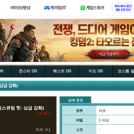
최대 90% 할인
라이브/영상
게이밍/IT
게임스토어
8월 프로모션
DB
몬스터 DB
퀘스트 DB
지도 DB
코스튬 
 상급 강화)
상세 정보
(스큐텀 힛: 상급 강화)
종류
아츠
거래 불가
레벨
1 이상
무게 : 0.1
소켓
-