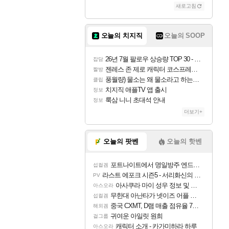
새로고침
오늘의 치지직
오늘의 SOOP
26년 7월 팔로우 상승량 TOP 30 - 월간 치지직
잡담
젠레스 존 제로 캐릭터 코스프레한 꽁주
짤방
풍월량) 물소는 왜 물소라고 하는거야? 아! 그만 ㅋㅋ
클립
치지직 애플TV 앱 출시
정보
룩삼 니니 초대석 안내
정보
더보기+
오늘의 팟벤
오늘의 핫벤
포트나이트에서 명일방주 엔드필드 [펠리카] 판매 예정
섭컬겜
라스트 에포크 시즌5 - 서리화신의 분노 티저
PV
아사쿠라 마이 성우 정보 및 주요 필모
아스오라
무한대 아난타가 넷이즈 어플 달력에 일정 등록
섭컬겜
중국 CXMT, D램 매출 점유율 7%…글로벌 4위로 부상
해외겜
귀여운 아일릿 원희
걸그룹
캐릭터 소개 - 카가미하라 하루
아스오라