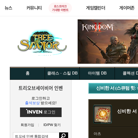
로스트아크
뉴스
커뮤니티
게임캘린더
게이머존
기대평 이벤트
홈
클래스 · 스킬 DB
아이템 DB
콜렉션 
트리오브세이비어 인벤
신비한 서 (스큐텀 힛:
로그인하고
출석보상
받으세요!
신비한 서 
로그인
회원가입
ID/PW 찾기
아츠