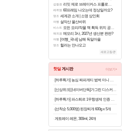
리밋 제로 브레이커스 프롤로그 테스트 후기 영상 업로드
섭컬겜
60프레임 나오는데 정상일까요?
레퀴엠
세계관 소개 | 소명 상인회
명조
설악산 울산바위
여행
모든 요리/작물 책 획득 위치 공략 (36개) - 미식가 도전과제
비스트
메모리 3사, 2027년 생산분 완판?
해외겜
[여행_국내] 남해 독일마을
여행
힐러는 안나오고
명조
새로고침
핫딜
게시판
더보기+
[하루특가] 농심 짜파게티 범벅 미니 컵라면 70g, 12개
[신상위크] [네이버단독]가그린 디스커버리세트 100ml 5종 + 1종 추가 증정 구강청결제 휴대용가글
[하루특가] 파스퇴르 1무항생제 인증 바른목장 우유, 190ml, 24개
(선착순 5,000명) 된장찌개 600g x 5개
게토레이 레몬, 300ml, 24개