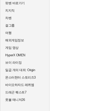
팟벤 바로가기
치지직
차벤
걸그룹
여행
해외게임정보
게임 영상
HyperX OMEN
브이 라이징
일곱 개의 대죄: Origin
몬스터헌터 스토리즈3
바이오하자드 레퀴엠
드래곤 퀘스트7
풋볼 매니저26