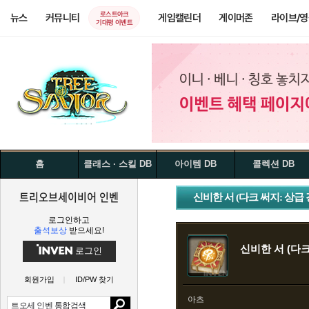
로스트아크
뉴스
커뮤니티
게임캘린더
게이머존
라이브/
기대평 이벤트
홈
클래스 · 스킬 DB
아이템 DB
콜렉션 DB
트리오브세이비어 인벤
신비한 서 (다크 써지: 상급 
로그인하고
출석보상
받으세요!
신비한 서 (다크
로그인
회원가입
ID/PW 찾기
아츠