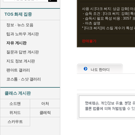
사용 시 [다크 써지: 상급 강화] 
- 습득 조건 : [다크 써지: 강화] 
TOS 화제 집중
- 습득시 필요 특성 비용 : 3057
- 아츠 설명
정보 · 뉴스 모음
* [다크 써지]의 스킬 계수가 특성 
팁과 노하우 게시판
판매불가
자유 게시판
질문과 답변 게시판
지도 정보 게시판
나도 한마디
팬아트 갤러리
코스튬 · 스샷 갤러리
클래스 게시판
소드맨
아처
위저드
클레릭
스카우트