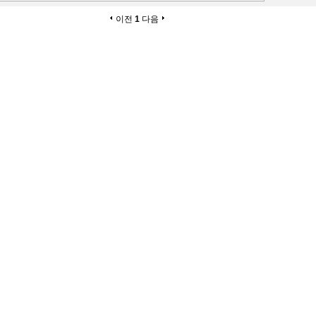
이전
1
다음