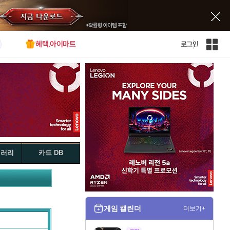
혜택.아이마트
로그인
인
벤
전
체
사
이
트
맵
갤러리
카드 DB
게임 캘린더
더보기+