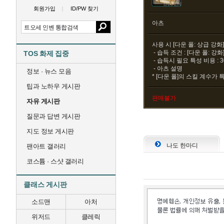
회원가입
ID/PW 찾기
아츠
사용 시 [다운 폴: 상급 강
- 습득 조건 : [다운 폴: 강
TOS 화제 집중
- 습득시 필요 특성 비용 : 
- 아츠 설명
정보 · 뉴스 모음
* [다운 폴]의 스킬 계수가 
팁과 노하우 게시판
판매불가
자유 게시판
질문과 답변 게시판
지도 정보 게시판
나도 한마디
팬아트 갤러리
코스튬 · 스샷 갤러리
클래스 게시판
소드맨
아처
위저드
클레릭