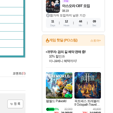
모집
아스오라 CBT 모집
08.19
참가자 모집까지 남은 기간
11
12
44
09
Days
Hours
Min
Sec
게임 핫딜 (PC/스팀)
스토어+
귀무자: 검의 길 예약 판매 중!
10% 할인과
이니&베니 혜택까지!
인벤게임즈 8월 특별 할인!
드래곤소드: 어웨이크닝 입점!
문명 7 특별 할인!
마블 투혼 파이팅 소울즈 정식출시!
비스트 오브 리인카네이션 정식 출시!
커세어 코브 출시 기념 할인!
더 렐릭 퍼스트 가디언 정식 출시
베데스다 40주년 기념 할인 중!
캡콤 프렌차이즈 할인 진행 중!
캡콤 일부 상품 상시 할인
스타워즈 은하계 레이서
로블록스 기프트 카드 공식 입점
인기 퍼블리셔 모음!
스팀으로 만나는 드래곤소드!
조선&고려 DLC 출시 예정
마블 히어로 총 출동&화려한 격투!
게임프릭 신작 IP
해적'섬'을 발전시키자!
설화x하드코어 액션!
베데스다의 명작들을
몬헌, 바하 등 인기 IP를
몬헌 와일즈 & 드래곤즈 도그마2
인벤게임즈에서 10% 추가 적립
Robux를 가장 안전하고
코멘트(
0
)
최대 90% 할인가를 만나보세요!
네이버혜택과 함께 만나보세요!
50%할인&추가 적립까지!
네이버 포인트 혜택까지!
네이버 혜택가와 함께 예약하세요!
할인&네이버혜택으로 만나보세요!
네이버페이 혜택과 만나보세요!
40주년 프로모션으로 만나보세요!
할인가에 만나보세요!
일부 에디션 상시 할인!
혜택으로 예약 판매 중
편안하게 충전하세요
팰월드 Palworld
옥토패스 트래블러
II Octopath Traveler I
I
5%
32,000
49,800
등록