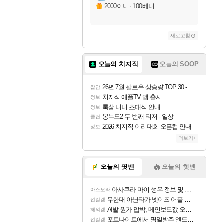
2000이니
·
100베니
새로고침
오늘의 치지직
오늘의 SOOP
26년 7월 팔로우 상승량 TOP 30 - 월간 치지직
잡담
치지직 애플TV 앱 출시
정보
룩삼 니니 초대석 안내
정보
봉누도2 두 번째 티저 - 일상
클립
2026 치지직 이리대회 오픈컵 안내
정보
더보기+
오늘의 팟벤
오늘의 핫벤
아사쿠라 마이 성우 정보 및 주요 필모
아스오라
무한대 아난타가 넷이즈 어플 달력에 일정 등록
섭컬겜
AI발 원가 압박, 메인보드값 오르나
해외겜
포트나이트에서 명일방주 엔드필드 [펠리카] 판매 예정
섭컬겜