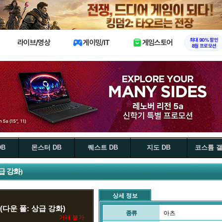
X
최대 90% 할인
라이브/영상
게이밍/IT
게임스토어
8월 프로모션
DB
몬스터 DB
퀘스트 DB
지도 DB
코스튬 
급 강화)
상세 정보
(다운 폴: 상급 강화)
종류
아츠
거래 불가