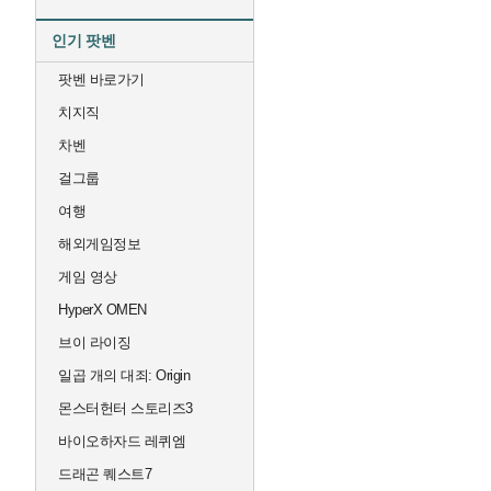
인기 팟벤
팟벤 바로가기
치지직
차벤
걸그룹
여행
해외게임정보
게임 영상
HyperX OMEN
브이 라이징
일곱 개의 대죄: Origin
몬스터헌터 스토리즈3
바이오하자드 레퀴엠
드래곤 퀘스트7