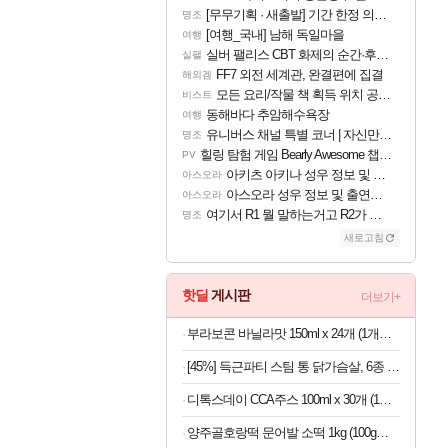
[무무기획 · 새출발] 기간 한정 의뢰 이벤트
명조
[여행_국내] 남해 독일마을
여행
실버 팰리스 CBT 화제의 순간·후기 모음
실팰
FF7 외전 세계관, 완결편에 집결
해외겜
모든 요리/작물 책 획득 위치 공략 (36개) - 미식가 도전과제
비스트
동해바다 추암해수욕장
여행
유니버스 채널 특별 코너 | 자신만의 스타일
명조
힐링 탐험 게임 Bearly Awesome 챕터 1 트레일러
PV
아키츠 아키나 성우 정보 및 주요 필모
아스오라
아스오라 성우 정보 및 출연작 모음
아스오라
여기서 R1 뭘 말하는거고 R2가 뭘말하는걸까요?
명조
새로고침
핫딜
게시판
더보기+
부라보콘 바닐라맛 150ml x 24개 (1개당 1,079원)
[45%] 득근파티 스팀 통 닭가슴살, 6종 혼합, 100g, 30팩
디톡스데이 CCA주스 100ml x 30개 (1개당 497원)
양주골호랑떡 문어발 소떡 1kg (100g당 1,340원)