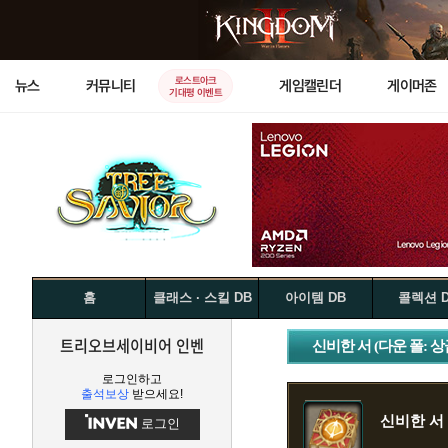
로스트아크
뉴스
커뮤니티
게임캘린더
게이머존
기대평 이벤트
홈
클래스 · 스킬 DB
아이템 DB
콜렉션 
트리오브세이비어 인벤
신비한 서 (다운 폴: 상
로그인하고
출석보상
받으세요!
신비한 서 
로그인