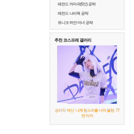
레전드 까마귀(5인) 공략
레전드 나비목 공략
유니크 하얀 마녀 공략
추천 코스프레 갤러리
승리의 여신: 니케 팀스파클-나야 블랑: 77
번 타자