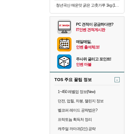
청년국산 매운맛 굵은 고춧가루 1kg (100g당 2,280원)
PC 견적이 궁금하다면?
IT인벤 견적게시판
매일매일,
인벤 출석체크!
주사위 굴리고 포인트!
인벤 마블
TOS 주요 꿀팁 정보
-
1~450 레벨업 정보(New)
던전, 업힐, 차붕, 챌린지 정보
벨코퍼 레이드 공략법은?
프락토늄 획득처 정리
캐주얼 까마귀(1인) 공략