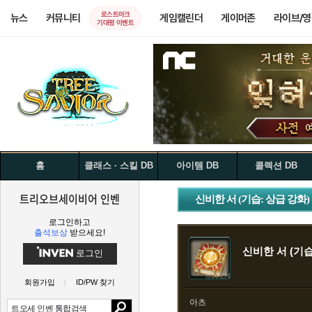
로스트아크
뉴스
커뮤니티
게임캘린더
게이머존
라이브/
기대평 이벤트
홈
클래스 · 스킬 DB
아이템 DB
콜렉션 DB
트리오브세이비어 인벤
신비한 서 (기습: 상급 강화)
로그인하고
출석보상
받으세요!
신비한 서 (기습
로그인
회원가입
ID/PW 찾기
아츠