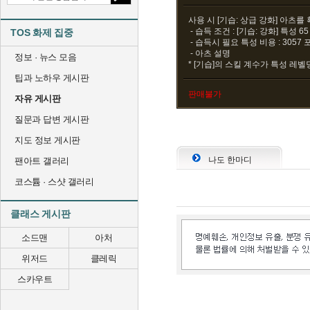
사용 시 [기습: 상급 강화] 아츠를
- 습득 조건 : [기습: 강화] 특성 6
TOS 화제 집중
- 습득시 필요 특성 비용 : 3057
- 아츠 설명
정보 · 뉴스 모음
* [기습]의 스킬 계수가 특성 레벨당
팁과 노하우 게시판
판매불가
자유 게시판
질문과 답변 게시판
지도 정보 게시판
나도 한마디
팬아트 갤러리
코스튬 · 스샷 갤러리
클래스 게시판
소드맨
아처
위저드
클레릭
스카우트