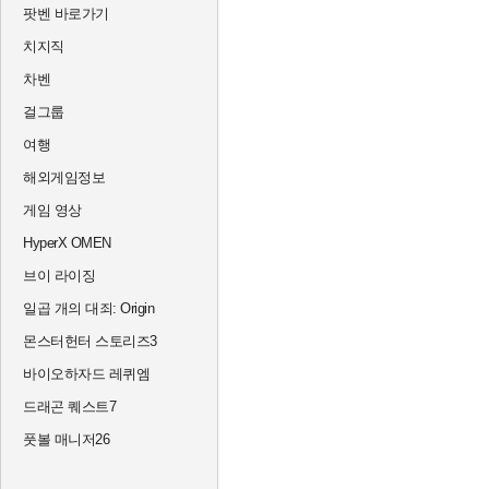
팟벤 바로가기
치지직
차벤
걸그룹
여행
해외게임정보
게임 영상
HyperX OMEN
브이 라이징
일곱 개의 대죄: Origin
몬스터헌터 스토리즈3
바이오하자드 레퀴엠
드래곤 퀘스트7
풋볼 매니저26