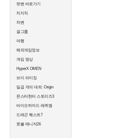
팟벤 바로가기
치지직
차벤
걸그룹
여행
해외게임정보
게임 영상
HyperX OMEN
브이 라이징
일곱 개의 대죄: Origin
몬스터헌터 스토리즈3
바이오하자드 레퀴엠
드래곤 퀘스트7
풋볼 매니저26