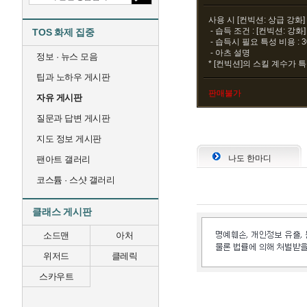
사용 시 [컨빅션: 상급 강화
- 습득 조건 : [컨빅션: 강화
TOS 화제 집중
- 습득시 필요 특성 비용 : 
- 아츠 설명
정보 · 뉴스 모음
* [컨빅션]의 스킬 계수가 특
팁과 노하우 게시판
판매불가
자유 게시판
질문과 답변 게시판
지도 정보 게시판
나도 한마디
팬아트 갤러리
코스튬 · 스샷 갤러리
클래스 게시판
소드맨
아처
위저드
클레릭
스카우트