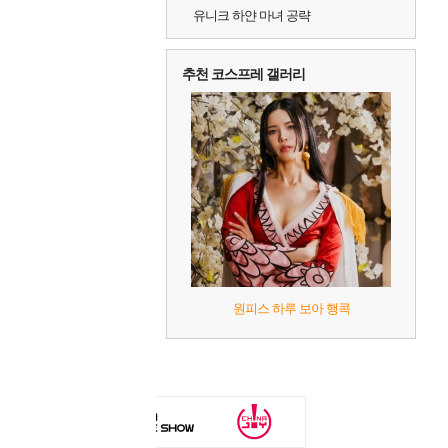
유니크 하얀 마녀 공략
추천 코스프레 갤러리
원피스 하루 보아 행콕