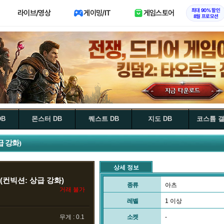
최대 90% 할인
라이브/영상
게이밍/IT
게임스토어
8월 프로모션
DB
몬스터 DB
퀘스트 DB
지도 DB
코스튬 
급 강화)
상세 정보
(컨빅션: 상급 강화)
종류
아츠
거래 불가
레벨
1 이상
무게 : 0.1
소켓
-