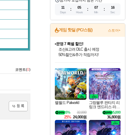
참가자 모집까지 남은 기간
11
05
07
16
Days
Hours
Min
Sec
게임 핫딜 (PC/스팀)
스토어+
문명 7 특별 할인!
조선&고려 DLC 출시 예정
50%할인&추가 적립까지!
인벤게임즈 8월 특별 할인!
드래곤소드: 어웨이크닝 입점!
마블 투혼 파이팅 소울즈 정식출시!
귀무자: 검의 길 예약 판매 중!
비스트 오브 리인카네이션 정식 출시!
커세어 코브 출시 기념 할인!
더 렐릭 퍼스트 가디언 정식 출시
베데스다 40주년 기념 할인 중!
캡콤 프렌차이즈 할인 진행 중!
캡콤 일부 상품 상시 할인
스타워즈 은하계 레이서
로블록스 기프트 카드 공식 입점
인기 퍼블리셔 모음!
스팀으로 만나는 드래곤소드!
마블 히어로 총 출동&화려한 격투!
10% 할인과
게임프릭 신작 IP
해적'섬'을 발전시키자!
설화x하드코어 액션!
베데스다의 명작들을
몬헌, 바하 등 인기 IP를
몬헌 와일즈 & 드래곤즈 도그마2
인벤게임즈에서 10% 추가 적립
Robux를 가장 안전하고
코멘트(
0
)
최대 90% 할인가를 만나보세요!
네이버혜택과 함께 만나보세요!
네이버 포인트 혜택까지!
이니&베니 혜택까지!
네이버 혜택가와 함께 예약하세요!
할인&네이버혜택으로 만나보세요!
네이버페이 혜택과 만나보세요!
40주년 프로모션으로 만나보세요!
할인가에 만나보세요!
일부 에디션 상시 할인!
혜택으로 예약 판매 중
편안하게 충전하세요
팰월드 Palworld
그랑블루 판타지 리
링크 엔드리스 라그
나로크 업그레이드
5%
32,000
5,000
등록
킷 Granblue Fantasy
25%
24,000원
36,800원
Relink Endless Ragn
arok Upgrade Kit DL
C