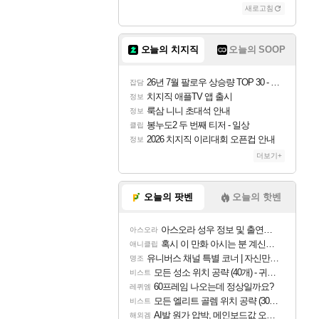
새로고침
오늘의 치지직
오늘의 SOOP
26년 7월 팔로우 상승량 TOP 30 - 월간 치지직
잡담
치지직 애플TV 앱 출시
정보
룩삼 니니 초대석 안내
정보
봉누도2 두 번째 티저 - 일상
클립
2026 치지직 이리대회 오픈컵 안내
정보
더보기+
오늘의 팟벤
오늘의 핫벤
아스오라 성우 정보 및 출연작 모음
아스오라
혹시 이 만화 아시는 분 계신가요
애니클립
유니버스 채널 특별 코너 | 자신만의 스타일
명조
모든 성소 위치 공략 (40개) - 귀환한 영혼 도전과제
비스트
60프레임 나오는데 정상일까요?
레퀴엠
모든 엘리트 골렘 위치 공략 (30개) - 방랑 결투가
비스트
AI발 원가 압박, 메인보드값 오르나
해외겜