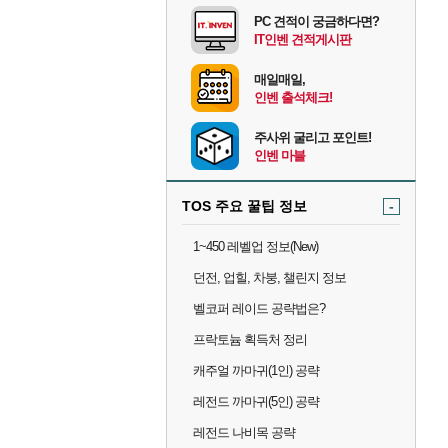
PC 견적이 궁금하다면?
IT인벤 견적게시판
매일매일,
인벤 출석체크!
주사위 굴리고 포인트!
인벤 마블
TOS 주요 꿀팁 정보
-
1~450 레벨업 정보(New)
던전, 업힐, 차붕, 챌린지 정보
벨코퍼 레이드 공략법은?
프락토늄 획득처 정리
캐주얼 까마귀(1인) 공략
레전드 까마귀(5인) 공략
레전드 나비목 공략