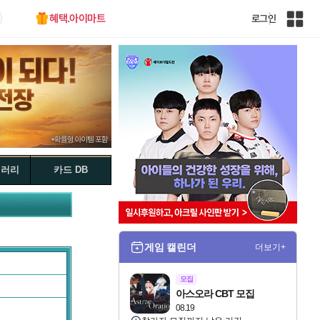
혜택.아이마트
로그인
인
벤
전
체
사
이
트
맵
갤러리
카드 DB
게임 캘린더
더보기+
모집
아스오라 CBT 모집
08.19