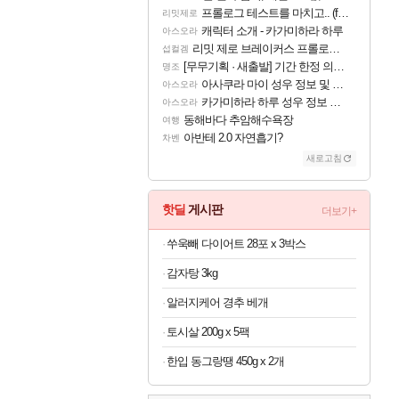
프롤로그 테스트를 마치고.. (feat. 리아)
리밋제로
캐릭터 소개 - 카가미하라 하루
아스오라
리밋 제로 브레이커스 프롤로그 테스트 후기 영상 업로드
섭컬겜
[무무기획 · 새출발] 기간 한정 의뢰 이벤트
명조
아사쿠라 마이 성우 정보 및 주요 필모
아스오라
카가미하라 하루 성우 정보 및 주요 필모
아스오라
동해바다 추암해수욕장
여행
아반테 2.0 자연흡기?
차벤
새로고침
핫딜
게시판
더보기+
쑤욱빼 다이어트 28포 x 3박스
감자탕 3kg
알러지케어 경추 베개
토시살 200g x 5팩
한입 동그랑땡 450g x 2개