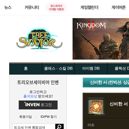
로스트아크
뉴스
커뮤니티
게임캘린더
게이머존
기대평 이벤트
홈
클래스 · 스킬 DB
아이템 DB
콜렉션 
트리오브세이비어 인벤
신비한 서 (컨빅션: 상
로그인하고
출석보상
받으세요!
신비한 서 
로그인
회원가입
ID/PW 찾기
아츠