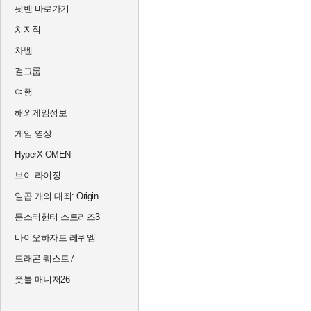
팟벤 바로가기
치지직
차벤
걸그룹
여행
해외게임정보
게임 영상
HyperX OMEN
브이 라이징
일곱 개의 대죄: Origin
몬스터헌터 스토리즈3
바이오하자드 레퀴엠
드래곤 퀘스트7
풋볼 매니저26