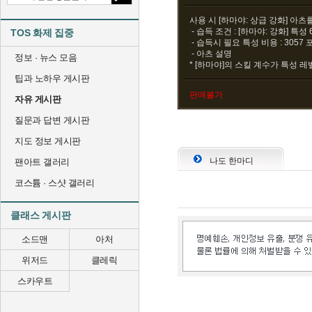
사용 시 [하마야: 상급 강화] 아츠
- 습득 조건 : [하마야: 강화] 특성
TOS 화제 집중
- 습득시 필요 특성 비용 : 3057
- 아츠 설명
정보 · 뉴스 모음
* [하마야]의 스킬 계수가 특성 레벨
팁과 노하우 게시판
판매불가
자유 게시판
질문과 답변 게시판
지도 정보 게시판
나도 한마디
팬아트 갤러리
코스튬 · 스샷 갤러리
클래스 게시판
소드맨
아처
위저드
클레릭
스카우트