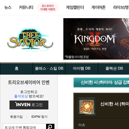
로스트아크
뉴스
커뮤니티
게임캘린더
게이머존
라이브/
기대평 이벤트
홈
클래스 · 스킬 DB
아이템 DB
콜렉션 DB
트리오브세이비어 인벤
신비한 서 (하마야: 상급 강
로그인하고
출석보상
받으세요!
신비한 서 (하마
로그인
회원가입
ID/PW 찾기
아츠