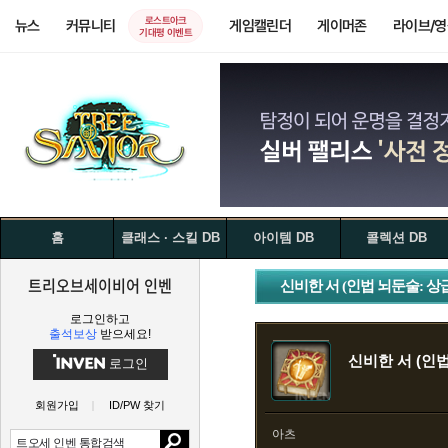
로스트아크
뉴스
커뮤니티
게임캘린더
게이머존
라이브/
기대평 이벤트
홈
클래스 · 스킬 DB
아이템 DB
콜렉션 DB
트리오브세이비어 인벤
신비한 서 (인법 뇌둔술: 상
로그인하고
출석보상
받으세요!
신비한 서 (인법
로그인
회원가입
ID/PW 찾기
아츠