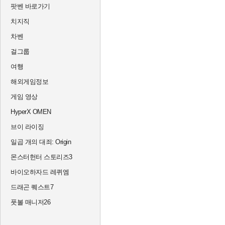
팟벤 바로가기
치지직
차벤
걸그룹
여행
해외게임정보
게임 영상
HyperX OMEN
브이 라이징
일곱 개의 대죄: Origin
몬스터헌터 스토리즈3
바이오하자드 레퀴엠
드래곤 퀘스트7
풋볼 매니저26