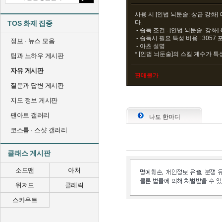
사용 시 [인법 뇌둔술: 상급 강화
다.
TOS 화제 집중
- 습득 조건 : [인법 뇌둔술: 강화]
- 습득시 필요 특성 비용 : 3057
정보 · 뉴스 모음
- 아츠 설명
* [인법 뇌둔술]의 스킬 계수가 특
팁과 노하우 게시판
자유 게시판
판매불가
질문과 답변 게시판
지도 정보 게시판
팬아트 갤러리
나도 한마디
코스튬 · 스샷 갤러리
클래스 게시판
소드맨
아처
위저드
클레릭
스카우트