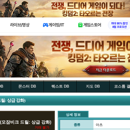
X
최대 90% 할인
라이브/영상
게이밍/IT
게임스토어
8월 프로모션
DB
몬스터 DB
퀘스트 DB
지도 DB
코스튬 
릴: 상급 강화)
상세 정보
(모잠비크 드릴: 상급 강화)
종류
아츠
거래 불가