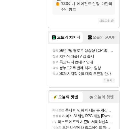
4000이니
·
에이전트 인장, 마탄의
주인 칭호
새로고침
오늘의 치지직
오늘의 SOOP
26년 7월 팔로우 상승량 TOP 30 - 월간 치지직
잡담
치지직 애플TV 앱 출시
정보
룩삼 니니 초대석 안내
정보
봉누도2 두 번째 티저 - 일상
클립
2026 치지직 이리대회 오픈컵 안내
정보
더보기+
오늘의 팟벤
오늘의 핫벤
혹시 이 만화 아시는 분 계신가요
애니클립
라이자 AI 채팅 RPG 게임 [RyzaChat: AI] 공개
섭컬겜
라스트 에포크 시즌5 - 서리화신의 분노 티저
PV
모든 바우에라 업그레이드 아이템 획득 위치 공략 (89개)
비스트