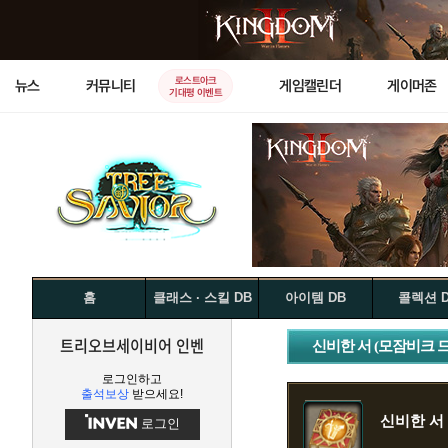
로스트아크
뉴스
커뮤니티
게임캘린더
게이머존
기대평 이벤트
홈
클래스 · 스킬 DB
아이템 DB
콜렉션 
트리오브세이비어 인벤
신비한 서 (모잠비크 드
로그인하고
출석보상
받으세요!
신비한 서 
로그인