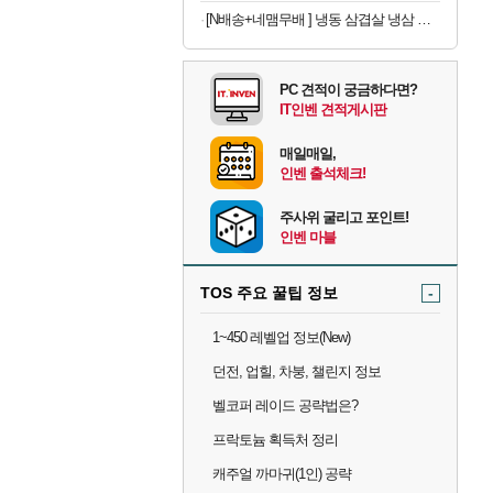
[N배송+네맴무배 ] 냉동 삼겹살 냉삼 수입 돼지고기 절단 대패삼겹살
PC 견적이 궁금하다면?
IT인벤 견적게시판
매일매일,
인벤 출석체크!
주사위 굴리고 포인트!
인벤 마블
TOS 주요 꿀팁 정보
-
1~450 레벨업 정보(New)
던전, 업힐, 차붕, 챌린지 정보
벨코퍼 레이드 공략법은?
프락토늄 획득처 정리
캐주얼 까마귀(1인) 공략