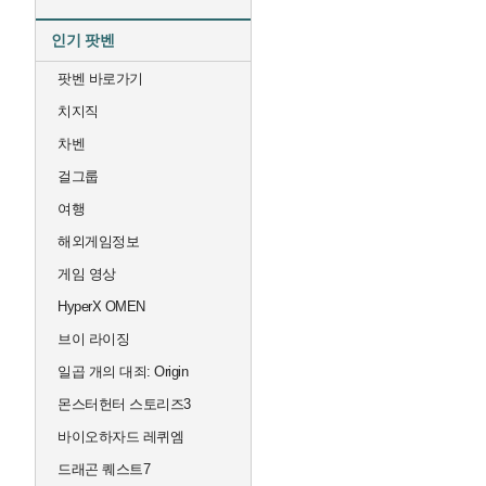
인기 팟벤
팟벤 바로가기
치지직
차벤
걸그룹
여행
해외게임정보
게임 영상
HyperX OMEN
브이 라이징
일곱 개의 대죄: Origin
몬스터헌터 스토리즈3
바이오하자드 레퀴엠
드래곤 퀘스트7