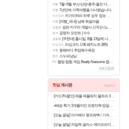
7월~8월 부산-단양-충주-울진 다녀왔어요~
여행
7년만에 가족여행을 다녀왔습니다.
여행
카가미하라 하루 성우 정보 및 주요 필모
아스오라
[여행_국내] 남해 독일마을
여행
섬란 카구라 개발사 신작 [시노비 넥서스] 연내 출시 예정
섭컬겜
공명자 모먼트 | 수수
명조
[무한대] 출시일, 8월 13일에 나오나
섭컬겜
리싱크드 1.06 패치노트 (8/5)
리싱크드
동해바다 추암해수욕장
여행
스누피냥님
명조
힐링 탐험 게임 Bearly Awesome 챕터 1 트레일러
PV
새로고침
핫딜
게시판
더보기+
[카드3%할인] 애플 애플워치 울트라 3 셀룰러 블랙 티타늄, 49mm, 블랙 알파인 루프 M
n배송 특가 3개월미만 프렌치랙-양갈비 양고기 밀키트 캠핑 쉽새끼 목초육 프랜치랙 프렌치렉 [원산지:뉴질랜드]
[오늘 끝딜] 아키베리 몽프레백 / 기저귀가방 백팩 보냉이너백 물티슈파우치 포함 시그니처
[오늘 끝딜] 자일렉 글라스 에어프라이어 6L 대용량 유리 바스켓