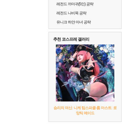
레전드 까마귀(5인) 공략
레전드 나비목 공략
유니크 하얀 마녀 공략
추천 코스프레 갤러리
승리의 여신: 니케 팀스파클-륨 마스트: 로
망틱 메이드