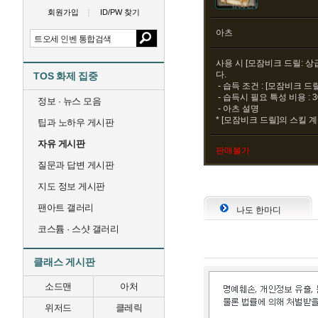
회원가입
ID/PW 찾기
아츠
사용 시 [모잠비크 드릴: 상
다.
TOS 화제 집중
- 습득 조건 : [모잠비크 드릴
- 습득시 필요 특성 비용 : 
정보 · 뉴스 모음
- 아츠 설명
* [모잠비크 드릴]의 스킬 
팁과 노하우 게시판
자유 게시판
판매불가
질문과 답변 게시판
지도 정보 게시판
팬아트 갤러리
나도 한마디
코스튬 · 스샷 갤러리
클래스 게시판
소드맨
아처
위저드
클레릭