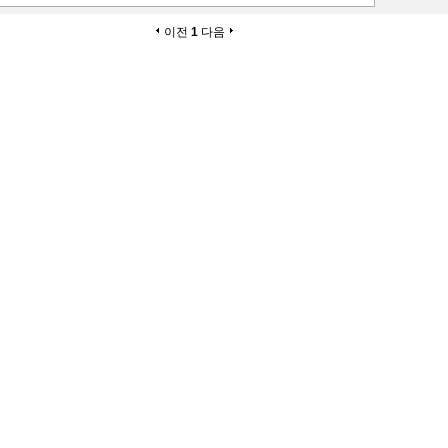
이전
1
다음