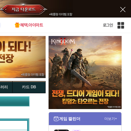
혜택.아이마트
로그인
인
벤
전
체
사
이
트
맵
갤러리
카드 DB
게임 캘린더
더보기+