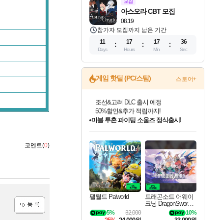
모집
아스오라 CBT 모집
08.19
참가자 모집까지 남은 기간
11
17
17
35
Days
Hours
Min
Sec
게임 핫딜 (PC/스팀)
스토어+
마블 투혼 파이팅 소울즈 정식출시!
마블 히어로 총 출동&화려한 격투!
네이버 포인트 혜택까지!
인벤게임즈 8월 특별 할인!
드래곤소드: 어웨이크닝 입점!
문명 7 특별 할인!
귀무자: 검의 길 예약 판매 중!
비스트 오브 리인카네이션 정식 출시!
커세어 코브 출시 기념 할인!
더 렐릭 퍼스트 가디언 정식 출시
베데스다 40주년 기념 할인 중!
캡콤 프렌차이즈 할인 진행 중!
캡콤 일부 상품 상시 할인
스타워즈 은하계 레이서
로블록스 기프트 카드 공식 입점
인기 퍼블리셔 모음!
스팀으로 만나는 드래곤소드!
조선&고려 DLC 출시 예정
10% 할인과
게임프릭 신작 IP
해적'섬'을 발전시키자!
설화x하드코어 액션!
베데스다의 명작들을
몬헌, 바하 등 인기 IP를
몬헌 와일즈 & 드래곤즈 도그마2
인벤게임즈에서 10% 추가 적립
Robux를 가장 안전하고
코멘트(
0
)
최대 90% 할인가를 만나보세요!
네이버혜택과 함께 만나보세요!
50%할인&추가 적립까지!
이니&베니 혜택까지!
네이버 혜택가와 함께 예약하세요!
할인&네이버혜택으로 만나보세요!
네이버페이 혜택과 만나보세요!
40주년 프로모션으로 만나보세요!
할인가에 만나보세요!
일부 에디션 상시 할인!
혜택으로 예약 판매 중
편안하게 충전하세요
팰월드 Palworld
드래곤소드 어웨이
크닝 DragonSword A
wakening
5%
32,000
10%
등록