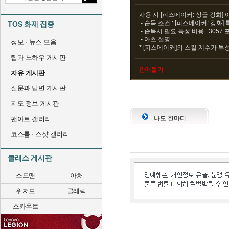
사용 시 [피스메이커: 상급 강화]
- 습득 조건 : [피스메이커: 강화] 
TOS 화제 집중
- 습득시 필요 특성 비용 : 3057
- 아츠 설명
정보 · 뉴스 모음
* [피스메이커]의 스킬 계수가 특성
팁과 노하우 게시판
판매불가
자유 게시판
질문과 답변 게시판
지도 정보 게시판
나도 한마디
팬아트 갤러리
코스튬 · 스샷 갤러리
클래스 게시판
소드맨
아처
위저드
클레릭
스카우트