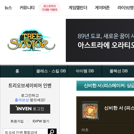
로스트아크
뉴스
커뮤니티
게임캘린더
게이머존
라이브/
기대평 이벤트
홈
클래스 · 스킬 DB
아이템 DB
콜렉션 DB
트리오브세이비어 인벤
신비한 서 (피스메이커: 상급
로그인하고
출석보상
받으세요!
신비한 서 (피
로그인
회원가입
ID/PW 찾기
아츠