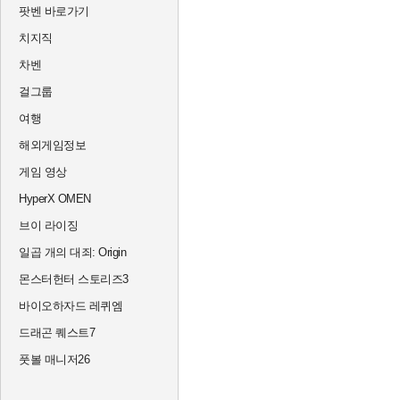
팟벤 바로가기
치지직
차벤
걸그룹
여행
해외게임정보
게임 영상
HyperX OMEN
브이 라이징
일곱 개의 대죄: Origin
몬스터헌터 스토리즈3
바이오하자드 레퀴엠
드래곤 퀘스트7
풋볼 매니저26