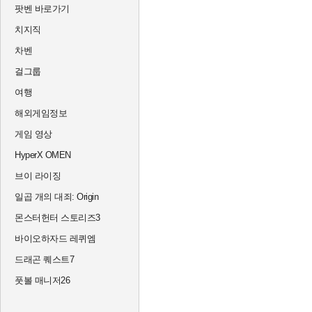
팟벤 바로가기
치지직
차벤
걸그룹
여행
해외게임정보
게임 영상
HyperX OMEN
브이 라이징
일곱 개의 대죄: Origin
몬스터헌터 스토리즈3
바이오하자드 레퀴엠
드래곤 퀘스트7
풋볼 매니저26