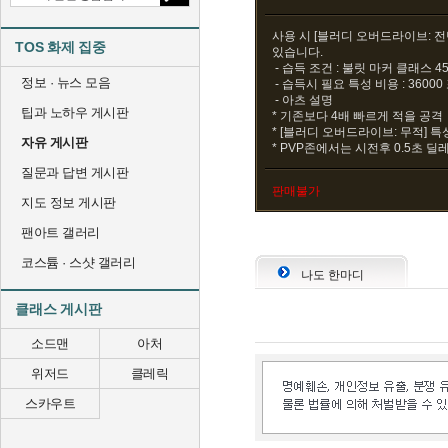
사용 시 [블러디 오버드라이브: 전
TOS 화제 집중
있습니다.
- 습득 조건 : 불릿 마커 클래스 4
정보 · 뉴스 모음
- 습득시 필요 특성 비용 : 3600
- 아츠 설명
팁과 노하우 게시판
* 기존보다 4배 빠르게 적을 공격
* [블러디 오버드라이브: 무적] 
자유 게시판
* PVP존에서는 시전후 0.5초 딜
질문과 답변 게시판
판매불가
지도 정보 게시판
팬아트 갤러리
코스튬 · 스샷 갤러리
나도 한마디
클래스 게시판
소드맨
아처
위저드
클레릭
스카우트