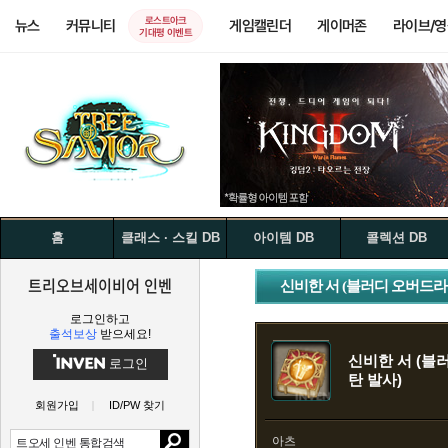
로스트아크
뉴스
커뮤니티
게임캘린더
게이머존
라이브/
기대평 이벤트
홈
클래스 · 스킬 DB
아이템 DB
콜렉션 DB
트리오브세이비어 인벤
신비한 서 (블러디 오버드라
로그인하고
출석보상
받으세요!
신비한 서 (블
로그인
탄 발사)
회원가입
ID/PW 찾기
아츠