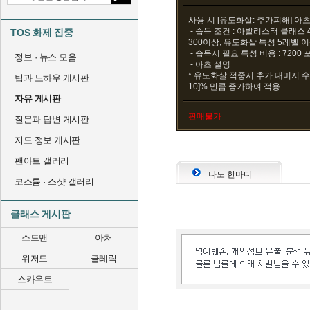
사용 시 [유도화살: 추가피해] 아
- 습득 조건 : 아발리스터 클래스 
TOS 화제 집중
300이상, 유도화살 특성 5레벨 
- 습득시 필요 특성 비용 : 7200
정보 · 뉴스 모음
- 아츠 설명
* 유도화살 적중시 추가 대미지 수치
팁과 노하우 게시판
10]% 만큼 증가하여 적용.
자유 게시판
판매불가
질문과 답변 게시판
지도 정보 게시판
팬아트 갤러리
나도 한마디
코스튬 · 스샷 갤러리
클래스 게시판
소드맨
아처
위저드
클레릭
스카우트