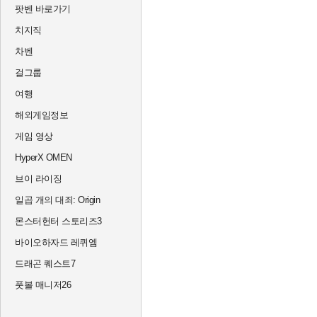
팟벤 바로가기
치지직
차벤
걸그룹
여행
해외게임정보
게임 영상
HyperX OMEN
브이 라이징
일곱 개의 대죄: Origin
몬스터헌터 스토리즈3
바이오하자드 레퀴엠
드래곤 퀘스트7
풋볼 매니저26