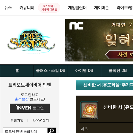
로스트아크
뉴스
커뮤니티
게임캘린더
게이머존
라이브/
기대평 이벤트
홈
클래스 · 스킬 DB
아이템 DB
콜렉션 DB
트리오브세이비어 인벤
신비한 서 (유도화살: 추가피
로그인하고
출석보상
받으세요!
신비한 서 (유
로그인
회원가입
ID/PW 찾기
아츠