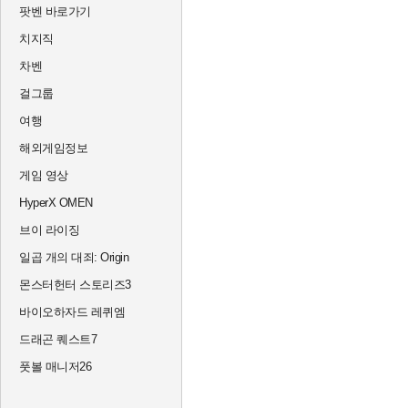
팟벤 바로가기
치지직
차벤
걸그룹
여행
해외게임정보
게임 영상
HyperX OMEN
브이 라이징
일곱 개의 대죄: Origin
몬스터헌터 스토리즈3
바이오하자드 레퀴엠
드래곤 퀘스트7
풋볼 매니저26