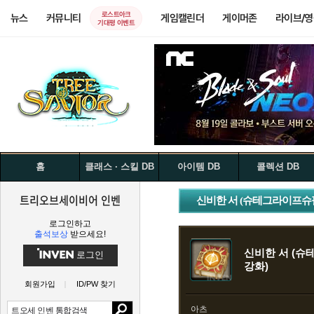
로스트아크
뉴스
커뮤니티
게임캘린더
게이머존
라이브/
기대평 이벤트
홈
클래스 · 스킬 DB
아이템 DB
콜렉션 DB
트리오브세이비어 인벤
신비한 서 (슈테그라이프슈필
로그인하고
출석보상
받으세요!
신비한 서 (슈
로그인
강화)
회원가입
ID/PW 찾기
아츠