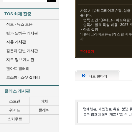
사용 시 [슈테그라이프슈필: 상급 
TOS 화제 집중
습니다.
- 습득 조건 : [슈테그라이프슈필: 
정보 · 뉴스 모음
- 습득시 필요 특성 비용 : 3057
- 아츠 설명
팁과 노하우 게시판
* [슈테그라이프슈필]의 스킬 계수가
가
자유 게시판
질문과 답변 게시판
판매불가
지도 정보 게시판
팬아트 갤러리
나도 한마디
코스튬 · 스샷 갤러리
클래스 게시판
소드맨
아처
위저드
클레릭
스카우트