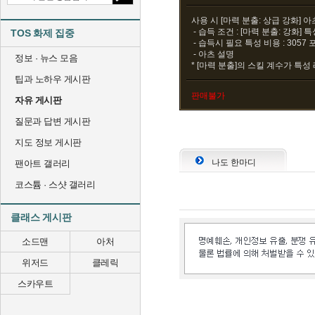
사용 시 [마력 분출: 상급 강화] 
- 습득 조건 : [마력 분출: 강화] 
TOS 화제 집중
- 습득시 필요 특성 비용 : 3057
- 아츠 설명
정보 · 뉴스 모음
* [마력 분출]의 스킬 계수가 특성 
팁과 노하우 게시판
판매불가
자유 게시판
질문과 답변 게시판
지도 정보 게시판
나도 한마디
팬아트 갤러리
코스튬 · 스샷 갤러리
클래스 게시판
소드맨
아처
위저드
클레릭
스카우트