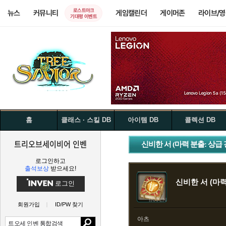
로스트아크
뉴스
커뮤니티
게임캘린더
게이머존
라이브/
기대평 이벤트
홈
클래스 · 스킬 DB
아이템 DB
콜렉션 DB
트리오브세이비어 인벤
신비한 서 (마력 분출: 상급 
로그인하고
출석보상
받으세요!
신비한 서 (마력
로그인
회원가입
ID/PW 찾기
아츠