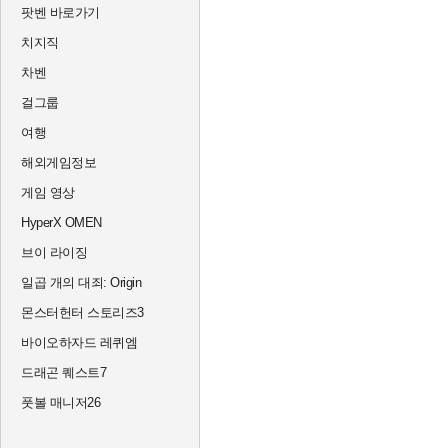
팟벤 바로가기
치지직
차벤
걸그룹
여행
해외게임정보
게임 영상
HyperX OMEN
브이 라이징
일곱 개의 대죄: Origin
몬스터헌터 스토리즈3
바이오하자드 레퀴엠
드래곤 퀘스트7
풋볼 매니저26