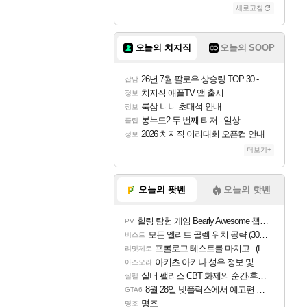
새로고침
오늘의 치지직
오늘의 SOOP
26년 7월 팔로우 상승량 TOP 30 - 월간 치지직
잡담
치지직 애플TV 앱 출시
정보
룩삼 니니 초대석 안내
정보
봉누도2 두 번째 티저 - 일상
클립
2026 치지직 이리대회 오픈컵 안내
정보
더보기+
오늘의 팟벤
오늘의 핫벤
힐링 탐험 게임 Bearly Awesome 챕터 1 트레일러
PV
모든 엘리트 골렘 위치 공략 (30개) - 방랑 결투가
비스트
프롤로그 테스트를 마치고.. (feat. 리아)
리밋제로
아키츠 아키나 성우 정보 및 주요 필모
아스오라
실버 팰리스 CBT 화제의 순간·후기 모음
실팰
8월 28일 넷플릭스에서 예고편 공개 예정
GTA6
명조
명조