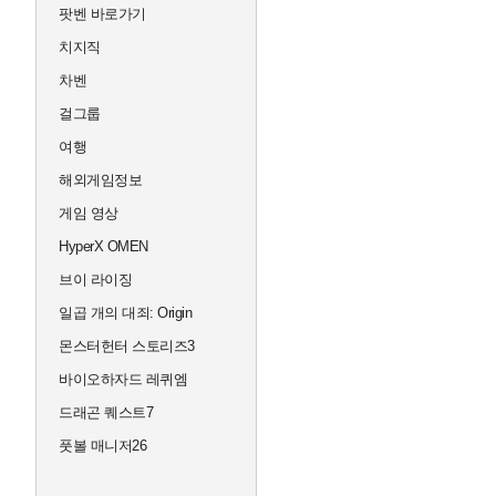
팟벤 바로가기
치지직
차벤
걸그룹
여행
해외게임정보
게임 영상
HyperX OMEN
브이 라이징
일곱 개의 대죄: Origin
몬스터헌터 스토리즈3
바이오하자드 레퀴엠
드래곤 퀘스트7
풋볼 매니저26