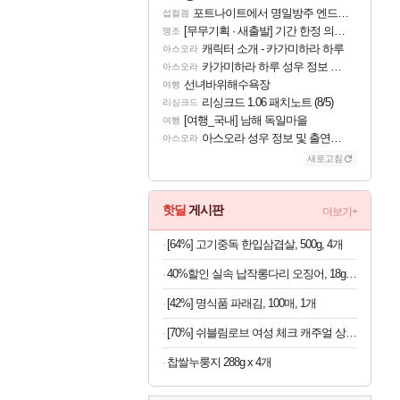
포트나이트에서 명일방주 엔드필드 [펠리카] 판매 예정
섭컬겜
[무무기획 · 새출발] 기간 한정 의뢰 이벤트
명조
캐릭터 소개 - 카가미하라 하루
아스오라
카가미하라 하루 성우 정보 및 주요 필모
아스오라
선녀바위해수욕장
여행
리싱크드 1.06 패치노트 (8/5)
리싱크드
[여행_국내] 남해 독일마을
여행
아스오라 성우 정보 및 출연작 모음
아스오라
새로고침
핫딜
게시판
더보기+
[64%] 고기중독 한입삼겹살, 500g, 4개
40%할인 실속 납작롱다리 오징어, 18g, 10개
[42%] 명식품 파래김, 100매, 1개
[70%] 쉬블림로브 여성 체크 캐주얼 상하의 세트 안드리 GW1780, FREE, 1세트
찹쌀누룽지 288g x 4개