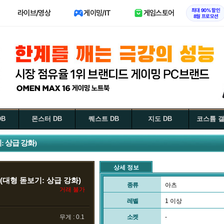
최대 90% 할인
라이브/영상
게이밍/IT
게임스토어
8월 프로모션
DB
몬스터 DB
퀘스트 DB
지도 DB
코스튬 
: 상급 강화)
상세 정보
(대형 돋보기: 상급 강화)
종류
아츠
거래 불가
레벨
1 이상
무게 : 0.1
소켓
-