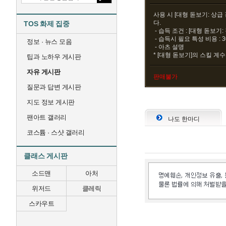
사용 시 [대형 돋보기: 상급
다.
TOS 화제 집중
- 습득 조건 : [대형 돋보기:
- 습득시 필요 특성 비용 : 
정보 · 뉴스 모음
- 아츠 설명
* [대형 돋보기]의 스킬 계수
팁과 노하우 게시판
자유 게시판
판매불가
질문과 답변 게시판
지도 정보 게시판
팬아트 갤러리
나도 한마디
코스튬 · 스샷 갤러리
클래스 게시판
소드맨
아처
위저드
클레릭
스카우트