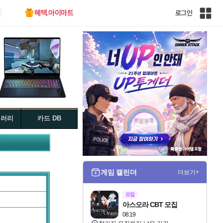
혜택.아이마트
로그인
인
벤
전
체
사
이
트
맵
갤러리
카드 DB
게임 캘린더
더보기+
모집
아스오라 CBT 모집
08.19