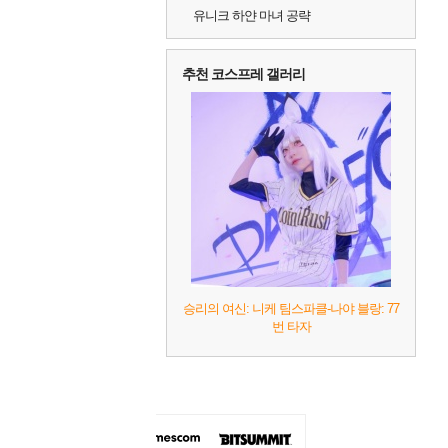
유니크 하얀 마녀 공략
추천 코스프레 갤러리
승리의 여신: 니케 팀스파클-나야 블랑: 77
번 타자