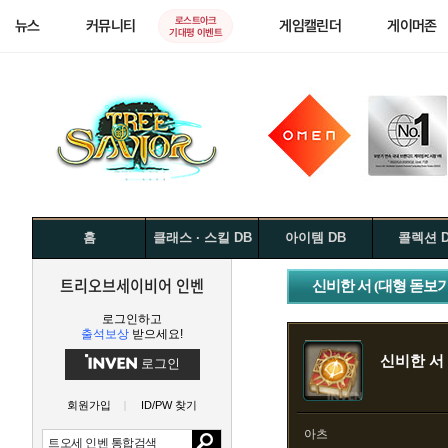
로스트아크
뉴스
커뮤니티
게임캘린더
게이머존
기대평 이벤트
홈
클래스 · 스킬 DB
아이템 DB
콜렉션 
트리오브세이비어 인벤
신비한 서 (대형 돋보기
로그인하고
출석보상
받으세요!
신비한 서 
로그인
회원가입
ID/PW 찾기
아츠