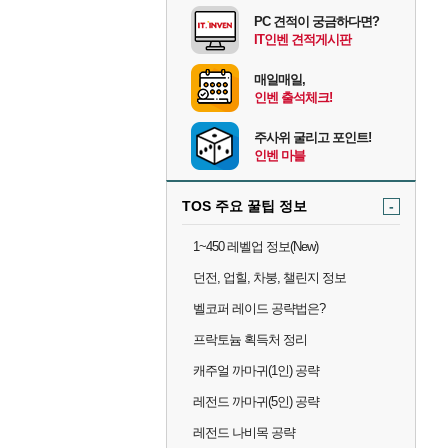
PC 견적이 궁금하다면?
IT인벤 견적게시판
매일매일,
인벤 출석체크!
주사위 굴리고 포인트!
인벤 마블
TOS 주요 꿀팁 정보
-
1~450 레벨업 정보(New)
던전, 업힐, 차붕, 챌린지 정보
벨코퍼 레이드 공략법은?
프락토늄 획득처 정리
캐주얼 까마귀(1인) 공략
레전드 까마귀(5인) 공략
레전드 나비목 공략