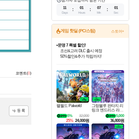
참가자 모집까지 남은 기간
11
01
07
01
Days
Hours
Min
Sec
게임 핫딜 (PC/스팀)
스토어+
문명 7 특별 할인!
조선&고려 DLC 출시 예정
50%할인&추가 적립까지!
인벤게임즈 8월 특별 할인!
드래곤소드: 어웨이크닝 입점!
마블 투혼 파이팅 소울즈 정식출시!
귀무자: 검의 길 예약 판매 중!
비스트 오브 리인카네이션 정식 출시!
커세어 코브 출시 기념 할인!
더 렐릭 퍼스트 가디언 정식 출시
베데스다 40주년 기념 할인 중!
캡콤 프렌차이즈 할인 진행 중!
캡콤 일부 상품 상시 할인
스타워즈 은하계 레이서
로블록스 기프트 카드 공식 입점
인기 퍼블리셔 모음!
스팀으로 만나는 드래곤소드!
마블 히어로 총 출동&화려한 격투!
10% 할인과
게임프릭 신작 IP
해적'섬'을 발전시키자!
설화x하드코어 액션!
베데스다의 명작들을
몬헌, 바하 등 인기 IP를
몬헌 와일즈 & 드래곤즈 도그마2
인벤게임즈에서 10% 추가 적립
Robux를 가장 안전하고
코멘트(
0
)
최대 90% 할인가를 만나보세요!
네이버혜택과 함께 만나보세요!
네이버 포인트 혜택까지!
이니&베니 혜택까지!
네이버 혜택가와 함께 예약하세요!
할인&네이버혜택으로 만나보세요!
네이버페이 혜택과 만나보세요!
40주년 프로모션으로 만나보세요!
할인가에 만나보세요!
일부 에디션 상시 할인!
혜택으로 예약 판매 중
편안하게 충전하세요
팰월드 Palworld
그랑블루 판타지 리
링크 엔드리스 라그
나로크 업그레이드
5%
32,000
5,000
킷 Granblue Fantasy
등록
25%
24,000원
36,800원
Relink Endless Ragn
arok Upgrade Kit DL
C