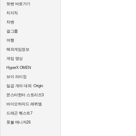
팟벤 바로가기
치지직
차벤
걸그룹
여행
해외게임정보
게임 영상
HyperX OMEN
브이 라이징
일곱 개의 대죄: Origin
몬스터헌터 스토리즈3
바이오하자드 레퀴엠
드래곤 퀘스트7
풋볼 매니저26