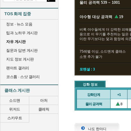
물리 공격력 539 ~ 1001
TOS 화제 집중
야수형 대상 공격력
19
정보 · 뉴스 모음
비록 야수들에게 더 강력한 피해
팁과 노하우 게시판
용으로 이 무기를 추천하는 일은 
이란 무기보다는 덫과 함정에 의
자유 게시판
질문과 답변 게시판
75레벨 이상, 소드맨계 클래스
소켓 추가 불가
지도 정보 게시판
팬아트 갤러리
포텐셜 : 3
코스튬 · 스샷 갤러리
강화 정보
클래스 게시판
강화단계
+1
소드맨
아처
물리 공격력
8
위저드
클레릭
스카우트
나도 한마디