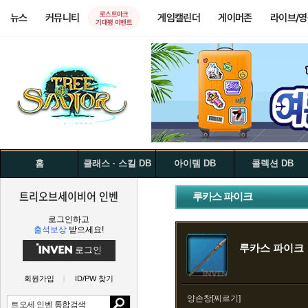
로스트아크
뉴스
커뮤니티
게임캘린더
게이머존
라이브/
기대평 이벤트
홈
클래스 · 스킬 DB
아이템 DB
콜렉션 DB
트리오브세이비어 인벤
루카스 파이크
로그인하고
출석보상
받으세요!
루카스 파이크
로그인
회원가입
ID/PW 찾기
양손창[찌르기]