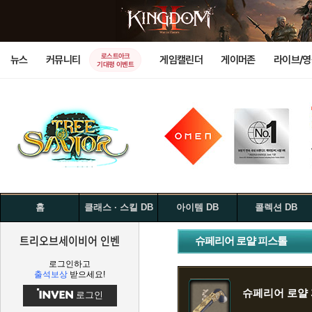
로스트아크
뉴스
커뮤니티
게임캘린더
게이머존
라이브/
기대평 이벤트
홈
클래스 · 스킬 DB
아이템 DB
콜렉션 DB
트리오브세이비어 인벤
슈페리어 로얄 피스톨
로그인하고
출석보상
받으세요!
슈페리어 로얄
로그인