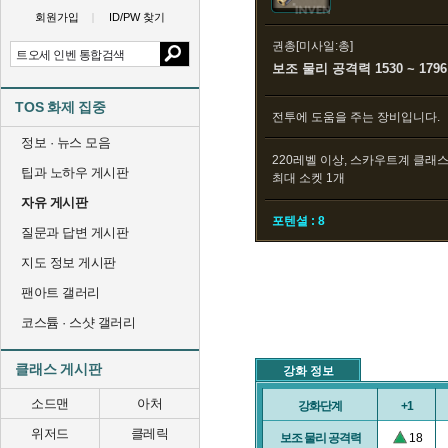
회원가입
ID/PW 찾기
권총[미사일:총]
보조 물리 공격력 1530 ~ 1796
TOS 화제 집중
전투에 도움을 주는 장비입니다.
정보 · 뉴스 모음
220레벨 이상, 스카우트계 클래
팁과 노하우 게시판
최대 소켓 1개
자유 게시판
포텐셜 : 8
질문과 답변 게시판
지도 정보 게시판
팬아트 갤러리
코스튬 · 스샷 갤러리
클래스 게시판
강화 정보
소드맨
아처
강화단계
+1
위저드
클레릭
보조 물리 공격력
18