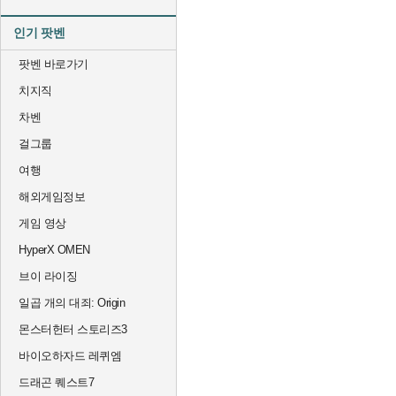
인기 팟벤
팟벤 바로가기
치지직
차벤
걸그룹
여행
해외게임정보
게임 영상
HyperX OMEN
브이 라이징
일곱 개의 대죄: Origin
몬스터헌터 스토리즈3
바이오하자드 레퀴엠
드래곤 퀘스트7