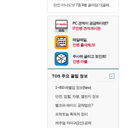
던킨 미니도넛 7종 4봉 골라담기(글레이즈드/바바리안/초코링 외) 매장에서 먹던 그 맛!
PC 견적이 궁금하다면?
IT인벤 견적게시판
매일매일,
인벤 출석체크!
주사위 굴리고 포인트!
인벤 마블
TOS 주요 꿀팁 정보
-
1~450 레벨업 정보(New)
던전, 업힐, 차붕, 챌린지 정보
벨코퍼 레이드 공략법은?
프락토늄 획득처 정리
캐주얼 까마귀(1인) 공략