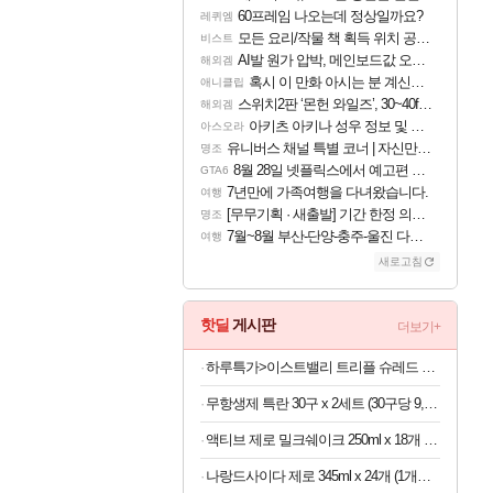
60프레임 나오는데 정상일까요?
레퀴엠
모든 요리/작물 책 획득 위치 공략 (36개) - 미식가 도전과제
비스트
AI발 원가 압박, 메인보드값 오르나
해외겜
혹시 이 만화 아시는 분 계신가요
애니클립
스위치2판 ‘몬헌 와일즈’, 30~40fps 목표 추정
해외겜
아키츠 아키나 성우 정보 및 주요 필모
아스오라
유니버스 채널 특별 코너 | 자신만의 스타일
명조
8월 28일 넷플릭스에서 예고편 공개 예정
GTA6
7년만에 가족여행을 다녀왔습니다.
여행
[무무기획 · 새출발] 기간 한정 의뢰 이벤트
명조
7월~8월 부산-단양-충주-울진 다녀왔어요~
여행
새로고침
핫딜
게시판
더보기+
하루특가>이스트밸리 트리플 슈레드 치즈, 1kg, 1개
무항생제 특란 30구 x 2세트 (30구당 9,250원)
액티브 제로 밀크쉐이크 250ml x 18개 (1개당 1,105원)
나랑드사이다 제로 345ml x 24개 (1개당 458원)