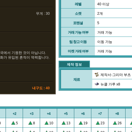
레벨
40 이상
무게 : 30
소켓
2개
포텐셜
5
거래 가능 여부
거래 가능
팀 창고 이동
이동 가능
마켓 거래 여부
거래 가능
왕국에서 기원한 것이 아닙니다.
문화가 유입된 흔적이 역력합니다.
제작 정보
제작서-그리마 부츠
재료
뉴클 가루 x8
내구도 : 40
+2
+3
+4
+5
+6
+7
+8
3
5
8
10
13
19
23
26