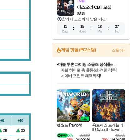
모집
아스오라 CBT 모집
08.19
참가자 모집까지 남은 기간
11
15
18
37
Days
Hours
Min
Sec
게임 핫딜 (PC/스팀)
스토어+
마블 투혼 파이팅 소울즈 정식출시!
마블 히어로 총 출동&화려한 격투!
네이버 포인트 혜택까지!
인벤게임즈 8월 특별 할인!
드래곤소드: 어웨이크닝 입점!
문명 7 특별 할인!
귀무자: 검의 길 예약 판매 중!
비스트 오브 리인카네이션 정식 출시!
커세어 코브 출시 기념 할인!
더 렐릭 퍼스트 가디언 정식 출시
베데스다 40주년 기념 할인 중!
캡콤 프렌차이즈 할인 진행 중!
캡콤 일부 상품 상시 할인
스타워즈 은하계 레이서
로블록스 기프트 카드 공식 입점
인기 퍼블리셔 모음!
스팀으로 만나는 드래곤소드!
조선&고려 DLC 출시 예정
10% 할인과
게임프릭 신작 IP
해적'섬'을 발전시키자!
설화x하드코어 액션!
베데스다의 명작들을
몬헌, 바하 등 인기 IP를
몬헌 와일즈 & 드래곤즈 도그마2
인벤게임즈에서 10% 추가 적립
Robux를 가장 안전하고
최대 90% 할인가를 만나보세요!
네이버혜택과 함께 만나보세요!
50%할인&추가 적립까지!
이니&베니 혜택까지!
네이버 혜택가와 함께 예약하세요!
할인&네이버혜택으로 만나보세요!
네이버페이 혜택과 만나보세요!
40주년 프로모션으로 만나보세요!
할인가에 만나보세요!
일부 에디션 상시 할인!
혜택으로 예약 판매 중
편안하게 충전하세요
+9
+10
팰월드 Palworld
옥토패스 트래블러
II Octopath Traveler I
29
33
I
5%
32,000
49,800