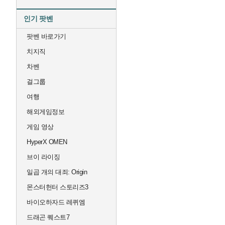
인기 팟벤
팟벤 바로가기
치지직
차벤
걸그룹
여행
해외게임정보
게임 영상
HyperX OMEN
브이 라이징
일곱 개의 대죄: Origin
몬스터헌터 스토리즈3
바이오하자드 레퀴엠
드래곤 퀘스트7