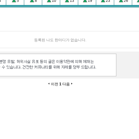
3
5
8
10
13
19
23
26
등록된 나도 한마디가 없습니다.
이전
1
다음