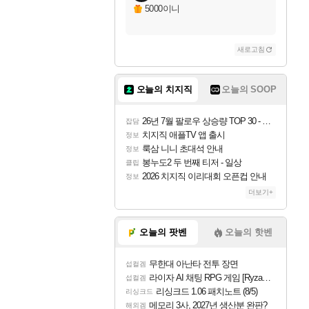
5000이니
새로고침
오늘의 치지직
오늘의 SOOP
26년 7월 팔로우 상승량 TOP 30 - 월간 치지직
잡담
치지직 애플TV 앱 출시
정보
룩삼 니니 초대석 안내
정보
봉누도2 두 번째 티저 - 일상
클립
2026 치지직 이리대회 오픈컵 안내
정보
더보기+
오늘의 팟벤
오늘의 핫벤
무한대 아난타 전투 장면
섭컬겜
라이자 AI 채팅 RPG 게임 [RyzaChat: AI] 공개
섭컬겜
리싱크드 1.06 패치노트 (8/5)
리싱크드
메모리 3사, 2027년 생산분 완판?
해외겜