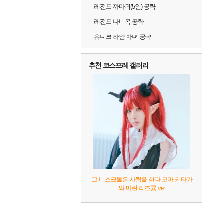
레전드 까마귀(5인) 공략
레전드 나비목 공략
유니크 하얀 마녀 공략
추천 코스프레 갤러리
그 비스크돌은 사랑을 한다 코마 키타가
와 마린 리즈큥 ver