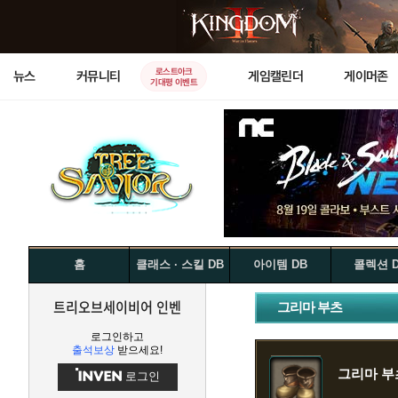
로스트아크
뉴스
커뮤니티
게임캘린더
게이머존
기대평 이벤트
홈
클래스 · 스킬 DB
아이템 DB
콜렉션 
트리오브세이비어 인벤
그리마 부츠
로그인하고
출석보상
받으세요!
그리마 부
로그인