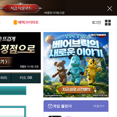
혜택.아이마트
로그인
인
벤
전
체
사
이
트
맵
갤러리
카드 DB
게임 캘린더
더보기+