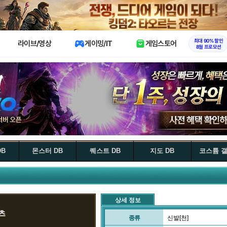
X
최대 90% 할인
라이브/영상
게이밍/IT
게임스토어
8월 프로모션
DB
몬스터 DB
퀘스트 DB
지도 DB
코스튬 
상세 정보
츠
종류
신발[천]