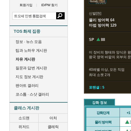
회원가입
ID/PW 찾기
신발[천]
물리 방어력 64
마법 방어력 129
TOS 화제 집중
SP
88
정보 · 뉴스 모음
팁과 노하우 게시판
이 장비의 형태와 양식은 
왕국 영역 바깥의 외부의 
자유 게시판
질문과 답변 게시판
40레벨 이상, 모든 직업
최대 소켓 2개
지도 정보 게시판
팬아트 갤러리
포텐셜 : 5
코스튬 · 스샷 갤러리
강화 정보
클래스 게시판
강화단계
+1
소드맨
아처
물리 방어력
위저드
클레릭