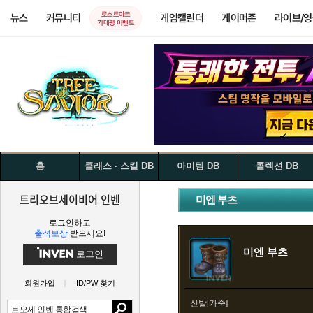
로스트아크
뉴스
커뮤니티
게임캘린더
게이머존
라이브/
기대평 이벤트
홈
클래스 · 스킬 DB
아이템 DB
콜렉션 DB
트리오브세이비어 인벤
미엔 부츠
로그인하고
출석보상
받으세요!
미엔 부츠
로그인
회원가입
ID/PW 찾기
신발[가죽]