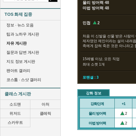
물리 방어력 48
마법 방어력 48
TOS 화제 집중
민첩
2
정보 · 뉴스 모음
팁과 노하우 게시판
처음 이 신발을 선물 받은 사람이
제자였던 제인이라는 설이 내려옵
자유 게시판
족에게 잡혀 죽은 것은 아니라고 
질문과 답변 게시판
15레벨 이상, 모든 직업
지도 정보 게시판
최대 소켓 1개
팬아트 갤러리
포텐셜 : 3
코스튬 · 스샷 갤러리
강화 정보
클래스 게시판
강화단계
+1
소드맨
아처
위저드
클레릭
물리 방어력
2
스카우트
마법 방어력
2