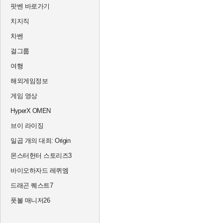
팟벤 바로가기
치지직
차벤
걸그룹
여행
해외게임정보
게임 영상
HyperX OMEN
브이 라이징
일곱 개의 대죄: Origin
몬스터헌터 스토리즈3
바이오하자드 레퀴엠
드래곤 퀘스트7
풋볼 매니저26