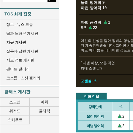
물리 방어력 9
마법 방어력 19
TOS 화제 집중
마법 공격력
1
정보 · 뉴스 모음
SP
22
팁과 노하우 게시판
여신의 신성을 담아 장비의 향상
자유 게시판
터 계속되어왔습니다. 그러한 시
어도 이 이름을 떼어버릴 정도로 
질문과 답변 게시판
지도 정보 게시판
1레벨 이상, 모든 직업
최대 소켓 1개
팬아트 갤러리
코스튬 · 스샷 갤러리
포텐셜 : 5
클래스 게시판
강화 정보
소드맨
아처
강화단계
+1
위저드
클레릭
물리 방어력
2
스카우트
마법 방어력
2