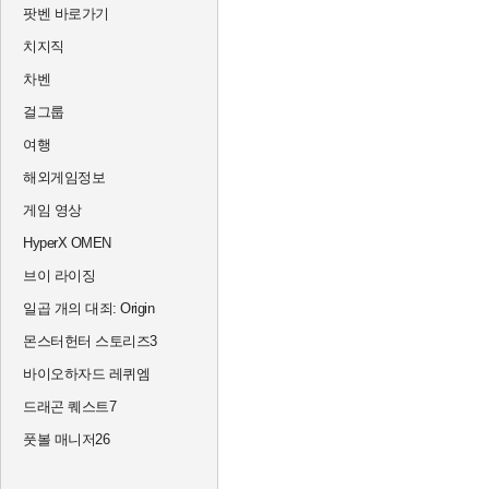
팟벤 바로가기
치지직
차벤
걸그룹
여행
해외게임정보
게임 영상
HyperX OMEN
브이 라이징
일곱 개의 대죄: Origin
몬스터헌터 스토리즈3
바이오하자드 레퀴엠
드래곤 퀘스트7
풋볼 매니저26