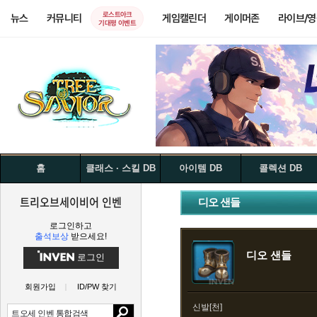
로스트아크
뉴스
커뮤니티
게임캘린더
게이머존
라이브/
기대평 이벤트
홈
클래스 · 스킬 DB
아이템 DB
콜렉션 DB
트리오브세이비어 인벤
디오 샌들
로그인하고
출석보상
받으세요!
디오 샌들
로그인
회원가입
ID/PW 찾기
신발[천]