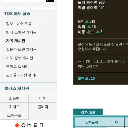
물리 방어력 968
마법 방어력 484
TOS 화제 집중
HP
511
정보 · 뉴스 모음
회피
16
이동 속도
2
팁과 노하우 게시판
자유 게시판
탄성이 느껴질 정도로 잘 단련되어
수월하게 해줍니다.
질문과 답변 게시판
지도 정보 게시판
270레벨 이상, 소드맨계 클래스
팬아트 갤러리
최대 소켓 2개
코스튬 · 스샷 갤러리
포텐셜 : 10
클래스 게시판
소드맨
아처
위저드
클레릭
강화 정보
스카우트
강화단계
+1