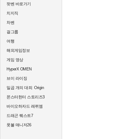
팟벤 바로가기
치지직
차벤
걸그룹
여행
해외게임정보
게임 영상
HyperX OMEN
브이 라이징
일곱 개의 대죄: Origin
몬스터헌터 스토리즈3
바이오하자드 레퀴엠
드래곤 퀘스트7
풋볼 매니저26