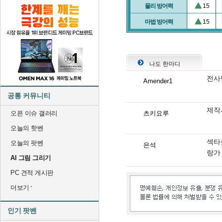
물리 방어력
15
마법 방어력
15
나도 한마디
전사
Amender1
공통 커뮤니티
제작
오픈 이슈 갤러리
츠키요루
오늘의 핫벤
섹타
오늘의 팟벤
은석
랑가
AI 그림 그리기
PC 견적 게시판
더보기
인기 팟벤