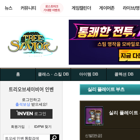
로스트아크
뉴스
커뮤니티
게임캘린더
게이머존
라이브/
기대평 이벤트
홈
클래스 · 스킬 DB
아이템 DB
콜렉션 DB
트리오브세이비어 인벤
실리 플레이트 부츠
로그인하고
출석보상
받으세요!
실리 플레이트
로그인
회원가입
ID/PW 찾기
신발[판금]