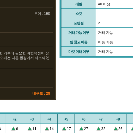
레벨
40 이상
무게 : 190
소켓
-
포텐셜
2
거래 가능 여부
거래 가능
팀 창고 이동
이동 가능
마켓 거래 여부
거래 가능
한 기후에 필요한 마법속성이 장
 오래전 다른 환경에서 제조되었
내구도 : 28
+2
+3
+4
+5
+6
+7
+8
3
6
11
14
17
27
32
36