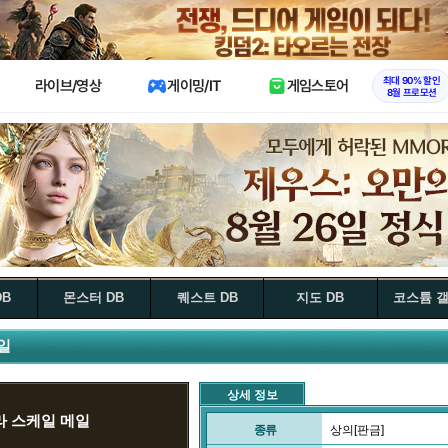
X
최대 90% 할인
라이브/영상
게이밍/IT
게임스토어
8월 프로모션
DB
몬스터 DB
퀘스트 DB
지도 DB
코스튬 
일
상세 정보
 스케일 메일
종류
상의[판금]