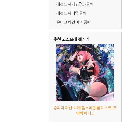
레전드 까마귀(5인) 공략
레전드 나비목 공략
유니크 하얀 마녀 공략
추천 코스프레 갤러리
승리의 여신: 니케 팀스파클-륨 마스트: 로
망틱 메이드