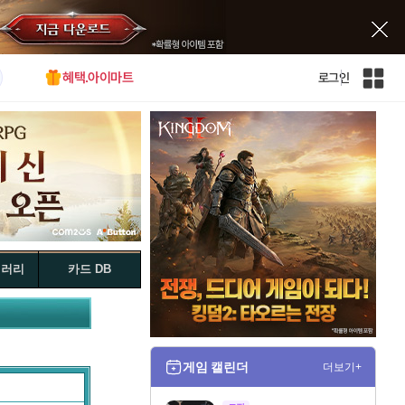
혜택.아이마트
로그인
인
벤
전
체
사
이
트
맵
갤러리
카드 DB
게임 캘린더
더보기+