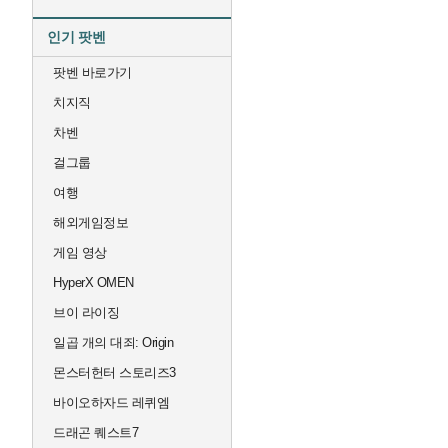
인기 팟벤
팟벤 바로가기
치지직
차벤
걸그룹
여행
해외게임정보
게임 영상
HyperX OMEN
브이 라이징
일곱 개의 대죄: Origin
몬스터헌터 스토리즈3
바이오하자드 레퀴엠
드래곤 퀘스트7