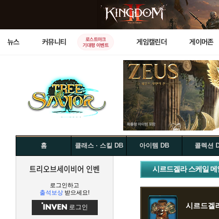
로스트아크
뉴스
커뮤니티
게임캘린더
게이머존
기대평 이벤트
홈
클래스 · 스킬 DB
아이템 DB
콜렉션 
트리오브세이비어 인벤
시르드겔라 스케일 메
로그인하고
출석보상
받으세요!
시르드겔라
로그인