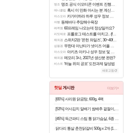
명조 공식 이모티콘 이벤트 진행해봤습니다! 참여부터 추첨까지????
명조
혹시 이 만화 아시는 분 계신가요
애니클립
카가미하라 하루 성우 정보 및 주요 필모
아스오라
동해바다 추암해수욕장
여행
60프레임 나오는데 정상일까요?
레퀴엠
프롤로그 테스트를 마치고.. (feat. 리아)
리밋제로
스위치2판 ‘몬헌 와일즈’, 30~40fps 목표 추정
해외겜
무한대 아난타가 넷이즈 어플 달력에 일정 등록
섭컬겜
아키츠 아키나 성우 정보 및 주요 필모
아스오라
메모리 3사, 2027년 생산분 완판?
해외겜
'하늘 위의 공포' 도전과제 달성법
비스트
새로고침
핫딜
게시판
더보기+
[65%] 사리원 닭곰탕, 600g, 4팩
[53%] 어사김치 알배기 쌈배추 겉절이, 2kg, 1개
[45%] 득근파티 스팀 통 닭가슴살, 6종 혼합, 100g, 30팩
닭다리 통살 춘천닭갈비 500g x 2개 (1개당 6,950원)