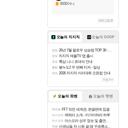
5000이니
새로고침
오늘의 치지직
오늘의 SOOP
26년 7월 팔로우 상승량 TOP 30 - 월간 치지직
잡담
치지직 애플TV 앱 출시
정보
룩삼 니니 초대석 안내
정보
봉누도2 두 번째 티저 - 일상
클립
2026 치지직 이리대회 오픈컵 안내
정보
더보기+
오늘의 팟벤
오늘의 핫벤
FF7 외전 세계관, 완결편에 집결
해외겜
캐릭터 소개 - 카가미하라 하루
아스오라
아스오라 성우 정보 및 출연작 모음
아스오라
선생님들 차 시동 끌 때 꾸르륵소리나는데
차벤