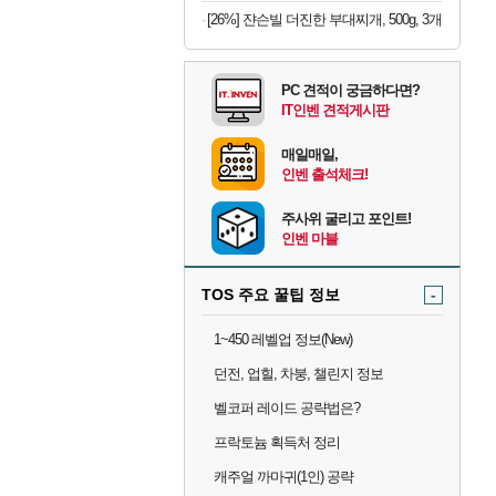
[26%] 쟌슨빌 더진한 부대찌개, 500g, 3개
PC 견적이 궁금하다면?
IT인벤 견적게시판
매일매일,
인벤 출석체크!
주사위 굴리고 포인트!
인벤 마블
TOS 주요 꿀팁 정보
-
1~450 레벨업 정보(New)
던전, 업힐, 차붕, 챌린지 정보
벨코퍼 레이드 공략법은?
프락토늄 획득처 정리
캐주얼 까마귀(1인) 공략