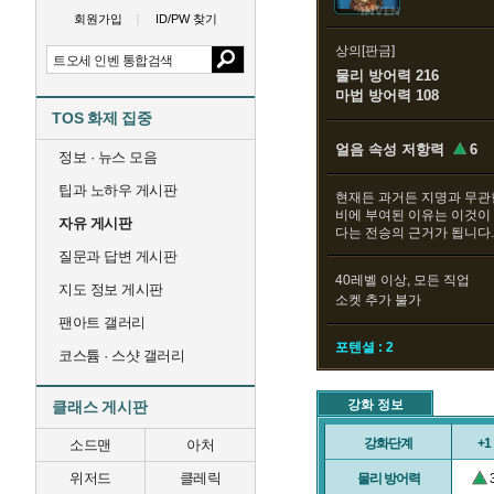
회원가입
ID/PW 찾기
상의[판금]
물리 방어력 216
마법 방어력 108
TOS 화제 집중
얼음 속성 저항력
6
정보 · 뉴스 모음
팁과 노하우 게시판
현재든 과거든 지명과 무관
비에 부여된 이유는 이것이
자유 게시판
다는 전승의 근거가 됩니다.
질문과 답변 게시판
40레벨 이상, 모든 직업
지도 정보 게시판
소켓 추가 불가
팬아트 갤러리
포텐셜 : 2
코스튬 · 스샷 갤러리
강화 정보
클래스 게시판
강화단계
+1
소드맨
아처
위저드
클레릭
물리 방어력