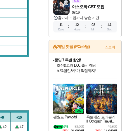
모집
아스오라 CBT 모집
08.19
참가자 모집까지 남은 기간
11
12
02
43
Days
Hours
Min
Sec
문명 7 특별 할인!
게임 핫딜 (PC/스팀)
스토어+
조선&고려 DLC 출시 예정
50%할인&추가 적립까지!
마블 투혼 파이팅 소울즈 정식출시!
마블 히어로 총 출동&화려한 격투!
네이버 포인트 혜택까지!
인벤게임즈 8월 특별 할인!
드래곤소드: 어웨이크닝 입점!
귀무자: 검의 길 예약 판매 중!
비스트 오브 리인카네이션 정식 출시!
커세어 코브 출시 기념 할인!
더 렐릭 퍼스트 가디언 정식 출시
베데스다 40주년 기념 할인 중!
캡콤 프렌차이즈 할인 진행 중!
캡콤 일부 상품 상시 할인
스타워즈 은하계 레이서
로블록스 기프트 카드 공식 입점
인기 퍼블리셔 모음!
스팀으로 만나는 드래곤소드!
10% 할인과
게임프릭 신작 IP
해적'섬'을 발전시키자!
설화x하드코어 액션!
베데스다의 명작들을
몬헌, 바하 등 인기 IP를
몬헌 와일즈 & 드래곤즈 도그마2
인벤게임즈에서 10% 추가 적립
Robux를 가장 안전하고
최대 90% 할인가를 만나보세요!
네이버혜택과 함께 만나보세요!
이니&베니 혜택까지!
네이버 혜택가와 함께 예약하세요!
할인&네이버혜택으로 만나보세요!
네이버페이 혜택과 만나보세요!
40주년 프로모션으로 만나보세요!
할인가에 만나보세요!
일부 에디션 상시 할인!
혜택으로 예약 판매 중
편안하게 충전하세요
팰월드 Palworld
옥토패스 트래블러
+9
+10
II Octopath Traveler I
I
5%
32,000
49,800
42
47