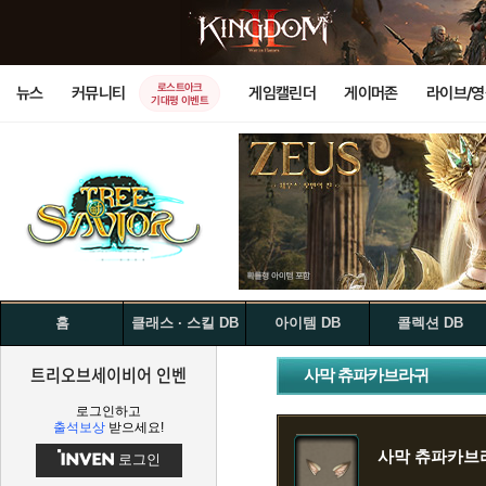
로스트아크
뉴스
커뮤니티
게임캘린더
게이머존
라이브/
기대평 이벤트
홈
클래스 · 스킬 DB
아이템 DB
콜렉션 DB
트리오브세이비어 인벤
사막 츄파카브라귀
로그인하고
출석보상
받으세요!
사막 츄파카브
로그인