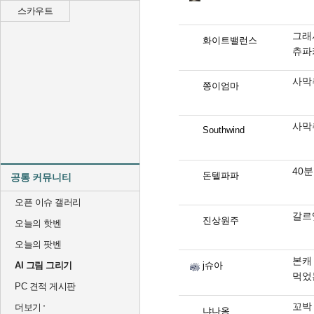
스카우트
그래
화이트밸런스
츄파
사막
쫑이엄마
사막
Southwind
40
돈텔파파
공통 커뮤니티
오픈 이슈 갤러리
갈르
진상원주
오늘의 핫벤
오늘의 팟벤
본캐
AI 그림 그리기
j슈아
먹었는
PC 견적 게시판
꼬박
더보기
냐나옹