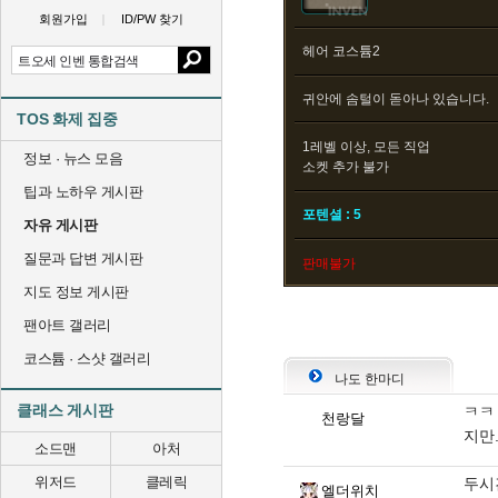
회원가입
ID/PW 찾기
헤어 코스튬2
귀안에 솜털이 돋아나 있습니다.
TOS 화제 집중
1레벨 이상, 모든 직업
정보 · 뉴스 모음
소켓 추가 불가
팁과 노하우 게시판
포텐셜 : 5
자유 게시판
질문과 답변 게시판
판매불가
지도 정보 게시판
팬아트 갤러리
코스튬 · 스샷 갤러리
나도 한마디
클래스 게시판
ㅋㅋ
천랑달
지만.
소드맨
아처
위저드
클레릭
두시
엘더위치