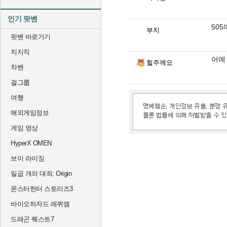
인기 팟벤
50
부치
팟벤 바로가기
치지직
어예 
힐주께요
차벤
걸그룹
여행
해외게임정보
게임 영상
HyperX OMEN
브이 라이징
일곱 개의 대죄: Origin
몬스터헌터 스토리즈3
바이오하자드 레퀴엠
드래곤 퀘스트7