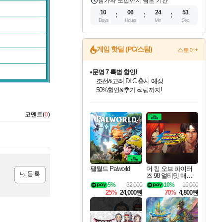
참가자 모집까지 남은 기간
10
06
24
52
Days
Hours
Min
Sec
게임 핫딜 (PC/스팀)
스토어+
문명 7 특별 할인!
조선&고려 DLC 출시 예정
50%할인&추가 적립까지!
인벤게임즈 8월 특별 할인!
드래곤소드: 어웨이크닝 입점!
마블 투혼 파이팅 소울즈 정식출시!
귀무자: 검의 길 예약 판매 중!
비스트 오브 리인카네이션 정식 출시!
커세어 코브 출시 기념 할인!
더 렐릭 퍼스트 가디언 정식 출시
베데스다 40주년 기념 할인 중!
캡콤 프렌차이즈 할인 진행 중!
캡콤 일부 상품 상시 할인
스타워즈 은하계 레이서
로블록스 기프트 카드 공식 입점
인기 퍼블리셔 모음!
스팀으로 만나는 드래곤소드!
마블 히어로 총 출동&화려한 격투!
10% 할인과
게임프릭 신작 IP
해적'섬'을 발전시키자!
설화x하드코어 액션!
베데스다의 명작들을
몬헌, 바하 등 인기 IP를
몬헌 와일즈 & 드래곤즈 도그마2
인벤게임즈에서 10% 추가 적립
Robux를 가장 안전하고
코멘트(
0
)
최대 90% 할인가를 만나보세요!
네이버혜택과 함께 만나보세요!
네이버 포인트 혜택까지!
이니&베니 혜택까지!
네이버 혜택가와 함께 예약하세요!
할인&네이버혜택으로 만나보세요!
네이버페이 혜택과 만나보세요!
40주년 프로모션으로 만나보세요!
할인가에 만나보세요!
일부 에디션 상시 할인!
혜택으로 예약 판매 중
편안하게 충전하세요
팰월드 Palworld
더 킹 오브 파이터
즈 98 얼티밋 매치
파이널 에디션 THE
5%
32,000
10%
16,000
등록
KING OF FIGHTER
25%
24,000원
70%
4,800원
S 98 ULTIMATE MA
TCH FINAL EDITIO
N