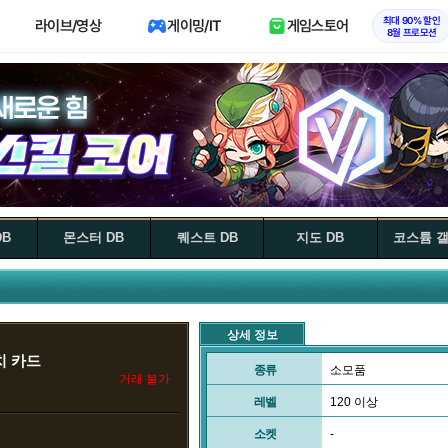
최대 90% 할인
라이브/영상
게이밍/IT
게임스토어
8월 프로모션
DB
몬스터 DB
퀘스트 DB
지도 DB
코스튬 
상세 정보
치 카드
종류
소모품
거래 불가
레벨
120 이상
소켓
-