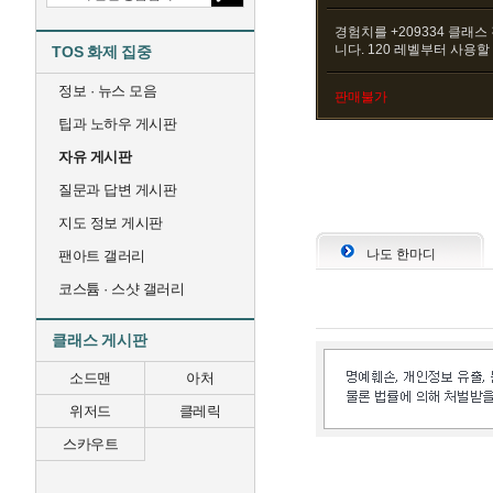
경험치를 +209334 클래스
니다. 120 레벨부터 사용할
TOS 화제 집중
정보 · 뉴스 모음
판매불가
팁과 노하우 게시판
자유 게시판
질문과 답변 게시판
지도 정보 게시판
나도 한마디
팬아트 갤러리
코스튬 · 스샷 갤러리
클래스 게시판
소드맨
아처
위저드
클레릭
스카우트