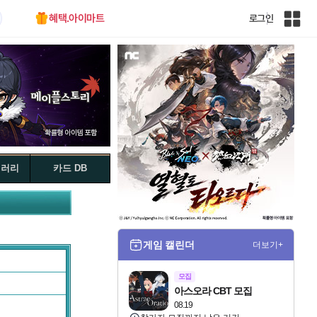
혜택.아이마트
로그인
인
벤
전
체
사
이
트
맵
갤러리
카드 DB
게임 캘린더
더보기+
모집
아스오라 CBT 모집
08.19