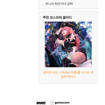
유니크 하얀 마녀 공략
추천 코스프레 갤러리
승리의 여신: 니케 팀스파클-륨 마스트: 로
망틱 메이드