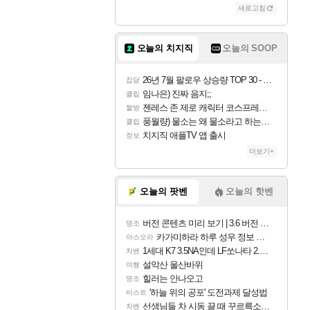
새로고침
오늘의 치지직
오늘의 SOOP
26년 7월 팔로우 상승량 TOP 30 - 월간 치지직
잡담
임나은) 진짜 음지;;
클립
젠레스 존 제로 캐릭터 코스프레한 꽁주
짤방
풍월량) 물소는 왜 물소라고 하는거야? 아! 그만 ㅋㅋ 알았어 ㅋㅋ
클립
치지직 애플TV 앱 출시
정보
더보기+
오늘의 팟벤
오늘의 핫벤
버전 콘텐츠 미리 보기 | 3.6 버전 「신기루 속 등불 그림자, 속세에 깃든 검의 결심」이 8월 20일에 업데이트됩니다!
명조
카가미하라 하루 성우 정보 및 주요 필모
아스오라
1세대 K7 3.5NA인데 LF쏘나타 2.0NA 기변하면 유류비 절약이 얼마나 될까요..?
차벤
설악산 울산바위
여행
힐러는 안나오고
명조
'하늘 위의 공포' 도전과제 달성법
비스트
선생님들 차 시동 끌 때 꾸르륵소리나는데
차벤