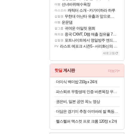
선녀바위해수욕장
여행
캐릭터 소개 - 카가미하라 하루
아스오라
무한대 아난타 유출과 앞으로의 예상 (루머)
섭컬겜
운문댐
여행
귀여운 아일릿 원희
걸그룹
중국 CXMT, D램 매출 점유율 7%…글로벌 4위로 부상
해외겜
포트나이트에서 명일방주 엔드필드 [펠리카] 판매 예정
섭컬겜
라스트 에포크 시즌5 - 서리화신의 분노 티저
PV
새로고침
핫딜
게시판
더보기+
더미식 백미밥 210g x 24개
파스퇴르 무항생제 인증 바른목장 우유 125ml x 24개
권은비, 일본 공연 꼭노 영상
더담은 경기미 추청 아끼바레 쌀 특등급 10kg
헬스헬퍼 맥스컷 프로 크롬 120정 x 2개