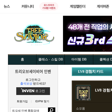
로스트아크
뉴스
커뮤니티
게임캘린더
게이머존
기대평 이벤트
홈
클래스 · 스킬 DB
아이템 DB
콜렉션 
트리오브세이비어 인벤
LV8 경험치 카드
로그인하고
출석보상
받으세요!
LV8 경험
로그인
회원가입
ID/PW 찾기
소모품