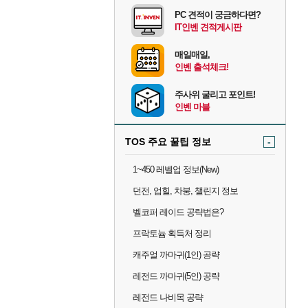
PC 견적이 궁금하다면?
IT인벤 견적게시판
매일매일,
인벤 출석체크!
주사위 굴리고 포인트!
인벤 마블
TOS 주요 꿀팁 정보
-
1~450 레벨업 정보(New)
던전, 업힐, 차붕, 챌린지 정보
벨코퍼 레이드 공략법은?
프락토늄 획득처 정리
캐주얼 까마귀(1인) 공략
레전드 까마귀(5인) 공략
레전드 나비목 공략