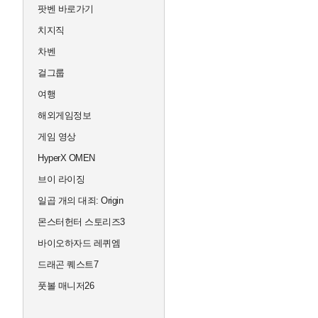
팟벤 바로가기
치지직
차벤
걸그룹
여행
해외게임정보
게임 영상
HyperX OMEN
브이 라이징
일곱 개의 대죄: Origin
몬스터헌터 스토리즈3
바이오하자드 레퀴엠
드래곤 퀘스트7
풋볼 매니저26