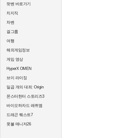
팟벤 바로가기
치지직
차벤
걸그룹
여행
해외게임정보
게임 영상
HyperX OMEN
브이 라이징
일곱 개의 대죄: Origin
몬스터헌터 스토리즈3
바이오하자드 레퀴엠
드래곤 퀘스트7
풋볼 매니저26