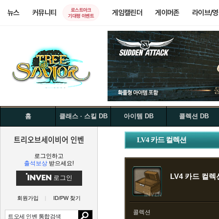
로스트아크
뉴스
커뮤니티
게임캘린더
게이머존
라이브/
기대평 이벤트
홈
클래스 · 스킬 DB
아이템 DB
콜렉션 DB
트리오브세이비어 인벤
LV4 카드 컬렉션
로그인하고
출석보상
받으세요!
LV4 카드 컬렉
로그인
회원가입
ID/PW 찾기
콜렉션