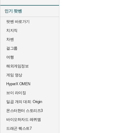
인기 팟벤
팟벤 바로가기
치지직
차벤
걸그룹
여행
해외게임정보
게임 영상
HyperX OMEN
브이 라이징
일곱 개의 대죄: Origin
몬스터헌터 스토리즈3
바이오하자드 레퀴엠
드래곤 퀘스트7