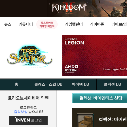
로스트아크
뉴스
커뮤니티
게임캘린더
게이머존
라이브/
기대평 이벤트
홈
클래스 · 스킬 DB
아이템 DB
콜렉션 DB
트리오브세이비어 인벤
컬렉션: 바이덴티스 신당
로그인하고
출석보상
받으세요!
컬렉션: 바이
로그인