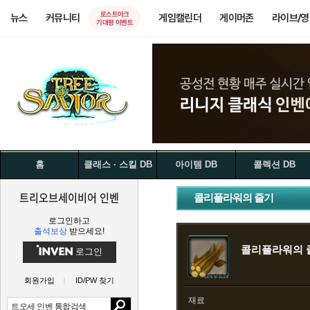
로스트아크
뉴스
커뮤니티
게임캘린더
게이머존
라이브/
기대평 이벤트
홈
클래스 · 스킬 DB
아이템 DB
콜렉션 DB
트리오브세이비어 인벤
콜리플라워의 줄기
로그인하고
출석보상
받으세요!
콜리플라워의 
로그인
회원가입
ID/PW 찾기
재료