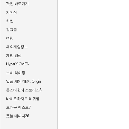
팟벤 바로가기
치지직
차벤
걸그룹
여행
해외게임정보
게임 영상
HyperX OMEN
브이 라이징
일곱 개의 대죄: Origin
몬스터헌터 스토리즈3
바이오하자드 레퀴엠
드래곤 퀘스트7
풋볼 매니저26