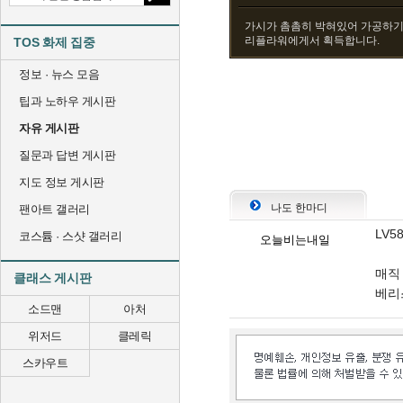
가시가 촘촘히 박혀있어 가공하기
리플라워에게서 획득합니다.
TOS 화제 집중
정보 · 뉴스 모음
팁과 노하우 게시판
자유 게시판
질문과 답변 게시판
지도 정보 게시판
나도 한마디
팬아트 갤러리
LV5
코스튬 · 스샷 갤러리
오늘비는내일
매직 
클래스 게시판
베리스
소드맨
아처
위저드
클레릭
스카우트