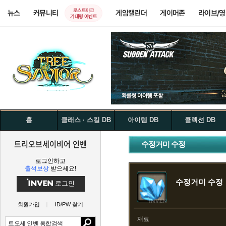
로스트아크
뉴스
커뮤니티
게임캘린더
게이머존
라이브/
기대평 이벤트
홈
클래스 · 스킬 DB
아이템 DB
콜렉션 DB
트리오브세이비어 인벤
수정거미 수정
로그인하고
출석보상
받으세요!
수정거미 수정
로그인
회원가입
ID/PW 찾기
재료