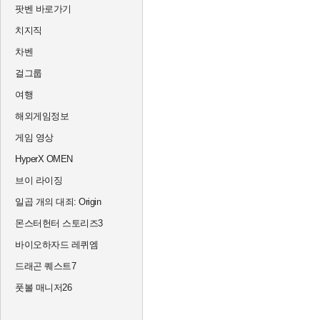
팟벤 바로가기
치지직
차벤
걸그룹
여행
해외게임정보
게임 영상
HyperX OMEN
브이 라이징
일곱 개의 대죄: Origin
몬스터헌터 스토리즈3
바이오하자드 레퀴엠
드래곤 퀘스트7
풋볼 매니저26