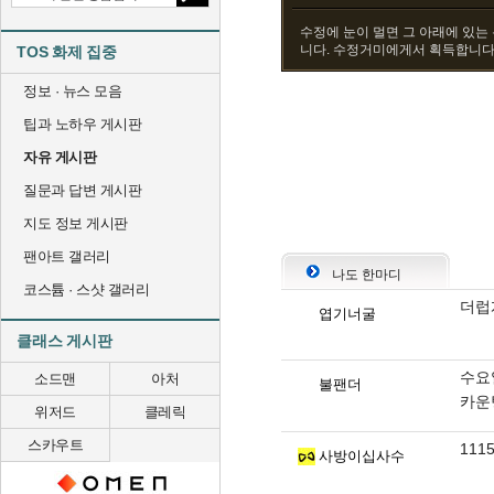
수정에 눈이 멀면 그 아래에 있는
니다. 수정거미에게서 획득합니다
TOS 화제 집중
정보 · 뉴스 모음
팁과 노하우 게시판
자유 게시판
질문과 답변 게시판
지도 정보 게시판
팬아트 갤러리
나도 한마디
코스튬 · 스샷 갤러리
더럽
엽기너굴
클래스 게시판
수요
소드맨
아처
불팬더
카운팅
위저드
클레릭
스카우트
111
사방이십사수