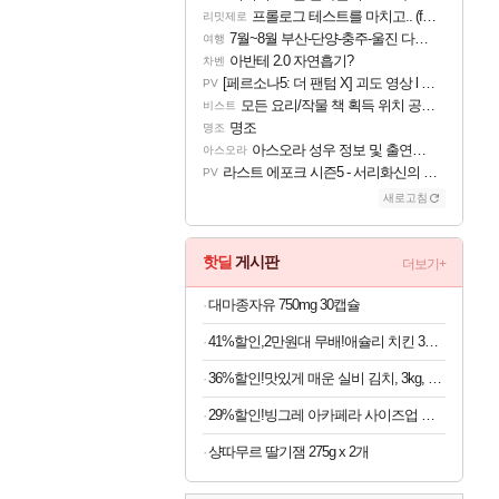
프롤로그 테스트를 마치고.. (feat. 리아)
리밋제로
7월~8월 부산-단양-충주-울진 다녀왔어요~
여행
아반테 2.0 자연흡기?
차벤
[페르소나5: 더 팬텀 X] 괴도 영상 l 타카마키 안·댄싱 스타
PV
모든 요리/작물 책 획득 위치 공략 (36개) - 미식가 도전과제
비스트
명조
명조
아스오라 성우 정보 및 출연작 모음
아스오라
라스트 에포크 시즌5 - 서리화신의 분노 티저
PV
새로고침
핫딜
게시판
더보기+
대마종자유 750mg 30캡슐
41%할인,2만원대 무배!애슐리 치킨 3종 세트, 치킨너겟 1kg + 통살치킨 500g + 닭강정 500g, 1세트
36%할인!맛있게 매운 실비 김치, 3kg, 1팩
29%할인!빙그레 아카페라 사이즈업 벤티 아메리카노, 600ml, 24개
샹따무르 딸기잼 275g x 2개