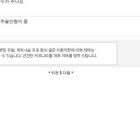
누가 주나요
주술인형이 줌
이전
1
다음