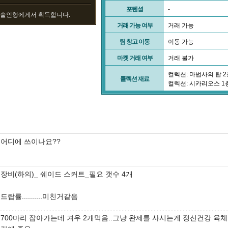
포텐셜
-
주술인형에게서 획득합니다.
거래 가능 여부
거래 가능
팀 창고 이동
이동 가능
마켓 거래 여부
거래 불가
컬렉션: 마법사의 탑 2
콜렉션 재료
컬렉션: 시카리오스 1
어디에 쓰이나요??
장비(하의)_ 쉐이드 스커트_필요 갯수 4개
드랍률..........미친거같음
700마리 잡아가는데 겨우 2개먹음..그냥 완제를 사시는게 정신건강 육