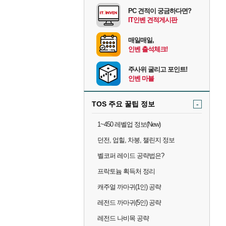
PC 견적이 궁금하다면?
IT인벤 견적게시판
매일매일,
인벤 출석체크!
주사위 굴리고 포인트!
인벤 마블
TOS 주요 꿀팁 정보
-
1~450 레벨업 정보(New)
던전, 업힐, 차붕, 챌린지 정보
벨코퍼 레이드 공략법은?
프락토늄 획득처 정리
캐주얼 까마귀(1인) 공략
레전드 까마귀(5인) 공략
레전드 나비목 공략