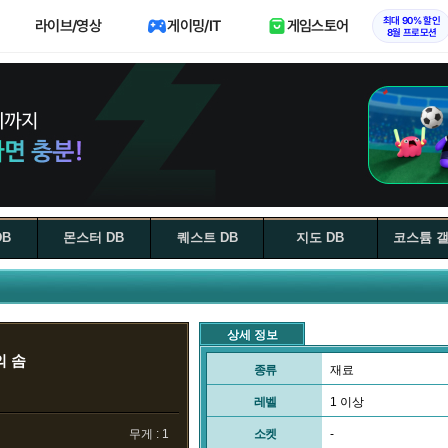
최대 90% 할인
라이브/영상
게이밍/IT
게임스토어
8월 프로모션
DB
몬스터 DB
퀘스트 DB
지도 DB
코스튬 
상세 정보
 솜
종류
재료
레벨
1 이상
무게 : 1
소켓
-