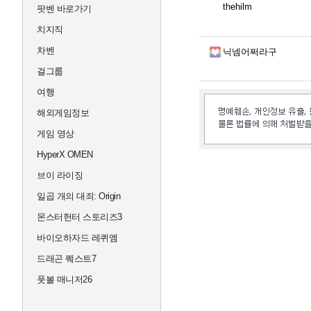
thehilm
팟벤 바로가기
치지직
차벤
닉넴어쩌라구
걸그룹
여행
해외게임정보
게임 영상
HyperX OMEN
브이 라이징
일곱 개의 대죄: Origin
몬스터헌터 스토리즈3
바이오하자드 레퀴엠
드래곤 퀘스트7
풋볼 매니저26