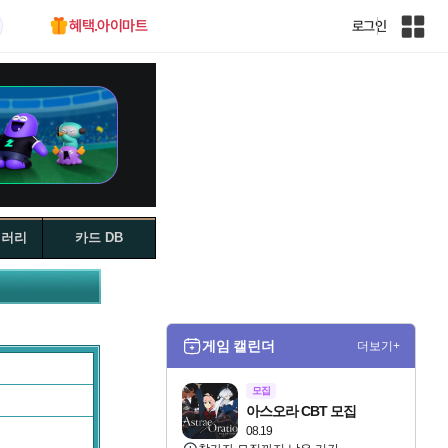
혜택.아이마트
로그인
인
벤
전
체
사
이
트
맵
갤러리
카드 DB
게임 캘린더
더보기+
모집
아스오라 CBT 모집
08.19