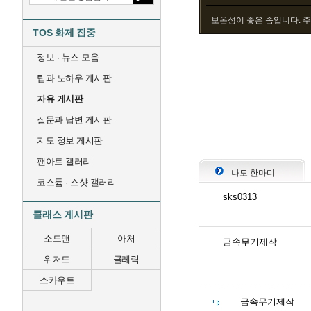
보온성이 좋은 솜입니다. 
TOS 화제 집중
정보 · 뉴스 모음
팁과 노하우 게시판
자유 게시판
질문과 답변 게시판
지도 정보 게시판
팬아트 갤러리
나도 한마디
코스튬 · 스샷 갤러리
sks0313
클래스 게시판
소드맨
아처
금속무기제작
위저드
클레릭
스카우트
금속무기제작