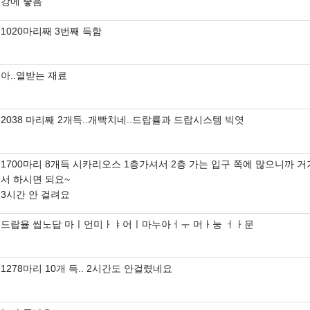
강에 좋음
1020마리째 3번째 득함
아..열받는 재료
2038 마리째 2개득..개빡치네..드랍률과 드랍시스템 빅엿
1700마리 8개득 시카리오스 1층가셔서 2층 가는 입구 쪽에 많으니까 거
서 하시면 되요~
3시간 안 걸려요
드랍율 씹노답 마ㅣ언미ㅏㅑ어ㅣ마누아ㅓㅜ 머ㅏ눙 ㅓㅏ문
1278마리 10개 득.. 2시간도 안걸렸네요