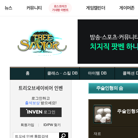
로스트아크
뉴스
커뮤니티
게임캘린더
게이머존
기대평 이벤트
홈
클래스 · 스킬 DB
아이템 DB
콜렉션 
트리오브세이비어 인벤
주술인형의 솜
로그인하고
출석보상
받으세요!
주술인형의
로그인
회원가입
ID/PW 찾기
재료