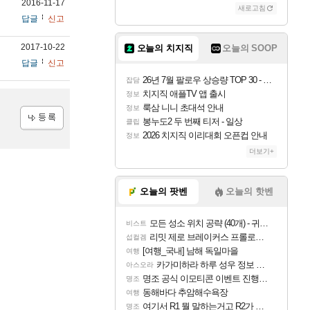
2016-11-17
새로고침
답글
신고
2017-10-22
오늘의 치지직
오늘의 SOOP
답글
신고
26년 7월 팔로우 상승량 TOP 30 - 월간 치지직
잡담
치지직 애플TV 앱 출시
정보
룩삼 니니 초대석 안내
정보
봉누도2 두 번째 티저 - 일상
클립
2026 치지직 이리대회 오픈컵 안내
등록
정보
더보기+
오늘의 팟벤
오늘의 핫벤
모든 성소 위치 공략 (40개) - 귀환한 영혼 도전과제
비스트
리밋 제로 브레이커스 프롤로그 테스트 후기 영상 업로드
섭컬겜
[여행_국내] 남해 독일마을
여행
카가미하라 하루 성우 정보 및 주요 필모
아스오라
명조 공식 이모티콘 이벤트 진행해봤습니다! 참여부터 추첨까지????
명조
동해바다 추암해수욕장
여행
여기서 R1 뭘 말하는거고 R2가 뭘말하는걸까요?
명조