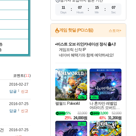
참가자 모집까지 남은 기간
11
07
15
07
Days
Hours
Min
Sec
게임 핫딜 (PC/스팀)
스토어+
비스트 오브 리인카네이션 정식 출시!
층
게임프릭 신작 IP
층
네이버 혜택가와 함께 예약하세요!
인벤게임즈 8월 특별 할인!
드래곤소드: 어웨이크닝 입점!
문명 7 특별 할인!
마블 투혼 파이팅 소울즈 정식출시!
귀무자: 검의 길 예약 판매 중!
커세어 코브 출시 기념 할인!
더 렐릭 퍼스트 가디언 정식 출시
베데스다 40주년 기념 할인 중!
캡콤 프렌차이즈 할인 진행 중!
캡콤 일부 상품 상시 할인
스타워즈 은하계 레이서
로블록스 기프트 카드 공식 입점
인기 퍼블리셔 모음!
스팀으로 만나는 드래곤소드!
조선&고려 DLC 출시 예정
마블 히어로 총 출동&화려한 격투!
10% 할인과
해적'섬'을 발전시키자!
설화x하드코어 액션!
베데스다의 명작들을
몬헌, 바하 등 인기 IP를
몬헌 와일즈 & 드래곤즈 도그마2
인벤게임즈에서 10% 추가 적립
Robux를 가장 안전하고
최대 90% 할인가를 만나보세요!
네이버혜택과 함께 만나보세요!
50%할인&추가 적립까지!
네이버 포인트 혜택까지!
이니&베니 혜택까지!
할인&네이버혜택으로 만나보세요!
네이버페이 혜택과 만나보세요!
40주년 프로모션으로 만나보세요!
할인가에 만나보세요!
일부 에디션 상시 할인!
혜택으로 예약 판매 중
편안하게 충전하세요
코멘트(
11
)
2016-02-27
답글
신고
팰월드 Palworld
나 혼자만 레벨업
2016-07-25
어라이즈 오버드라
답글
신고
이브 디럭스 에디션
5%
32,000
3,000
52,000
Solo Leveling Arise
25%
24,000원
40%
31,200원
Overdrive Deluxe Edi
tion
체건
2016-07-25