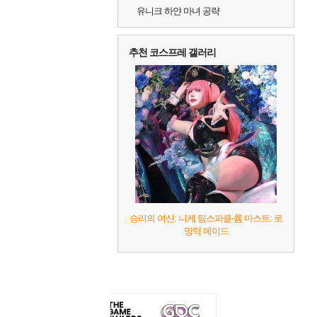
유니크 하얀 마녀 공략
추천 코스프레 갤러리
승리의 여신: 니케 팀스파클-륨 마스트: 로
망틱 메이드