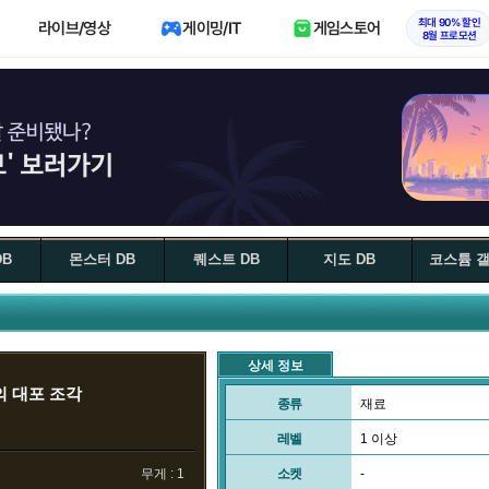
최대 90% 할인
라이브/영상
게이밍/IT
게임스토어
8월 프로모션
DB
몬스터 DB
퀘스트 DB
지도 DB
코스튬 
상세 정보
 대포 조각
종류
재료
레벨
1 이상
무게 : 1
소켓
-