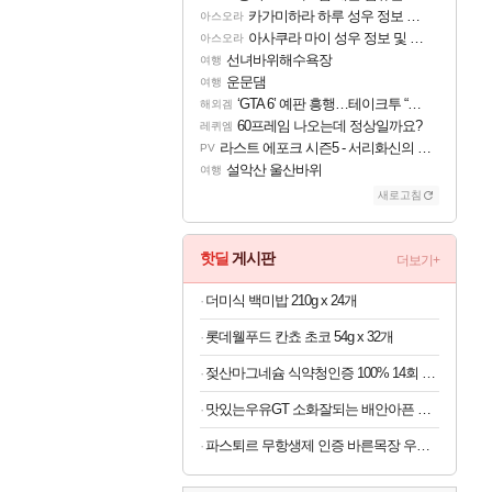
카가미하라 하루 성우 정보 및 주요 필모
아스오라
아사쿠라 마이 성우 정보 및 주요 필모
아스오라
선녀바위해수욕장
여행
운문댐
여행
‘GTA 6’ 예판 흥행…테이크투 “내부 예상 크게 넘어”
해외겜
60프레임 나오는데 정상일까요?
레퀴엠
라스트 에포크 시즌5 - 서리화신의 분노 티저
PV
설악산 울산바위
여행
새로고침
핫딜
게시판
더보기+
더미식 백미밥 210g x 24개
롯데웰푸드 칸쵸 초코 54g x 32개
젖산마그네슘 식약청인증 100% 14회 x 6박스
맛있는우유GT 소화잘되는 배안아픈 저지방우유 180ml x 48개
파스퇴르 무항생제 인증 바른목장 우유 125ml x 24개