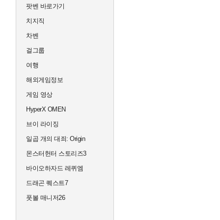
팟벤 바로가기
치지직
차벤
걸그룹
여행
해외게임정보
게임 영상
HyperX OMEN
브이 라이징
일곱 개의 대죄: Origin
몬스터헌터 스토리즈3
바이오하자드 레퀴엠
드래곤 퀘스트7
풋볼 매니저26