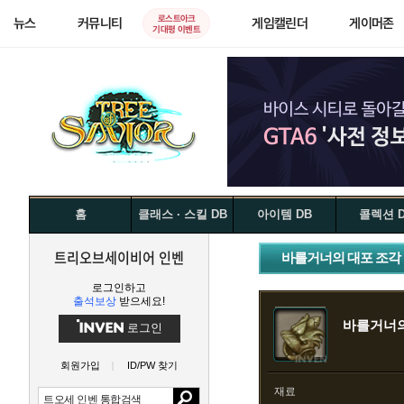
로스트아크
뉴스
커뮤니티
게임캘린더
게이머존
기대평 이벤트
홈
클래스 · 스킬 DB
아이템 DB
콜렉션 
트리오브세이비어 인벤
바를거너의 대포 조각
로그인하고
출석보상
받으세요!
바를거너의
로그인
회원가입
ID/PW 찾기
재료