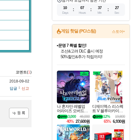
참가자 모집까지 남은 기간
10
07
37
26
Days
Hours
Min
Sec
게임 핫딜 (PC/스팀)
스토어+
문명 7 특별 할인!
조선&고려 DLC 출시 예정
50%할인&추가 적립까지!
인벤게임즈 8월 특별 할인!
드래곤소드: 어웨이크닝 입점!
마블 투혼 파이팅 소울즈 정식출시!
귀무자: 검의 길 예약 판매 중!
비스트 오브 리인카네이션 정식 출시!
커세어 코브 출시 기념 할인!
더 렐릭 퍼스트 가디언 정식 출시
베데스다 40주년 기념 할인 중!
캡콤 프렌차이즈 할인 진행 중!
캡콤 일부 상품 상시 할인
스타워즈 은하계 레이서
로블록스 기프트 카드 공식 입점
인기 퍼블리셔 모음!
스팀으로 만나는 드래곤소드!
마블 히어로 총 출동&화려한 격투!
10% 할인과
게임프릭 신작 IP
해적'섬'을 발전시키자!
설화x하드코어 액션!
베데스다의 명작들을
몬헌, 바하 등 인기 IP를
몬헌 와일즈 & 드래곤즈 도그마2
인벤게임즈에서 10% 추가 적립
Robux를 가장 안전하고
코멘트(
1
)
최대 90% 할인가를 만나보세요!
네이버혜택과 함께 만나보세요!
네이버 포인트 혜택까지!
이니&베니 혜택까지!
네이버 혜택가와 함께 예약하세요!
할인&네이버혜택으로 만나보세요!
네이버페이 혜택과 만나보세요!
40주년 프로모션으로 만나보세요!
할인가에 만나보세요!
일부 에디션 상시 할인!
혜택으로 예약 판매 중
편안하게 충전하세요
2018-09-02
답글
신고
나 혼자만 레벨업
디제이맥스 리스펙
어라이즈 오버드라
트 V 블루아카이브
이브 Solo Leveling A
팩 DJMAX RESPE
3,000
46,000
12%
19,800
rise
CT V Blue Archive P
40%
27,600원
65%
6,930원
등록
ack DLC