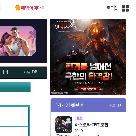
혜택.아이마트
로그인
인
벤
전
체
사
이
트
맵
갤러리
카드 DB
게임 캘린더
더보기+
모집
아스오라 CBT 모집
08.19