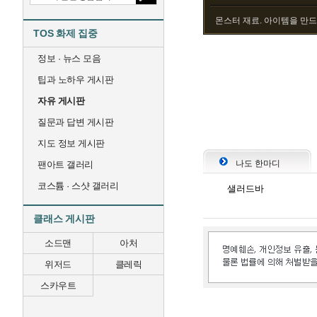
몬스터 재료. 아이템을 만
TOS 화제 집중
정보 · 뉴스 모음
팁과 노하우 게시판
자유 게시판
질문과 답변 게시판
지도 정보 게시판
나도 한마디
팬아트 갤러리
코스튬 · 스샷 갤러리
샐러드바
클래스 게시판
소드맨
아처
위저드
클레릭
스카우트