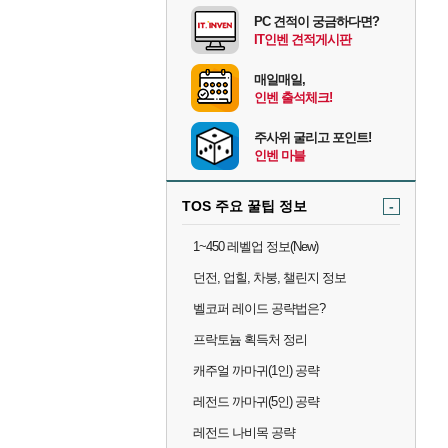
PC 견적이 궁금하다면?
IT인벤 견적게시판
매일매일,
인벤 출석체크!
주사위 굴리고 포인트!
인벤 마블
TOS 주요 꿀팁 정보
-
1~450 레벨업 정보(New)
던전, 업힐, 차붕, 챌린지 정보
벨코퍼 레이드 공략법은?
프락토늄 획득처 정리
캐주얼 까마귀(1인) 공략
레전드 까마귀(5인) 공략
레전드 나비목 공략