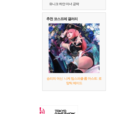
유니크 하얀 마녀 공략
추천 코스프레 갤러리
승리의 여신: 니케 팀스파클-륨 마스트: 로
망틱 메이드