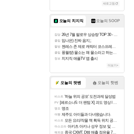
새로고침
오늘의 치지직
오늘의 SOOP
26년 7월 팔로우 상승량 TOP 30 - 월간 치지직
잡담
임나은) 진짜 음지;;
클립
젠레스 존 제로 캐릭터 코스프레한 꽁주
짤방
풍월량) 물소는 왜 물소라고 하는거야? 아! 그만 ㅋㅋ 알았어 ㅋㅋ
클립
치지직 애플TV 앱 출시
정보
더보기+
오늘의 팟벤
오늘의 핫벤
'하늘 위의 공포' 도전과제 달성법
비스트
[페르소나5: 더 팬텀 X] 괴도 영상 l 타카마키 안·댄싱 스타
PV
명조
명조
제주도 아이들과 다녀왔습니다.
여행
모든 요리/작물 책 획득 위치 공략 (36개) - 미식가 도전과제
비스트
아키츠 아키나 성우 정보 및 주요 필모
아스오라
중국 CXMT, D램 매출 점유율 7%…글로벌 4위로 부상
해외겜