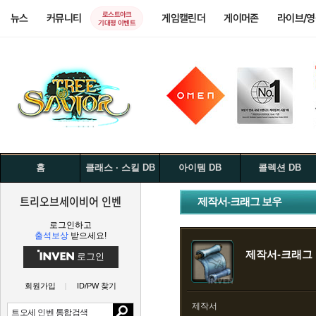
로스트아크
뉴스
커뮤니티
게임캘린더
게이머존
라이브/
기대평 이벤트
홈
클래스 · 스킬 DB
아이템 DB
콜렉션 DB
트리오브세이비어 인벤
제작서-크래그 보우
로그인하고
출석보상
받으세요!
제작서-크래그
로그인
회원가입
ID/PW 찾기
제작서