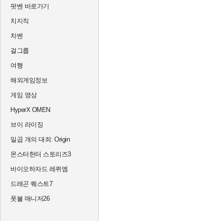
팟벤 바로가기
치지직
차벤
걸그룹
여행
해외게임정보
게임 영상
HyperX OMEN
브이 라이징
일곱 개의 대죄: Origin
몬스터헌터 스토리즈3
바이오하자드 레퀴엠
드래곤 퀘스트7
풋볼 매니저26