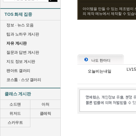
아이템을 만들 수 있는 제조법이 
의 제작 메뉴에서 제작할 수 있습
TOS 화제 집중
정보 · 뉴스 모음
팁과 노하우 게시판
자유 게시판
질문과 답변 게시판
나도 한마디
지도 정보 게시판
LV1
팬아트 갤러리
오늘비는내일
코스튬 · 스샷 갤러리
클래스 게시판
소드맨
아처
위저드
클레릭
스카우트