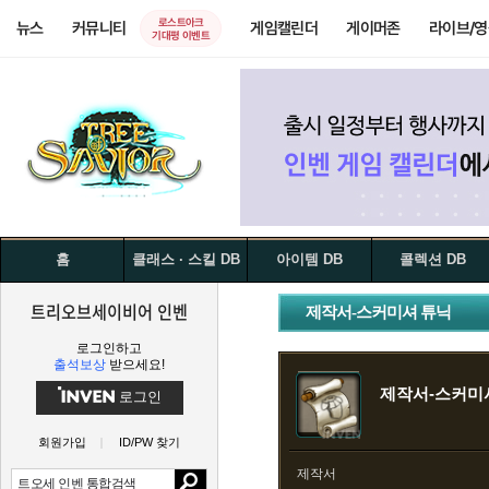
로스트아크
뉴스
커뮤니티
게임캘린더
게이머존
라이브/
기대평 이벤트
홈
클래스 · 스킬 DB
아이템 DB
콜렉션 DB
트리오브세이비어 인벤
제작서-스커미셔 튜닉
로그인하고
출석보상
받으세요!
제작서-스커미
로그인
회원가입
ID/PW 찾기
제작서