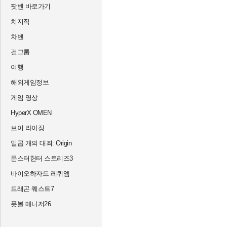
팟벤 바로가기
치지직
차벤
걸그룹
여행
해외게임정보
게임 영상
HyperX OMEN
브이 라이징
일곱 개의 대죄: Origin
몬스터헌터 스토리즈3
바이오하자드 레퀴엠
드래곤 퀘스트7
풋볼 매니저26