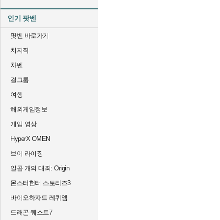
인기 팟벤
팟벤 바로가기
치지직
차벤
걸그룹
여행
해외게임정보
게임 영상
HyperX OMEN
브이 라이징
일곱 개의 대죄: Origin
몬스터헌터 스토리즈3
바이오하자드 레퀴엠
드래곤 퀘스트7