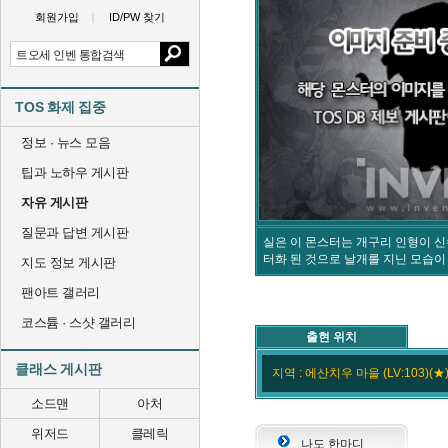
회원가입
ID/PW 찾기
TOS 화제 집중
정보 · 뉴스 모음
팁과 노하우 게시판
자유 게시판
질문과 답변 게시판
실은 이 몬스터는 개구리 인형이 신
터화 된 것으로 날개를 지닌 모습이
지도 정보 게시판
팬아트 갤러리
코스튬 · 스샷 갤러리
출현 위치
클래스 게시판
지역 : 에산치우 마을 (LV:103)(★
소드맨
아처
위저드
클레릭
나도 한마디