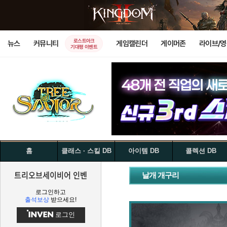
로스트아크
뉴스
커뮤니티
게임캘린더
게이머존
라이브/
기대평 이벤트
홈
클래스 · 스킬 DB
아이템 DB
콜렉션 DB
트리오브세이비어 인벤
날개 개구리
로그인하고
출석보상
받으세요!
로그인