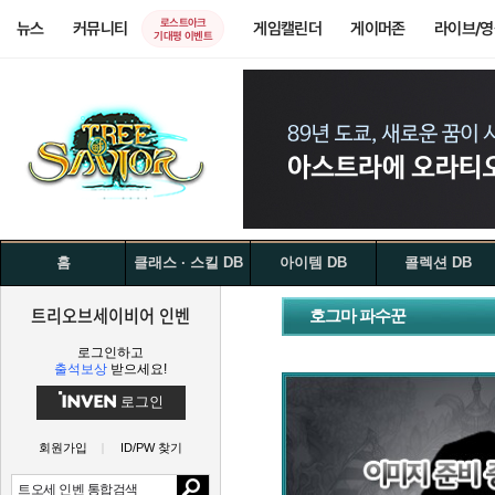
로스트아크
뉴스
커뮤니티
게임캘린더
게이머존
라이브/
기대평 이벤트
홈
클래스 · 스킬 DB
아이템 DB
콜렉션 DB
트리오브세이비어 인벤
호그마 파수꾼
로그인하고
출석보상
받으세요!
로그인
회원가입
ID/PW 찾기