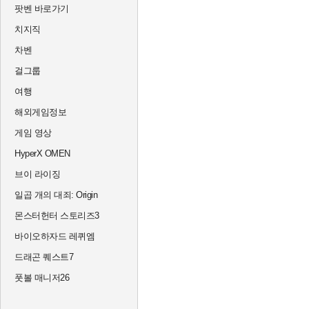
팟벤 바로가기
치지직
차벤
걸그룹
여행
해외게임정보
게임 영상
HyperX OMEN
브이 라이징
일곱 개의 대죄: Origin
몬스터헌터 스토리즈3
바이오하자드 레퀴엠
드래곤 퀘스트7
풋볼 매니저26