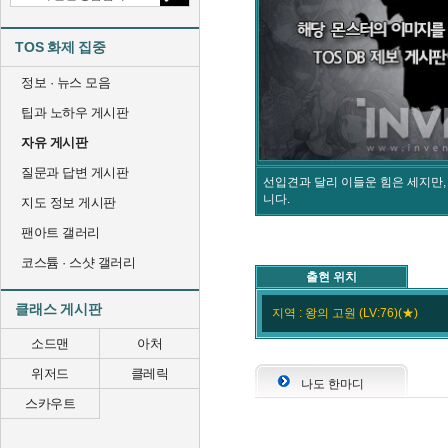
TOS 화제 집중
정보 · 뉴스 모음
팁과 노하우 게시판
자유 게시판
질문과 답변 게시판
선입견과 달리 이들운 힘은 세지만,
니다.
지도 정보 게시판
팬아트 갤러리
코스튬 · 스샷 갤러리
출현 위치
클래스 게시판
지역 : 왕의 고원 (LV:76)(★)
소드맨
아처
위저드
클레릭
나도 한마디
스카우트