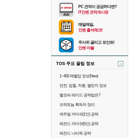
PC 견적이 궁금하다면?
IT인벤 견적게시판
매일매일,
인벤 출석체크!
주사위 굴리고 포인트!
인벤 마블
TOS 주요 꿀팁 정보
-
1~450 레벨업 정보(New)
던전, 업힐, 차붕, 챌린지 정보
벨코퍼 레이드 공략법은?
프락토늄 획득처 정리
캐주얼 까마귀(1인) 공략
레전드 까마귀(5인) 공략
레전드 나비목 공략