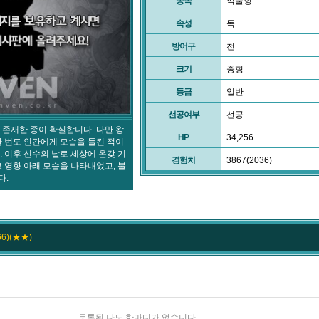
종족
식물형
속성
독
방어구
천
크기
중형
등급
일반
선공여부
선공
 존재한 종이 확실합니다. 다만 왕
HP
34,256
한 번도 인간에게 모습을 들킨 적이
 이후 신수의 날로 세상에 온갖 기
경험치
3867(2036)
 영향 아래 모습을 나타내었고, 불
다.
6)(★★)
등록된 나도 한마디가 없습니다.