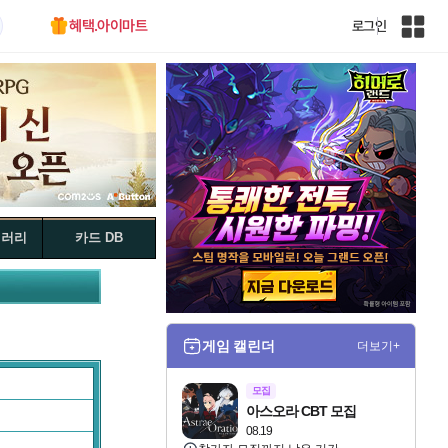
혜택.아이마트
로그인
인
벤
전
체
사
이
트
맵
갤러리
카드 DB
게임 캘린더
더보기+
모집
아스오라 CBT 모집
08.19