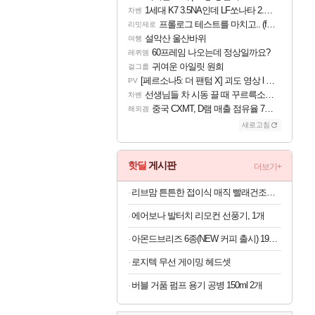
1세대 K7 3.5NA인데 LF쏘나타 2.0NA 기변하면 유류비 절약이 얼마나 될까요..?
차벤
프롤로그 테스트를 마치고.. (feat. 리아)
리밋제로
설악산 울산바위
여행
60프레임 나오는데 정상일까요?
레퀴엠
귀여운 아일릿 원희
걸그룹
[페르소나5: 더 팬텀 X] 괴도 영상 l 타카마키 안·댄싱 스타
PV
선생님들 차 시동 끌 때 꾸르륵소리나는데
차벤
중국 CXMT, D램 매출 점유율 7%…글로벌 4위로 부상
해외겜
새로고침
핫딜
게시판
더보기+
리브맘 튼튼한 접이식 매직 빨래건조대 / 원룸건조대 / 좁은공간에 딱! 자리차지 없는 건조대
에어보나 발터치 리모컨 선풍기, 1개
아몬드브리즈 6종(NEW 커피 출시) 190ML/950ML 10팩/24팩/48팩 중 택 1
로지텍 무선 게이밍 헤드셋
버블 거품 펌프 용기 공병 150ml 2개