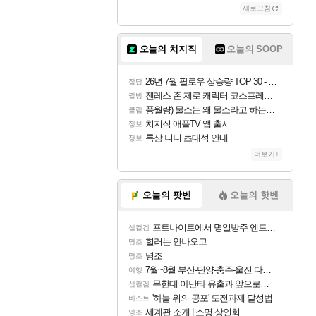
새로고침
오늘의 치지직
오늘의 SOOP
26년 7월 팔로우 상승량 TOP 30 - 월간 치지직
잡담
젠레스 존 제로 캐릭터 코스프레한 꽁주
짤방
풍월량) 물소는 왜 물소라고 하는거야? 아! 그만 ㅋㅋ
클립
치지직 애플TV 앱 출시
정보
룩삼 니니 초대석 안내
정보
더보기+
오늘의 팟벤
오늘의 핫벤
포트나이트에서 명일방주 엔드필드 [펠리카] 판매 예정
섭컬겜
힐러는 안나오고
명조
명조
명조
7월~8월 부산-단양-충주-울진 다녀왔어요~
여행
무한대 아난타 유출과 앞으로의 예상 (루머)
섭컬겜
'하늘 위의 공포' 도전과제 달성법
비스트
세계관 소개 | 소명 상인회
명조