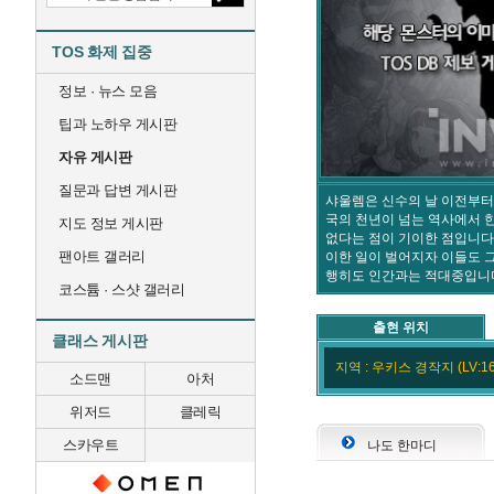
TOS 화제 집중
정보 · 뉴스 모음
팁과 노하우 게시판
자유 게시판
질문과 답변 게시판
샤울렘은 신수의 날 이전부터
국의 천년이 넘는 역사에서 
지도 정보 게시판
없다는 점이 기이한 점입니다.
팬아트 갤러리
이한 일이 벌어지자 이들도 그
행히도 인간과는 적대중입니
코스튬 · 스샷 갤러리
출현 위치
클래스 게시판
지역 : 우키스 경작지 (LV:16
소드맨
아처
위저드
클레릭
스카우트
나도 한마디