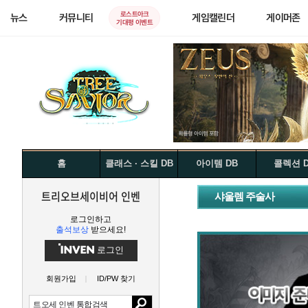
로스트아크
뉴스
커뮤니티
게임캘린더
게이머존
기대평 이벤트
홈
클래스 · 스킬 DB
아이템 DB
콜렉션 
트리오브세이비어 인벤
샤울렘 주술사
로그인하고
출석보상
받으세요!
로그인
회원가입
ID/PW 찾기