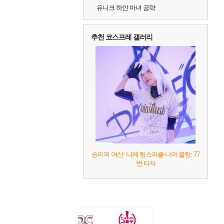
유니크 하얀 마녀 공략
추천 코스프레 갤러리
승리의 여신: 니케 팀스파클-나야 블랑: 77
번 타자