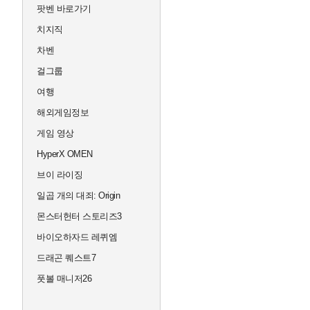
팟벤 바로가기
치지직
차벤
걸그룹
여행
해외게임정보
게임 영상
HyperX OMEN
브이 라이징
일곱 개의 대죄: Origin
몬스터헌터 스토리즈3
바이오하자드 레퀴엠
드래곤 퀘스트7
풋볼 매니저26