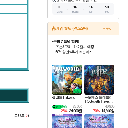
참가자 모집까지 남은 기간
10
16
56
49
Days
Hours
Min
Sec
게임 핫딜 (PC/스팀)
스토어+
문명 7 특별 할인!
조선&고려 DLC 출시 예정
50%할인&추가 적립까지!
인벤게임즈 8월 특별 할인!
드래곤소드: 어웨이크닝 입점!
마블 투혼 파이팅 소울즈 정식출시!
귀무자: 검의 길 예약 판매 중!
비스트 오브 리인카네이션 정식 출시!
커세어 코브 출시 기념 할인!
더 렐릭 퍼스트 가디언 정식 출시
베데스다 40주년 기념 할인 중!
캡콤 프렌차이즈 할인 진행 중!
캡콤 일부 상품 상시 할인
스타워즈 은하계 레이서
로블록스 기프트 카드 공식 입점
인기 퍼블리셔 모음!
스팀으로 만나는 드래곤소드!
마블 히어로 총 출동&화려한 격투!
10% 할인과
게임프릭 신작 IP
해적'섬'을 발전시키자!
설화x하드코어 액션!
베데스다의 명작들을
몬헌, 바하 등 인기 IP를
몬헌 와일즈 & 드래곤즈 도그마2
인벤게임즈에서 10% 추가 적립
Robux를 가장 안전하고
최대 90% 할인가를 만나보세요!
네이버혜택과 함께 만나보세요!
네이버 포인트 혜택까지!
이니&베니 혜택까지!
네이버 혜택가와 함께 예약하세요!
할인&네이버혜택으로 만나보세요!
네이버페이 혜택과 만나보세요!
40주년 프로모션으로 만나보세요!
할인가에 만나보세요!
일부 에디션 상시 할인!
혜택으로 예약 판매 중
편안하게 충전하세요
팰월드 Palworld
옥토패스 트래블러
II Octopath Traveler I
I
5%
32,000
49,800
25%
24,000원
70%
14,940원
코멘트(
0
)