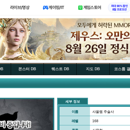
최대 90% 할인
라이브/영상
게이밍/IT
게임스토어
8월 프로모션
DB
몬스터 DB
퀘스트 DB
지도 DB
코스튬 
세부 정보
이름
샤울렘 주술사
레벨
168